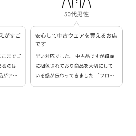
50代男性
えがすご
安心して中古ウェアを買えるお店
です
ここまでゴ
早い対応でした。 中古品ですが綺麗
あるのは
に梱包されており商品を大切にして
品がアッ
いる感が伝わってきました 「フロン
ックする
ト部分に汚れあり」と記載ありまし
たが、 どこ？というぐらい目立つこ
となく綺麗な商品でお安く購入でき
て満足です! フリマア […]