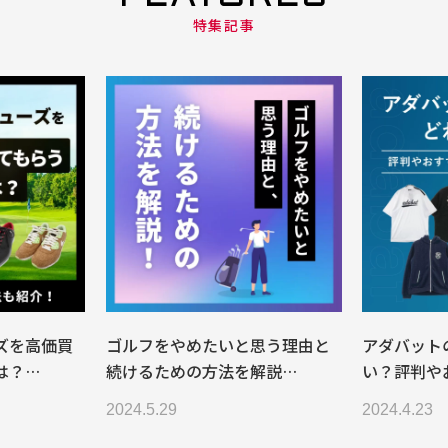
特集記事
ズを高価買
ゴルフをやめたいと思う理由と
アダバット
は？…
続けるための方法を解説…
い？評判や
2024.5.29
2024.4.23