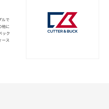
プルで
の他に
ペック
ィース