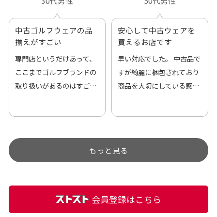
30代男性
50代男性
中古ゴルフウェアの品
安心して中古ウェアを
揃えがすごい
買えるお店です
専門店というだけあって、
早い対応でした。 中古品で
ここまでゴルフブランドの
すが綺麗に梱包されており
取り扱いがあるのはすご
商品を大切にしている感が
い。 毎日たくさんの商品が
伝わってきました 「フロン
アップされているので新作
ト部分に汚れあり」と記載
チェックするのが楽しみで
ありましたが、 どこ？とい
す。
うぐらい目立つことなく綺
もっと見る
麗な商品でお安く購入でき
て満足です! フリマア […]
会員登録はこちら