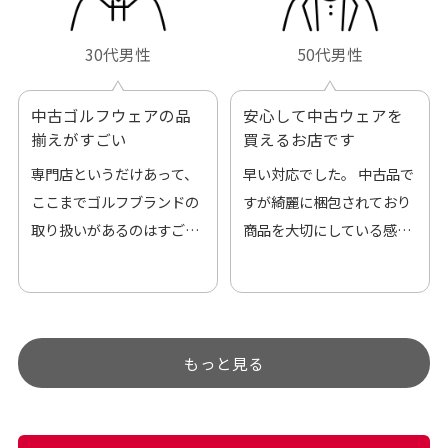
30代男性
50代男性
中古ゴルフウェアの品
安心して中古ウェアを
揃えがすごい
買えるお店です
専門店というだけあって、
早い対応でした。 中古品で
ここまでゴルフブランドの
すが綺麗に梱包されており
取り扱いがあるのはすご
商品を大切にしている感が
い。 毎日たくさんの商品が
伝わってきました 「フロン
アップされているので新作
ト部分に汚れあり」と記載
チェックするのが楽しみで
ありましたが、 どこ？とい
す。
うぐらい目立つことなく綺
もっと見る
麗な商品でお安く購入でき
て満足です! フリマア […]