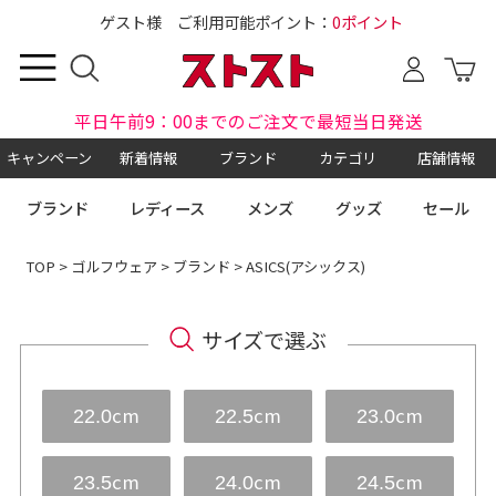
ゲスト様 ご利用可能ポイント：
0ポイント
平日午前9：00までのご注文で最短当日発送
キャンペーン
新着情報
ブランド
カテゴリ
店舗情報
ブランド
レディース
メンズ
グッズ
セール
TOP
>
ゴルフウェア
>
ブランド
> ASICS(アシックス)
サイズで選ぶ
cm
cm
cm
22.0
22.5
23.0
cm
cm
cm
23.5
24.0
24.5