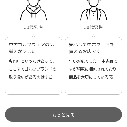
30代男性
50代男性
中古ゴルフウェアの品
安心して中古ウェアを
揃えがすごい
買えるお店です
専門店というだけあって、
早い対応でした。 中古品で
ここまでゴルフブランドの
すが綺麗に梱包されており
取り扱いがあるのはすご
商品を大切にしている感が
い。 毎日たくさんの商品が
伝わってきました 「フロン
アップされているので新作
ト部分に汚れあり」と記載
チェックするのが楽しみで
ありましたが、 どこ？とい
す。
うぐらい目立つことなく綺
もっと見る
麗な商品でお安く購入でき
て満足です! フリマア […]