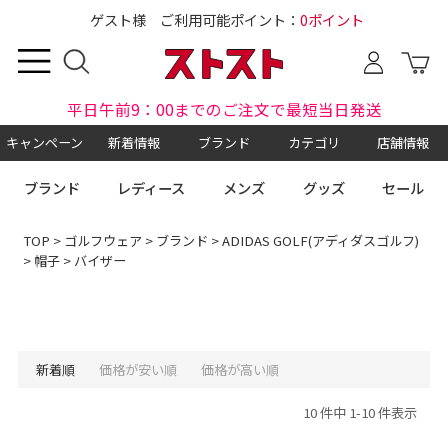
ゲスト様 ご利用可能ポイント：
0ポイント
平日午前9：00までのご注文で最短当日発送
キャンペーン
新着情報
ブランド
カテゴリ
店舗情報
ブランド
レディース
メンズ
グッズ
セール
TOP
>
ゴルフウェア
>
ブランド
>
ADIDAS GOLF(アディダスゴルフ)
>
帽子
> バイザー
新着順
価格が安い順
価格が高い順
10 件中 1-10 件表示