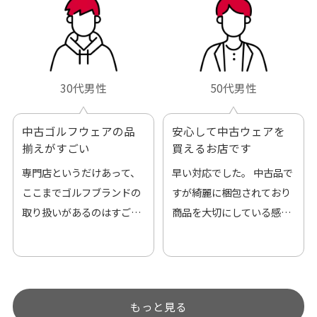
30代男性
50代男性
中古ゴルフウェアの品
安心して中古ウェアを
揃えがすごい
買えるお店です
専門店というだけあって、
早い対応でした。 中古品で
ここまでゴルフブランドの
すが綺麗に梱包されており
取り扱いがあるのはすご
商品を大切にしている感が
い。 毎日たくさんの商品が
伝わってきました 「フロン
アップされているので新作
ト部分に汚れあり」と記載
チェックするのが楽しみで
ありましたが、 どこ？とい
す。
うぐらい目立つことなく綺
もっと見る
麗な商品でお安く購入でき