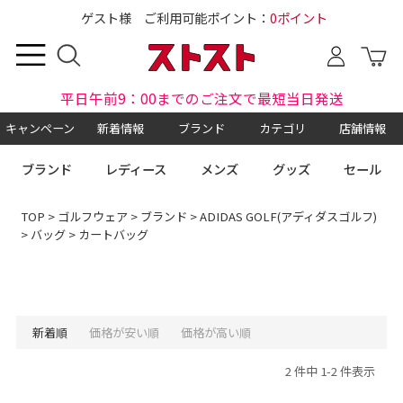
ゲスト様 ご利用可能ポイント：
0ポイント
平日午前9：00までのご注文で最短当日発送
キャンペーン
新着情報
ブランド
カテゴリ
店舗情報
ブランド
レディース
メンズ
グッズ
セール
TOP
>
ゴルフウェア
>
ブランド
>
ADIDAS GOLF(アディダスゴルフ)
>
バッグ
> カートバッグ
新着順
価格が安い順
価格が高い順
2 件中 1-2 件表示