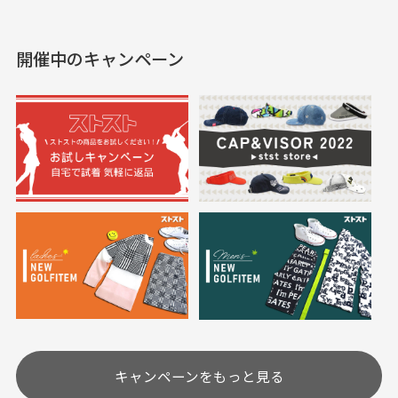
えて、お得に購入出来ま
入できました。状態も良
した。状態も非常に良く
く満足しております。
開催中のキャンペーン
送料はいくらかかりますか？
満足です。
実寸サイズについて
一点一点手作業で計測しておりますので、若干の誤
何点ご購入頂いた場合も全国一律で800円とさせて頂
差が生じる場合がございます。
いております。(1配送先につき)
また5,000円(税込)以上お買い物をして頂けた場合は送
料無料となります。
※必ず１つのショッピングカートに複数商品を入れて
においについて
ご注文下さいませ。
ユーズド商品の特性故、メンテンスを行っておりま
30代女性
30代女性
すが、におい（煙草、香水、お香、古着特有の香
り、柔軟剤等)が付着している場合がございます。
定休日はありますか？
高価なブルゾンがお
いつも素敵な商品を
安く購入できました
ありがとうございま
す
土.日.祝日は定休日となっております。
高価なブルゾンがお安く
美品です。いつも素敵な
キャンペーンをもっと見る
その他の休日につきましてはサイト上にて告知させて
付属品について
購入できました。状態も
商品をありがとうござい