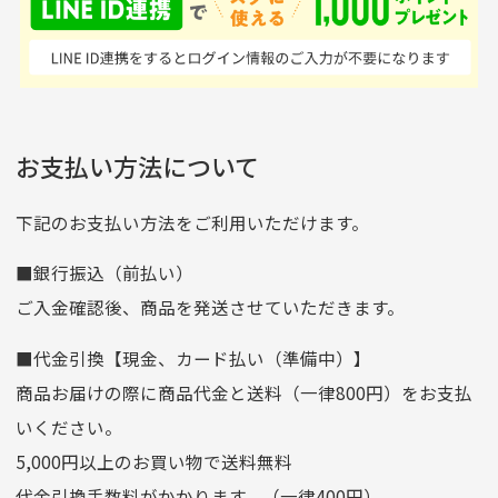
はすごい。 毎日たくさ
いる感が伝わってきまし
申し込まれた商品と届いた商品が異なっている場合
尚、お振込み手数料はお客様ご負担となります。入金確認後
商品発送となります。
んの商品がアップされて
た 「フロント部分に汚
商品説明に記載されていない汚れやダメージがある商品
いるので新作チェックす
れあり」と記載ありまし
の場合
ご注文頂いてから7日以内をお振込み期限とさせ
るのが楽しみです。
たが、 どこ？というぐ
ていただきます。
※申し訳ございませんがイメージが異なる、色身が違うなど、
お客様都合による返品・交換はできませんのでご了承下さい。
らい目立つことなく綺麗
※お振込み期限が過ぎた場合は自動的にキャンセル扱いとな
お支払い方法について
りますのでご了承くださいませ。
な商品でお安く購入でき
て満足です! フリマア
三菱UFJ銀行
下記のお支払い方法をご利用いただけます。
[…]
支店名
和歌山支店
■銀行振込（前払い）
口座種別
普通
ご入金確認後、商品を発送させていただきます。
口座番号
0255557
■代金引換【現金、カード払い（準備中）】
口座名義
株式会社一条
商品お届けの際に商品代金と送料（一律800円）をお支払
ゆうちょ銀行
いください。
ゆうちょ間
5,000円以上のお買い物で送料無料
記号
14710
代金引換手数料がかかります。（一律400円）