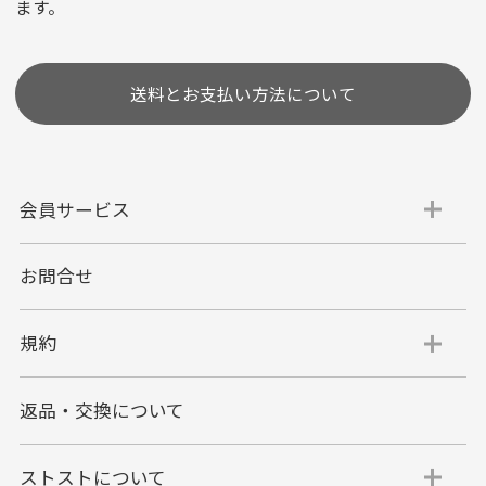
ます。
［ 支払い可能クレジットカード］
送料とお支払い方法について
会員サービス
お問合せ
代金引換
代引手数料一律400円
規約
平日朝9:00mまでのご注文で当日発送
商品お届け時に配達員へご精算をお願い致しま
返品・交換について
す。
代金引換でのお支払い方法は現金のみとなりま
す。
ストストについて