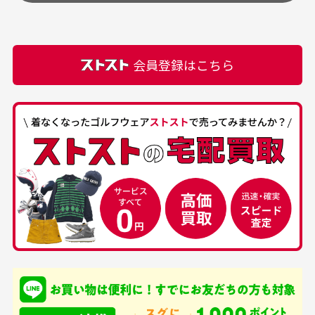
頂きます。
付属品の記載につきましては、弊社に入荷した時点
最高でした。
ます。
での付属品を記載させて頂いております。直営店や
正規代理店にて購入された際と異なる場合や欠品が
カートの有効時間はありますか？
会員登録はこちら
ある場合もございます。
商品をカートに入れられてから120分操作がない場合
は自動的にカート内の商品が削除されますのでご注意
下さい。
経年劣化について
お気に入り機能をご利用下さい。
当店では商品の管理には細心の注意を払っておりま
30代男性
50代男性
すが、経年により素材の劣化やパーツの強度低下が
生じている場合がございます。
中古ゴルフウェアの
安心して中古ウェア
品揃えがすごい
を買えるお店です
銀行振込（前払い）
専門店というだけあっ
早い対応でした。 中古
入金確認後商品発送となります。
て、ここまでゴルフブラ
品ですが綺麗に梱包され
※土曜、日曜、祝日は入金確認及び発送業務は致しておりま
ンドの取り扱いがあるの
ており商品を大切にして
せん。