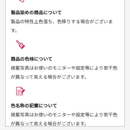
お届け希望日時をご指定頂けます。
早く送っていただきあり
ポイントもすぐ使えて、
ご注文時にご指定下さい。
製品染めの商品について
がとうございます。丁寧
お安く購入することが出
製品の特性上色落ち、色移りする場合がございま
に梱包されていて、商品
来ました。またお願いし
す。
の状態も良好でした。気
ます、ありがとうござい
買った商品を直接取りに行きたいのですが
に入りました。また機会
ました。
があればよろしくお願い
商品の受け渡しは、ゆうパックでの配送のみとさせて
します！
頂いております。
商品の色味について
掲載写真はお使いのモニターや設定等により若干色
が異なって見える場合がございます。
商品購入からどれくらいで発送してもらえます
か？
30代男性
30代女性
平日午前9時までのご注文で最短当日発送させて頂いて
色名称の記載について
セールかつポイント
状態も良く満足して
おります。
掲載写真はお使いのモニターや設定等により若干色
も使えて、お得に購
おります
それ以降のご注文につきましては翌営業日の発送とさ
入出来ました
が異なって見える場合がございます。
セールかつポイントも使
欲しかったスカートが購
せて頂いております。