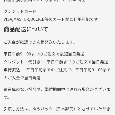
番号
7762261
クレジットカード
他銀行から
VISA,MASTER,DC,JCB等のカードがご利用可能です。
店名
四七八（読みヨンナナハチ）
商品配送について
店番
478
ご入金が確認でき次第発送いたします。
預金種目
普通預金
口座番号
0776226
平日午前9：00までのご注文で最短当日発送
口座名義
株式会社一条
クレジット・代引き･･･平日午前までのご注文で当日発送
銀行振込･･･平日午前までのご注文で、平日午前9：00まで
のご入金で当日発送
クレジットカード
平日朝9:00までのご注文で当日発送
※在庫のない場合や、繁忙期間中は遅れる場合がございま
お支払い回数はお選び頂けます。
す。
※お使いのくクレジットカードによってはお支払い回数をお
選びいただけない場合がございます。
引渡し方法は、ゆうパック（日本郵便）とさせていただき
(1,2,3,5,6,10,12,15,18,20,24,リボ払い)