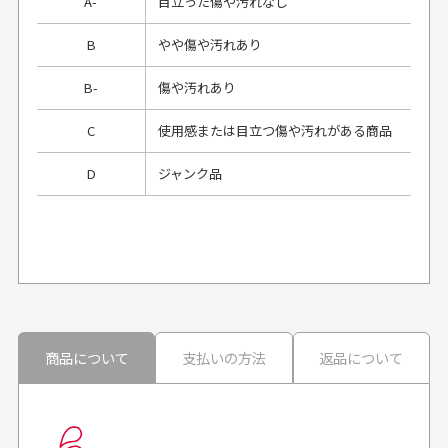
A-
目立った傷や汚れなし
B
やや傷や汚れあり
B-
傷や汚れあり
C
使用感または目立つ傷や汚れがある商品
D
ジャンク品
プレゼント用にラッピングはしてもらえます
か？
申し訳ございませんが商品のラッピングは承っており
ません。
30代男性
30代男性
商品について
支払いの方法
返品について
配送日時の指定は可能ですか？
想像よりもキレイで
画像より商品は綺麗
良かった！
だったと思いました