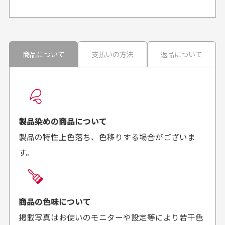
申し訳ございませんが商品のラッピングは承っており
ません。
30代男性
30代男性
商品について
支払いの方法
返品について
配送日時の指定は可能ですか？
想像よりもキレイで
画像より商品は綺麗
良かった！
だったと思いました
お届け希望日時をご指定頂けます。
早く送っていただきあり
ポイントもすぐ使えて、
ご注文時にご指定下さい。
製品染めの商品について
がとうございます。丁寧
お安く購入することが出
製品の特性上色落ち、色移りする場合がございま
に梱包されていて、商品
来ました。またお願いし
す。
の状態も良好でした。気
ます、ありがとうござい
買った商品を直接取りに行きたいのですが
に入りました。また機会
ました。
があればよろしくお願い
商品の受け渡しは、ゆうパックでの配送のみとさせて
します！
頂いております。
商品の色味について
掲載写真はお使いのモニターや設定等により若干色