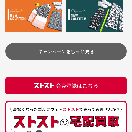
ご注文下さいませ。
ユーズド商品の特性故、メンテンスを行っておりま
30代女性
30代女性
すが、におい（煙草、香水、お香、古着特有の香
り、柔軟剤等)が付着している場合がございます。
定休日はありますか？
高価なブルゾンがお
いつも素敵な商品を
安く購入できました
ありがとうございま
す
土.日.祝日は定休日となっております。
高価なブルゾンがお安く
美品です。いつも素敵な
キャンペーンをもっと見る
その他の休日につきましてはサイト上にて告知させて
付属品について
購入できました。状態も
商品をありがとうござい
頂きます。
付属品の記載につきましては、弊社に入荷した時点
最高でした。
ます。
での付属品を記載させて頂いております。直営店や
正規代理店にて購入された際と異なる場合や欠品が
カートの有効時間はありますか？
会員登録はこちら
ある場合もございます。
商品をカートに入れられてから120分操作がない場合
は自動的にカート内の商品が削除されますのでご注意
下さい。
経年劣化について
お気に入り機能をご利用下さい。
当店では商品の管理には細心の注意を払っておりま