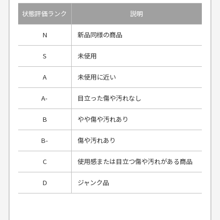
状態評価ランク
説明
N
新品同様の商品
S
未使用
A
未使用に近い
A-
目立った傷や汚れなし
B
やや傷や汚れあり
B-
傷や汚れあり
C
使用感または目立つ傷や汚れがある商品
D
ジャンク品
プレゼント用にラッピングはしてもらえます
か？