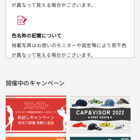
が異なって見える場合がございます。
商品購入からどれくらいで発送してもらえます
か？
30代男性
30代女性
平日午前9時までのご注文で最短当日発送させて頂いて
色名称の記載について
セールかつポイント
状態も良く満足して
おります。
掲載写真はお使いのモニターや設定等により若干色
も使えて、お得に購
おります
それ以降のご注文につきましては翌営業日の発送とさ
入出来ました
が異なって見える場合がございます。
セールかつポイントも使
欲しかったスカートが購
せて頂いております。
えて、お得に購入出来ま
入できました。状態も良
した。状態も非常に良く
く満足しております。
開催中のキャンペーン
送料はいくらかかりますか？
満足です。
実寸サイズについて
一点一点手作業で計測しておりますので、若干の誤
何点ご購入頂いた場合も全国一律で800円とさせて頂
差が生じる場合がございます。
いております。(1配送先につき)
また5,000円(税込)以上お買い物をして頂けた場合は送
料無料となります。
※必ず１つのショッピングカートに複数商品を入れて
においについて