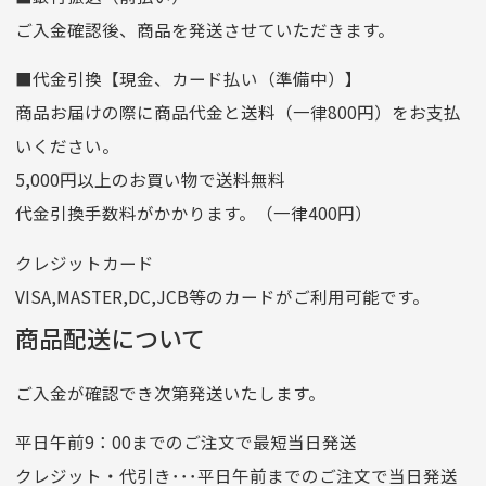
ご入金確認後、商品を発送させていただきます。
口座番号
0255557
■代金引換【現金、カード払い（準備中）】
口座名義
株式会社一条
商品お届けの際に商品代金と送料（一律800円）をお支払
ゆうちょ銀行
いください。
ゆうちょ間
5,000円以上のお買い物で送料無料
記号
14710
代金引換手数料がかかります。（一律400円）
番号
7762261
クレジットカード
他銀行から
VISA,MASTER,DC,JCB等のカードがご利用可能です。
店名
四七八（読みヨンナナハチ）
商品配送について
店番
478
ご入金が確認でき次第発送いたします。
預金種目
普通預金
口座番号
0776226
平日午前9：00までのご注文で最短当日発送
口座名義
株式会社一条
クレジット・代引き･･･平日午前までのご注文で当日発送