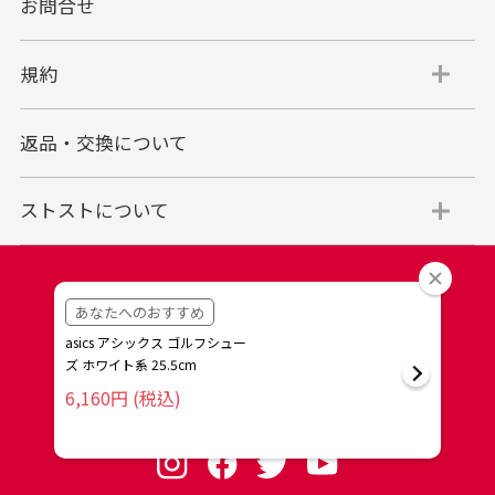
お問合せ
代金引換
代引手数料一律400円
規約
平日朝9:00mまでのご注文で当日発送
商品お届け時に配達員へご精算をお願い致しま
返品・交換について
す。
代金引換でのお支払い方法は現金のみとなりま
す。
ストストについて
商品代金＋送料(全国一律800円)＋代引手数料(一
律400円)＝合計金額
※代金引換のご利用はお買い上げ金額の上限が30万円(税込)
までとさせていただきます。
30万円を超える場合は銀行振り込みをご利用されるようお願
い申し上げます。
※商品発送後一定期間が過ぎてもお受け取り頂けない場合、
会社名：株式会社一条
住所：〒641-0044 和歌山県和歌山市今福4-4-38
当店に返却されますのでご注意下さいませ、再発送の場合は
電話番号：0120-54-8686
別途手数料を頂戴いたします。
その際の手数料は銀行振込となり、7日以内にお振込頂けな
い場合はキャンセルとさせて頂きますのでご了承下さいま