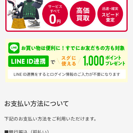
30代男性
50代男性
すが、経年により素材の劣化やパーツの強度低下が
生じている場合がございます。
中古ゴルフウェアの
安心して中古ウェア
品揃えがすごい
を買えるお店です
銀行振込（前払い）
専門店というだけあっ
早い対応でした。 中古
入金確認後商品発送となります。
て、ここまでゴルフブラ
品ですが綺麗に梱包され
※土曜、日曜、祝日は入金確認及び発送業務は致しておりま
ンドの取り扱いがあるの
ており商品を大切にして
せん。
はすごい。 毎日たくさ
いる感が伝わってきまし
申し込まれた商品と届いた商品が異なっている場合
尚、お振込み手数料はお客様ご負担となります。入金確認後
商品発送となります。
んの商品がアップされて
た 「フロント部分に汚
商品説明に記載されていない汚れやダメージがある商品
いるので新作チェックす
れあり」と記載ありまし
の場合
ご注文頂いてから7日以内をお振込み期限とさせ
るのが楽しみです。
たが、 どこ？というぐ
ていただきます。
※申し訳ございませんがイメージが異なる、色身が違うなど、
お客様都合による返品・交換はできませんのでご了承下さい。
らい目立つことなく綺麗
※お振込み期限が過ぎた場合は自動的にキャンセル扱いとな
お支払い方法について
りますのでご了承くださいませ。
な商品でお安く購入でき
て満足です! フリマア
三菱UFJ銀行
下記のお支払い方法をご利用いただけます。
[…]
支店名
和歌山支店
■銀行振込（前払い）
口座種別
普通