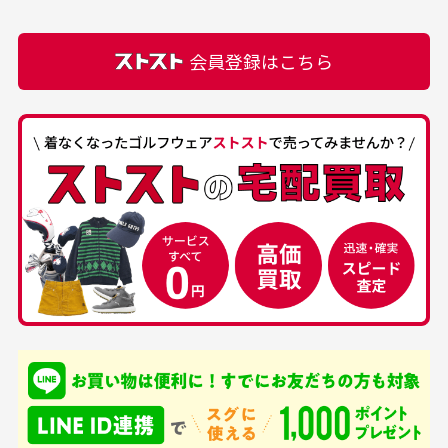
での付属品を記載させて頂いております。直営店や
正規代理店にて購入された際と異なる場合や欠品が
カートの有効時間はありますか？
会員登録はこちら
ある場合もございます。
商品をカートに入れられてから120分操作がない場合
は自動的にカート内の商品が削除されますのでご注意
下さい。
経年劣化について
お気に入り機能をご利用下さい。
当店では商品の管理には細心の注意を払っておりま
30代男性
50代男性
すが、経年により素材の劣化やパーツの強度低下が
生じている場合がございます。
中古ゴルフウェアの
安心して中古ウェア
品揃えがすごい
を買えるお店です
銀行振込（前払い）
専門店というだけあっ
早い対応でした。 中古
入金確認後商品発送となります。
て、ここまでゴルフブラ
品ですが綺麗に梱包され
※土曜、日曜、祝日は入金確認及び発送業務は致しておりま
ンドの取り扱いがあるの
ており商品を大切にして
せん。
はすごい。 毎日たくさ
いる感が伝わってきまし
申し込まれた商品と届いた商品が異なっている場合
尚、お振込み手数料はお客様ご負担となります。入金確認後