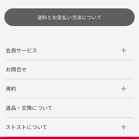
送料とお支払い方法について
会員サービス
お問合せ
代金引換
代引手数料一律400円
規約
平日朝9:00mまでのご注文で当日発送
商品お届け時に配達員へご精算をお願い致しま
返品・交換について
す。
代金引換でのお支払い方法は現金のみとなりま
す。
ストストについて
商品代金＋送料(全国一律800円)＋代引手数料(一
律400円)＝合計金額