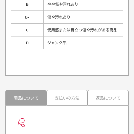
B
やや傷や汚れあり
B-
傷や汚れあり
C
使用感または目立つ傷や汚れがある商品
D
ジャンク品
プレゼント用にラッピングはしてもらえます
か？
申し訳ございませんが商品のラッピングは承っており
ません。
30代男性
30代男性
商品について
支払いの方法
返品について
配送日時の指定は可能ですか？
想像よりもキレイで
画像より商品は綺麗
良かった！
だったと思いました
お届け希望日時をご指定頂けます。
早く送っていただきあり
ポイントもすぐ使えて、