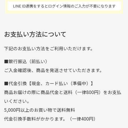
商品発送となります。
んの商品がアップされて
た 「フロント部分に汚
商品説明に記載されていない汚れやダメージがある商品
いるので新作チェックす
れあり」と記載ありまし
の場合
ご注文頂いてから7日以内をお振込み期限とさせ
るのが楽しみです。
たが、 どこ？というぐ
ていただきます。
※申し訳ございませんがイメージが異なる、色身が違うなど、
お客様都合による返品・交換はできませんのでご了承下さい。
らい目立つことなく綺麗
※お振込み期限が過ぎた場合は自動的にキャンセル扱いとな
お支払い方法について
りますのでご了承くださいませ。
な商品でお安く購入でき
て満足です! フリマア
三菱UFJ銀行
下記のお支払い方法をご利用いただけます。
[…]
支店名
和歌山支店
■銀行振込（前払い）
口座種別
普通
ご入金確認後、商品を発送させていただきます。
口座番号
0255557
■代金引換【現金、カード払い（準備中）】
口座名義
株式会社一条
商品お届けの際に商品代金と送料（一律800円）をお支払
ゆうちょ銀行
いください。
ゆうちょ間
5,000円以上のお買い物で送料無料
記号
14710
代金引換手数料がかかります。（一律400円）
番号
7762261