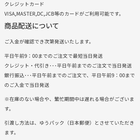
クレジットカード
他銀行から
VISA,MASTER,DC,JCB等のカードがご利用可能です。
店名
四七八（読みヨンナナハチ）
商品配送について
店番
478
ご入金が確認でき次第発送いたします。
預金種目
普通預金
口座番号
0776226
平日午前9：00までのご注文で最短当日発送
口座名義
株式会社一条
クレジット・代引き･･･平日午前までのご注文で当日発送
銀行振込･･･平日午前までのご注文で、平日午前9：00まで
のご入金で当日発送
クレジットカード
平日朝9:00までのご注文で当日発送
※在庫のない場合や、繁忙期間中は遅れる場合がございま
お支払い回数はお選び頂けます。
す。
※お使いのくクレジットカードによってはお支払い回数をお
選びいただけない場合がございます。
引渡し方法は、ゆうパック（日本郵便）とさせていただき
(1,2,3,5,6,10,12,15,18,20,24,リボ払い)
ます。
［ 支払い可能クレジットカード］