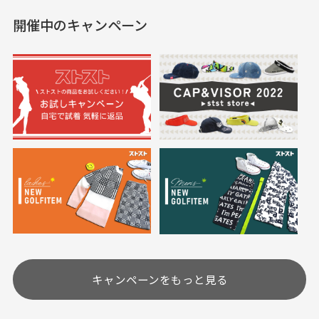
した。状態も非常に良く
く満足しております。
開催中のキャンペーン
送料はいくらかかりますか？
満足です。
実寸サイズについて
一点一点手作業で計測しておりますので、若干の誤
何点ご購入頂いた場合も全国一律で800円とさせて頂
差が生じる場合がございます。
いております。(1配送先につき)
また5,000円(税込)以上お買い物をして頂けた場合は送
料無料となります。
※必ず１つのショッピングカートに複数商品を入れて
においについて
ご注文下さいませ。
ユーズド商品の特性故、メンテンスを行っておりま
30代女性
30代女性
すが、におい（煙草、香水、お香、古着特有の香
り、柔軟剤等)が付着している場合がございます。
定休日はありますか？
高価なブルゾンがお
いつも素敵な商品を
安く購入できました
ありがとうございま
す
土.日.祝日は定休日となっております。
高価なブルゾンがお安く
美品です。いつも素敵な
キャンペーンをもっと見る
その他の休日につきましてはサイト上にて告知させて
付属品について
購入できました。状態も
商品をありがとうござい
頂きます。
付属品の記載につきましては、弊社に入荷した時点
最高でした。
ます。