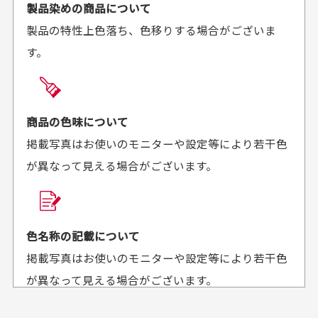
ご注文時にご指定下さい。
製品染めの商品について
がとうございます。丁寧
お安く購入することが出
製品の特性上色落ち、色移りする場合がございま
に梱包されていて、商品
来ました。またお願いし
す。
の状態も良好でした。気
ます、ありがとうござい
買った商品を直接取りに行きたいのですが
に入りました。また機会
ました。
があればよろしくお願い
商品の受け渡しは、ゆうパックでの配送のみとさせて
します！
頂いております。
商品の色味について
掲載写真はお使いのモニターや設定等により若干色
が異なって見える場合がございます。
商品購入からどれくらいで発送してもらえます
か？
30代男性
30代女性
平日午前9時までのご注文で最短当日発送させて頂いて
色名称の記載について
セールかつポイント
状態も良く満足して
おります。
掲載写真はお使いのモニターや設定等により若干色
も使えて、お得に購
おります
それ以降のご注文につきましては翌営業日の発送とさ
入出来ました
が異なって見える場合がございます。
セールかつポイントも使
欲しかったスカートが購
せて頂いております。
えて、お得に購入出来ま
入できました。状態も良