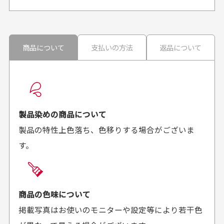
申し訳ございませんが商品のラッピングは承っており
ません。
30代男性
30代男性
商品について
支払いの方法
返品について
配送日時の指定は可能ですか？
想像よりもキレイで
画像より商品は綺麗
良かった！
だったと思いました
お届け希望日時をご指定頂けます。
早く送っていただきあり
ポイントもすぐ使えて、
ご注文時にご指定下さい。
製品染めの商品について
がとうございます。丁寧
お安く購入することが出
製品の特性上色落ち、色移りする場合がございま
に梱包されていて、商品
来ました。またお願いし
す。
の状態も良好でした。気
ます、ありがとうござい
買った商品を直接取りに行きたいのですが
に入りました。また機会
ました。
があればよろしくお願い
商品の受け渡しは、ゆうパックでの配送のみとさせて
します！
頂いております。
商品の色味について
掲載写真はお使いのモニターや設定等により若干色