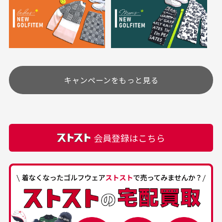
ご注文下さいませ。
ユーズド商品の特性故、メンテンスを行っておりま
30代女性
30代女性
すが、におい（煙草、香水、お香、古着特有の香
り、柔軟剤等)が付着している場合がございます。
定休日はありますか？
高価なブルゾンがお
いつも素敵な商品を
安く購入できました
ありがとうございま
す
土.日.祝日は定休日となっております。
高価なブルゾンがお安く
美品です。いつも素敵な
キャンペーンをもっと見る
その他の休日につきましてはサイト上にて告知させて
付属品について
購入できました。状態も
商品をありがとうござい
頂きます。
付属品の記載につきましては、弊社に入荷した時点
最高でした。
ます。
での付属品を記載させて頂いております。直営店や
正規代理店にて購入された際と異なる場合や欠品が
カートの有効時間はありますか？
会員登録はこちら
ある場合もございます。
商品をカートに入れられてから120分操作がない場合
は自動的にカート内の商品が削除されますのでご注意
下さい。
経年劣化について
お気に入り機能をご利用下さい。
当店では商品の管理には細心の注意を払っておりま
30代男性
50代男性