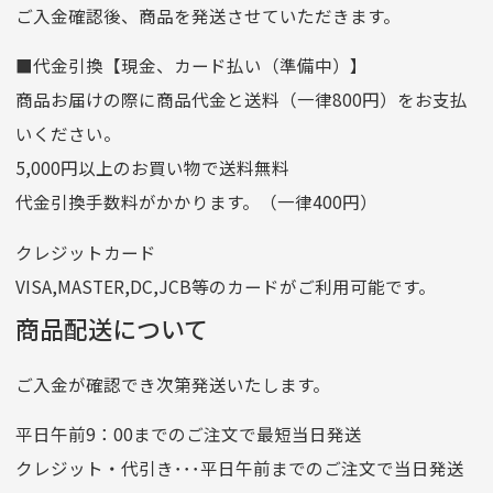
ご入金確認後、商品を発送させていただきます。
口座番号
0255557
■代金引換【現金、カード払い（準備中）】
口座名義
株式会社一条
商品お届けの際に商品代金と送料（一律800円）をお支払
ゆうちょ銀行
いください。
ゆうちょ間
5,000円以上のお買い物で送料無料
記号
14710
代金引換手数料がかかります。（一律400円）
番号
7762261
クレジットカード
他銀行から
VISA,MASTER,DC,JCB等のカードがご利用可能です。
店名
四七八（読みヨンナナハチ）
商品配送について
店番
478
ご入金が確認でき次第発送いたします。
預金種目
普通預金
口座番号
0776226
平日午前9：00までのご注文で最短当日発送
口座名義
株式会社一条
クレジット・代引き･･･平日午前までのご注文で当日発送