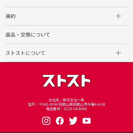
代引手数料一律400円
規約
平日朝9:00mまでのご注文で当日発送
商品お届け時に配達員へご精算をお願い致しま
返品・交換について
す。
代金引換でのお支払い方法は現金のみとなりま
す。
ストストについて
商品代金＋送料(全国一律800円)＋代引手数料(一
律400円)＝合計金額
※代金引換のご利用はお買い上げ金額の上限が30万円(税込)
までとさせていただきます。
30万円を超える場合は銀行振り込みをご利用されるようお願
い申し上げます。
※商品発送後一定期間が過ぎてもお受け取り頂けない場合、
会社名：株式会社一条
住所：〒641-0044 和歌山県和歌山市今福4-4-38
当店に返却されますのでご注意下さいませ、再発送の場合は
電話番号：0120-54-8686
別途手数料を頂戴いたします。
その際の手数料は銀行振込となり、7日以内にお振込頂けな
い場合はキャンセルとさせて頂きますのでご了承下さいま
せ。