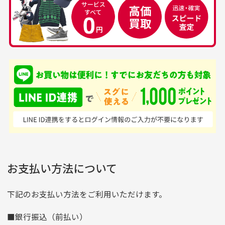
すが、経年により素材の劣化やパーツの強度低下が
生じている場合がございます。
中古ゴルフウェアの
安心して中古ウェア
品揃えがすごい
を買えるお店です
銀行振込（前払い）
専門店というだけあっ
早い対応でした。 中古
入金確認後商品発送となります。
て、ここまでゴルフブラ
品ですが綺麗に梱包され
※土曜、日曜、祝日は入金確認及び発送業務は致しておりま
ンドの取り扱いがあるの
ており商品を大切にして
せん。
はすごい。 毎日たくさ
いる感が伝わってきまし
申し込まれた商品と届いた商品が異なっている場合
尚、お振込み手数料はお客様ご負担となります。入金確認後
商品発送となります。
んの商品がアップされて
た 「フロント部分に汚
商品説明に記載されていない汚れやダメージがある商品
いるので新作チェックす
れあり」と記載ありまし
の場合
ご注文頂いてから7日以内をお振込み期限とさせ
るのが楽しみです。
たが、 どこ？というぐ
ていただきます。
※申し訳ございませんがイメージが異なる、色身が違うなど、
お客様都合による返品・交換はできませんのでご了承下さい。
らい目立つことなく綺麗
※お振込み期限が過ぎた場合は自動的にキャンセル扱いとな
お支払い方法について
りますのでご了承くださいませ。
な商品でお安く購入でき
て満足です! フリマア
三菱UFJ銀行
下記のお支払い方法をご利用いただけます。
[…]
支店名
和歌山支店
■銀行振込（前払い）
口座種別
普通