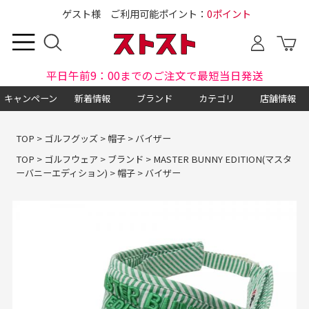
ゲスト様 ご利用可能ポイント：
0ポイント
平日午前9：00までのご注文で最短当日発送
キャンペーン
新着情報
ブランド
カテゴリ
店舗情報
TOP
>
ゴルフグッズ
>
帽子
>
バイザー
TOP
>
ゴルフウェア
>
ブランド
>
MASTER BUNNY EDITION(マスタ
ーバニーエディション)
>
帽子
>
バイザー