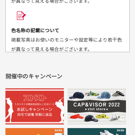
が異なって見える場合がございます。
商品購入からどれくらいで発送してもらえます
か？
30代男性
30代女性
平日午前9時までのご注文で最短当日発送させて頂いて
色名称の記載について
セールかつポイント
状態も良く満足して
おります。
掲載写真はお使いのモニターや設定等により若干色
も使えて、お得に購
おります
それ以降のご注文につきましては翌営業日の発送とさ
入出来ました
が異なって見える場合がございます。
セールかつポイントも使
欲しかったスカートが購
せて頂いております。
えて、お得に購入出来ま
入できました。状態も良
した。状態も非常に良く
く満足しております。
開催中のキャンペーン
送料はいくらかかりますか？
満足です。
実寸サイズについて
一点一点手作業で計測しておりますので、若干の誤
何点ご購入頂いた場合も全国一律で800円とさせて頂
差が生じる場合がございます。
いております。(1配送先につき)
また5,000円(税込)以上お買い物をして頂けた場合は送
料無料となります。
※必ず１つのショッピングカートに複数商品を入れて
においについて