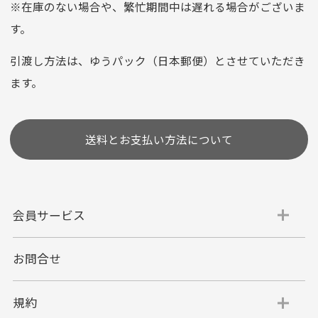
※在庫のない場合や、繁忙期間中は遅れる場合がございま
お支払い回数はお選び頂けます。
す。
※お使いのくクレジットカードによってはお支払い回数をお
選びいただけない場合がございます。
引渡し方法は、ゆうパック（日本郵便）とさせていただき
(1,2,3,5,6,10,12,15,18,20,24,リボ払い)
ます。
［ 支払い可能クレジットカード］
送料とお支払い方法について
会員サービス
お問合せ
代金引換
代引手数料一律400円
規約
平日朝9:00mまでのご注文で当日発送