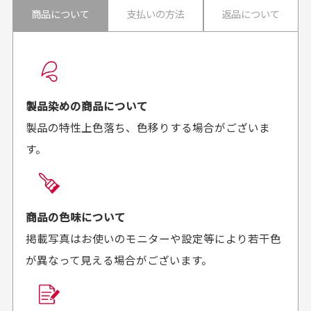
30代男性
30代男性
商品について
支払いの方法
返品について
配送日時の指定は可能ですか？
想像よりもキレイで
画像より商品は綺麗
良かった！
だったと思いました
お届け希望日時をご指定頂けます。
早く送っていただきあり
ポイントもすぐ使えて、
ご注文時にご指定下さい。
製品染めの商品について
がとうございます。丁寧
お安く購入することが出
製品の特性上色落ち、色移りする場合がございま
に梱包されていて、商品
来ました。またお願いし
す。
の状態も良好でした。気
ます、ありがとうござい
買った商品を直接取りに行きたいのですが
に入りました。また機会
ました。
があればよろしくお願い
商品の受け渡しは、ゆうパックでの配送のみとさせて
します！
頂いております。
商品の色味について
掲載写真はお使いのモニターや設定等により若干色
が異なって見える場合がございます。
商品購入からどれくらいで発送してもらえます
か？
30代男性
30代女性