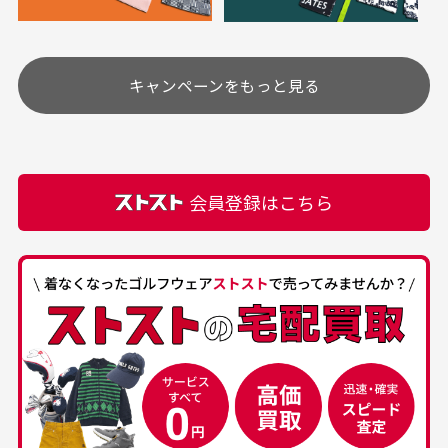
定休日はありますか？
高価なブルゾンがお
いつも素敵な商品を
安く購入できました
ありがとうございま
す
土.日.祝日は定休日となっております。
高価なブルゾンがお安く
美品です。いつも素敵な
キャンペーンをもっと見る
その他の休日につきましてはサイト上にて告知させて
付属品について
購入できました。状態も
商品をありがとうござい
頂きます。
付属品の記載につきましては、弊社に入荷した時点
最高でした。
ます。
での付属品を記載させて頂いております。直営店や
正規代理店にて購入された際と異なる場合や欠品が
カートの有効時間はありますか？
会員登録はこちら
ある場合もございます。
商品をカートに入れられてから120分操作がない場合
は自動的にカート内の商品が削除されますのでご注意
下さい。
経年劣化について
お気に入り機能をご利用下さい。
当店では商品の管理には細心の注意を払っておりま
30代男性
50代男性
すが、経年により素材の劣化やパーツの強度低下が
生じている場合がございます。
中古ゴルフウェアの
安心して中古ウェア
品揃えがすごい
を買えるお店です