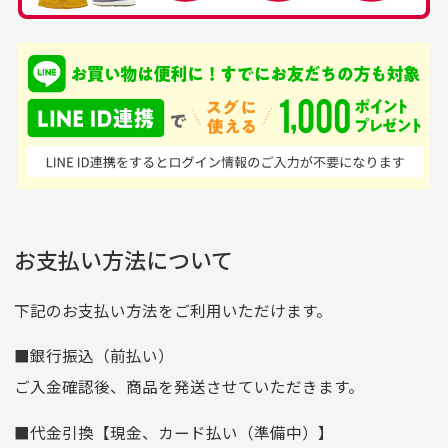
銀行振込（前払い）
専門店というだけあっ
早い対応でした。 中古
入金確認後商品発送となります。
て、ここまでゴルフブラ
品ですが綺麗に梱包され
※土曜、日曜、祝日は入金確認及び発送業務は致しておりま
ンドの取り扱いがあるの
ており商品を大切にして
せん。
はすごい。 毎日たくさ
いる感が伝わってきまし
申し込まれた商品と届いた商品が異なっている場合
尚、お振込み手数料はお客様ご負担となります。入金確認後
商品発送となります。
んの商品がアップされて
た 「フロント部分に汚
商品説明に記載されていない汚れやダメージがある商品
いるので新作チェックす
れあり」と記載ありまし
の場合
ご注文頂いてから7日以内をお振込み期限とさせ
るのが楽しみです。
たが、 どこ？というぐ
ていただきます。
※申し訳ございませんがイメージが異なる、色身が違うなど、
お客様都合による返品・交換はできませんのでご了承下さい。
らい目立つことなく綺麗
※お振込み期限が過ぎた場合は自動的にキャンセル扱いとな
お支払い方法について
りますのでご了承くださいませ。
な商品でお安く購入でき
て満足です! フリマア
三菱UFJ銀行
下記のお支払い方法をご利用いただけます。
[…]
支店名
和歌山支店
■銀行振込（前払い）
口座種別
普通
ご入金確認後、商品を発送させていただきます。
口座番号
0255557
■代金引換【現金、カード払い（準備中）】
口座名義
株式会社一条