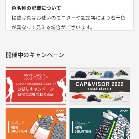
平日午前9時までのご注文で最短当日発送させて頂いて
色名称の記載について
セールかつポイント
状態も良く満足して
おります。
掲載写真はお使いのモニターや設定等により若干色
も使えて、お得に購
おります
それ以降のご注文につきましては翌営業日の発送とさ
入出来ました
が異なって見える場合がございます。
セールかつポイントも使
欲しかったスカートが購
せて頂いております。
えて、お得に購入出来ま
入できました。状態も良
した。状態も非常に良く
く満足しております。
開催中のキャンペーン
送料はいくらかかりますか？
満足です。
実寸サイズについて
一点一点手作業で計測しておりますので、若干の誤
何点ご購入頂いた場合も全国一律で800円とさせて頂
差が生じる場合がございます。
いております。(1配送先につき)
また5,000円(税込)以上お買い物をして頂けた場合は送
料無料となります。
※必ず１つのショッピングカートに複数商品を入れて
においについて
ご注文下さいませ。
ユーズド商品の特性故、メンテンスを行っておりま
30代女性
30代女性
すが、におい（煙草、香水、お香、古着特有の香
り、柔軟剤等)が付着している場合がございます。