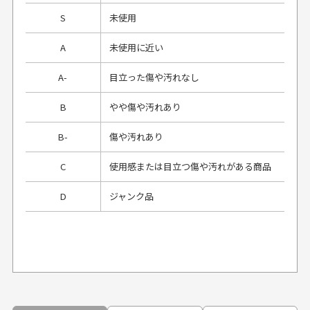
S
未使用
A
未使用に近い
A-
目立った傷や汚れなし
B
やや傷や汚れあり
B-
傷や汚れあり
C
使用感または目立つ傷や汚れがある商品
D
ジャンク品
プレゼント用にラッピングはしてもらえます
か？
申し訳ございませんが商品のラッピングは承っており
ません。