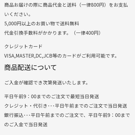
商品お届けの際に商品代金と送料（一律800円）をお支払
ゆうちょ銀行
いください。
ゆうちょ間
5,000円以上のお買い物で送料無料
記号
14710
代金引換手数料がかかります。（一律400円）
番号
7762261
クレジットカード
他銀行から
VISA,MASTER,DC,JCB等のカードがご利用可能です。
店名
四七八（読みヨンナナハチ）
商品配送について
店番
478
ご入金が確認でき次第発送いたします。
預金種目
普通預金
口座番号
0776226
平日午前9：00までのご注文で最短当日発送
口座名義
株式会社一条
クレジット・代引き･･･平日午前までのご注文で当日発送
銀行振込･･･平日午前までのご注文で、平日午前9：00まで
のご入金で当日発送
クレジットカード
平日朝9:00までのご注文で当日発送