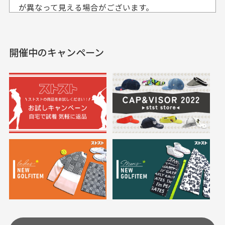
入出来ました
が異なって見える場合がございます。
セールかつポイントも使
欲しかったスカートが購
せて頂いております。
えて、お得に購入出来ま
入できました。状態も良
した。状態も非常に良く
く満足しております。
開催中のキャンペーン
送料はいくらかかりますか？
満足です。
実寸サイズについて
一点一点手作業で計測しておりますので、若干の誤
何点ご購入頂いた場合も全国一律で800円とさせて頂
差が生じる場合がございます。
いております。(1配送先につき)
また5,000円(税込)以上お買い物をして頂けた場合は送
料無料となります。
※必ず１つのショッピングカートに複数商品を入れて
においについて
ご注文下さいませ。
ユーズド商品の特性故、メンテンスを行っておりま
30代女性
30代女性
すが、におい（煙草、香水、お香、古着特有の香
り、柔軟剤等)が付着している場合がございます。
定休日はありますか？
高価なブルゾンがお
いつも素敵な商品を
安く購入できました
ありがとうございま
す
土.日.祝日は定休日となっております。
高価なブルゾンがお安く
美品です。いつも素敵な