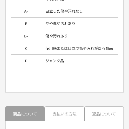
A-
目立った傷や汚れなし
B
やや傷や汚れあり
B-
傷や汚れあり
C
使用感または目立つ傷や汚れがある商品
D
ジャンク品
プレゼント用にラッピングはしてもらえます
か？
申し訳ございませんが商品のラッピングは承っており
ません。
30代男性
30代男性
商品について
支払いの方法
返品について
配送日時の指定は可能ですか？
想像よりもキレイで
画像より商品は綺麗