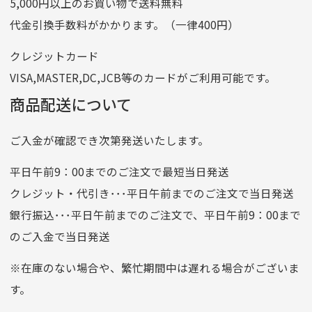
5,000円以上のお買い物で送料無料
記号
14710
代金引換手数料がかかります。（一律400円）
番号
7762261
クレジットカード
他銀行から
VISA,MASTER,DC,JCB等のカードがご利用可能です。
店名
四七八（読みヨンナナハチ）
商品配送について
店番
478
ご入金が確認でき次第発送いたします。
預金種目
普通預金
口座番号
0776226
平日午前9：00までのご注文で最短当日発送
口座名義
株式会社一条
クレジット・代引き･･･平日午前までのご注文で当日発送
銀行振込･･･平日午前までのご注文で、平日午前9：00まで
のご入金で当日発送
クレジットカード
平日朝9:00までのご注文で当日発送
※在庫のない場合や、繁忙期間中は遅れる場合がございま
お支払い回数はお選び頂けます。
す。
※お使いのくクレジットカードによってはお支払い回数をお