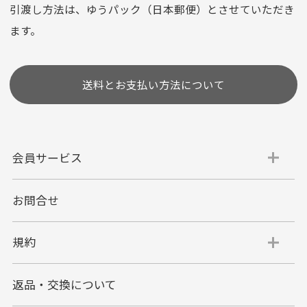
選びいただけない場合がございます。
引渡し方法は、ゆうパック（日本郵便）とさせていただき
(1,2,3,5,6,10,12,15,18,20,24,リボ払い)
ます。
［ 支払い可能クレジットカード］
送料とお支払い方法について
会員サービス
お問合せ
代金引換
代引手数料一律400円
規約
平日朝9:00mまでのご注文で当日発送
商品お届け時に配達員へご精算をお願い致しま
返品・交換について
す。
代金引換でのお支払い方法は現金のみとなりま