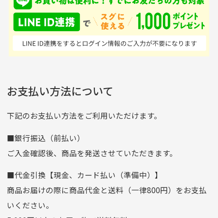
※土曜、日曜、祝日は入金確認及び発送業務は致しておりま
ンドの取り扱いがあるの
ており商品を大切にして
せん。
はすごい。 毎日たくさ
いる感が伝わってきまし
申し込まれた商品と届いた商品が異なっている場合
尚、お振込み手数料はお客様ご負担となります。入金確認後
商品発送となります。
んの商品がアップされて
た 「フロント部分に汚
商品説明に記載されていない汚れやダメージがある商品
いるので新作チェックす
れあり」と記載ありまし
の場合
ご注文頂いてから7日以内をお振込み期限とさせ
るのが楽しみです。
たが、 どこ？というぐ
ていただきます。
※申し訳ございませんがイメージが異なる、色身が違うなど、
お客様都合による返品・交換はできませんのでご了承下さい。
らい目立つことなく綺麗
※お振込み期限が過ぎた場合は自動的にキャンセル扱いとな
お支払い方法について
りますのでご了承くださいませ。
な商品でお安く購入でき
て満足です! フリマア
三菱UFJ銀行
下記のお支払い方法をご利用いただけます。
[…]
支店名
和歌山支店
■銀行振込（前払い）
口座種別
普通
ご入金確認後、商品を発送させていただきます。
口座番号
0255557
■代金引換【現金、カード払い（準備中）】
口座名義
株式会社一条
商品お届けの際に商品代金と送料（一律800円）をお支払
ゆうちょ銀行
いください。
ゆうちょ間