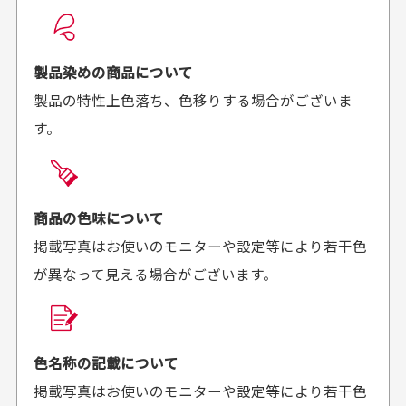
良かった！
だったと思いました
お届け希望日時をご指定頂けます。
早く送っていただきあり
ポイントもすぐ使えて、
ご注文時にご指定下さい。
製品染めの商品について
がとうございます。丁寧
お安く購入することが出
製品の特性上色落ち、色移りする場合がございま
に梱包されていて、商品
来ました。またお願いし
す。
の状態も良好でした。気
ます、ありがとうござい
買った商品を直接取りに行きたいのですが
に入りました。また機会
ました。
があればよろしくお願い
商品の受け渡しは、ゆうパックでの配送のみとさせて
します！
頂いております。
商品の色味について
掲載写真はお使いのモニターや設定等により若干色
が異なって見える場合がございます。
商品購入からどれくらいで発送してもらえます
か？
30代男性
30代女性
平日午前9時までのご注文で最短当日発送させて頂いて
色名称の記載について
セールかつポイント
状態も良く満足して
おります。
掲載写真はお使いのモニターや設定等により若干色
も使えて、お得に購
おります
それ以降のご注文につきましては翌営業日の発送とさ