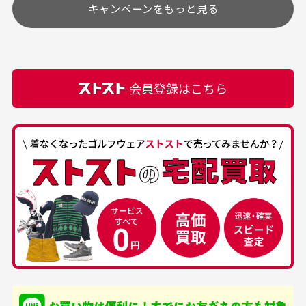
キャンペーンをもっと見る
その他の休日につきましてはサイト上にて告知させて
付属品について
購入できました。状態も
商品をありがとうござい
頂きます。
付属品の記載につきましては、弊社に入荷した時点
最高でした。
ます。
での付属品を記載させて頂いております。直営店や
正規代理店にて購入された際と異なる場合や欠品が
カートの有効時間はありますか？
会員登録はこちら
ある場合もございます。
商品をカートに入れられてから120分操作がない場合
は自動的にカート内の商品が削除されますのでご注意
下さい。
経年劣化について
お気に入り機能をご利用下さい。
当店では商品の管理には細心の注意を払っておりま
30代男性
50代男性
すが、経年により素材の劣化やパーツの強度低下が
生じている場合がございます。
中古ゴルフウェアの
安心して中古ウェア
品揃えがすごい
を買えるお店です
銀行振込（前払い）
専門店というだけあっ
早い対応でした。 中古
入金確認後商品発送となります。
て、ここまでゴルフブラ
品ですが綺麗に梱包され