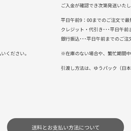
ている場合がございます。
ご入金が確認でき次第発送いたし
平日午前9：00までのご注文で最
。
クレジット・代引き･･･平日午
上にて告知させて頂きます。
銀行振込･･･平日午前までのご注
お支払い回数をお選びいただけない場合がございます。
払いください。
※在庫のない場合や、繁忙期間中
？
引渡し方法は、ゆうパック（日本
0分操作がない場合は自動的にカート内の商品が削除されますの
送料とお支払い方法について