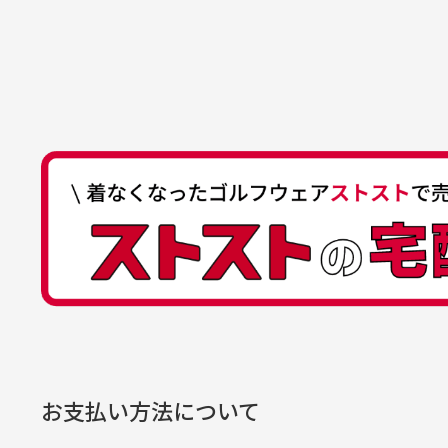
いします！
ゆ
商品購入からどれくらいで発送
ゆうちょ間
においについ
ユーズド商品
記号
14710
30代女性
平日午前9時までのご注文で最短当
行っておりま
それ以降のご注文につきましては翌
番号
7762261
水、お香、古
高価なブルゾンがお安く購
い
他銀行から
が付着してい
入できました
と
送料はいくらかかりますか？
店名
四七八（読
高価なブルゾンがお安く購入
美
店番
478
できました。状態も最高でし
を
何点ご購入頂いた場合も全国一律で8
預金種目
普通預金
た。
また5,000円(税込)以上お買い物
口座番号
0776226
※必ず１つのショッピングカートに
経年
口座名義
株式会社一
お支払い方法について
当店