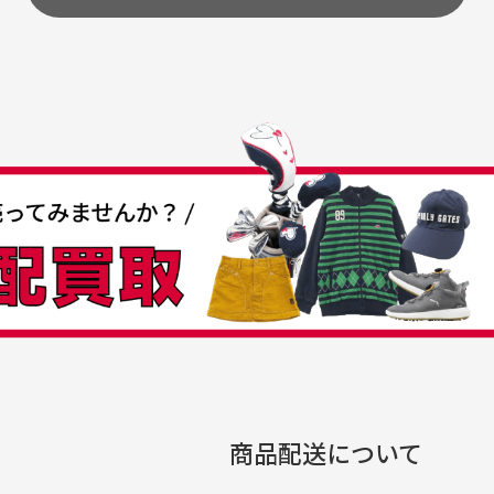
うちょ銀行
してもらえますか？
て
付
の特性故、メンテンスを
付
30代女性
30代男性
日発送させて頂いております。
すが、におい（煙草、香
入
営業日の発送とさせて頂いております。
着特有の香り、柔軟剤等)
頂
つも素敵な商品をありが
中古ゴルフウェアの品揃
る場合がございます。
に
うございます
がすごい
み ヨンナナハチ）
が
品です。いつも素敵な商品
専門店というだけあって、
ありがとうございます。
こまでゴルフブランドの取
00円とさせて頂いております。(1配送先につき)
扱いがあるのはすごい。 毎
をして頂けた場合は送料無料となります。
たくさんの商品がアップさ
複数商品を入れてご注文下さいませ。
劣化について
条
ているので新作チェックす
商品配送について
では商品の管理には細心の注意を払っておりますが、経年によ
のが楽しみです。