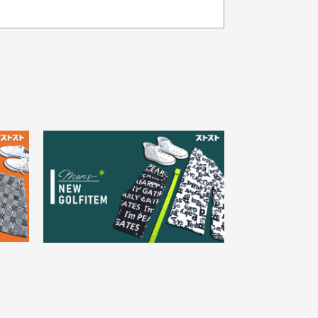
品の色味について
載写真はお使いのモニターや設定等
より若干色が異なって見える場合が
30代女性
ざいます。
さい。
え
状態も良く満足しておりま
た
す
欲しかったスカートが購入で
寸サイズについて
。
きました。状態も良く満足し
点一点手作業で計測しておりますの
。
ております。
、若干の誤差が生じる場合がござい
す。