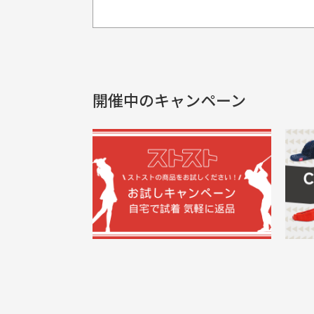
プレゼント用にラッピングはし
銀行振込（前払い）
製品染めの商
入金確認後商品発送となります。
申し訳ございませんが商品のラッピ
製品の特性上
申し込まれた商品と届いた商品が異な
土曜、日曜、祝日は入金確認及び発送業
商品説明に記載されていない汚れやダ
がございます
開催中のキャンペーン
30代男性
尚、お振込み手数料はお客様ご負担とな
配送日時の指定は可能ですか？
申し訳ございませんがイメージが異なる、色
ご注文頂いてから7日以内をお振込み
想像よりもキレイで良かっ
画
お振込み期限が過ぎた場合は自動的にキ
お届け希望日時をご指定頂けます。
た！
と
ご注文時にご指定下さい。
三
早く送っていただきありがと
ポ
色名称の記載
うございます。丁寧に梱包さ
支店名
和歌山支店
く
掲載写真はお
買った商品を直接取りに行きた
れていて、商品の状態も良好
た
口座種別
普通
により若干色
でした。気に入りました。ま
が
口座番号
0255557
ございます。
た機会があればよろしくお願
商品の受け渡しは、ゆうパックでの
口座名義
株式会社一