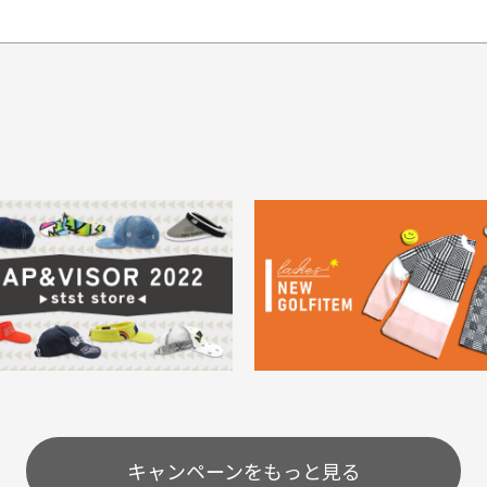
てもらえますか？
品について
商
ングは承っておりません。
色落ち、色移りする場合
掲
っている場合
務は致しておりません。
メージがある商品の場合
。
に
30代男性
30代男性
ります。入金確認後商品発送となります。
ご
身が違うなど、お客様都合による返品・交換はできませんのでご了承下
期限とさせていただきます。
像より商品は綺麗だった
セールかつポイントも使
ャンセル扱いとなりますのでご了承くださいませ。
思いました
て、お得に購入出来まし
菱UFJ銀行
イントもすぐ使えて、お安
セールかつポイントも使え
について
実
購入することが出来まし
て、お得に購入出来ました
使いのモニターや設定等
一
いのですが
。またお願いします、あり
状態も非常に良く満足です
が異なって見える場合が
で
とうございました。
ま
配送のみとさせて頂いております。
キャンペーンをもっと見る
条