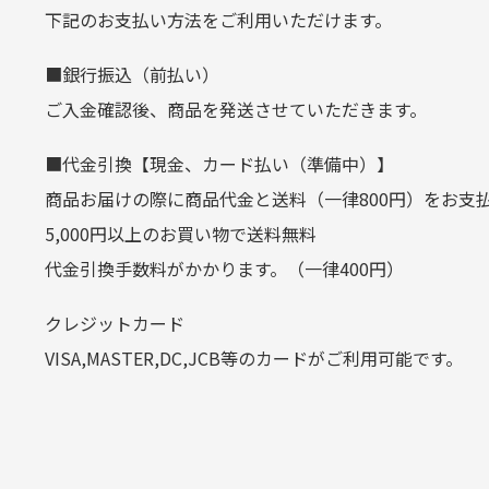
生じ
定休日はありますか？
下記のお支払い方法をご利用いただけます。
クレジットカード
■銀行振込（前払い）
土.日.祝日は定休日となっております
平日朝9:00までのご注文で当日発送
ご入金確認後、商品を発送させていただきます。
その他の休日につきましてはサイト
お支払い回数はお選び頂けます。
■代金引換【現金、カード払い（準備中）】
お使いのくクレジットカードによっては
商品お届けの際に商品代金と送料（一律800円）をお支
カートの有効時間はありますか
(1,2,3,5,6,10,12,15,18,20,24,リボ払い)
5,000円以上のお買い物で送料無料
［ 支払い可能クレジットカード］
代金引換手数料がかかります。（一律400円）
商品をカートに入れられてから12
クレジットカード
お気に入り機能をご利用下さい。
VISA,MASTER,DC,JCB等のカードがご利用可能です。
代金引換
代引手数料一律400円