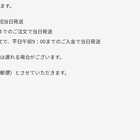
つことなく綺麗な商品でお安
ます。
く購入できて満足です! フリマ
短当日発送
ア […]
前までのご注文で当日発送
文で、平日午前9：00までのご入金で当日発送
は遅れる場合がございます。
郵便）とさせていただきます。
でご注意下さい。