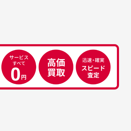
属品について
属品の記載につきましては、弊社に
50代男性
荷した時点での付属品を記載させて
いております。直営店や正規代理店
え
安心して中古ウェアを買え
て購入された際と異なる場合や欠品
るお店です
ある場合もございます。
こ
早い対応でした。 中古品です
り
が綺麗に梱包されており商品
日
を大切にしている感が伝わっ
れ
てきました 「フロント部分に
る
汚れあり」と記載ありました
り素材の劣化やパーツの強度低下が
が、 どこ？というぐらい目立