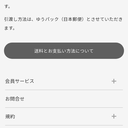
お支払い回数はお選び頂けます。
す。
※お使いのくクレジットカードによってはお支払い回数をお
選びいただけない場合がございます。
引渡し方法は、ゆうパック（日本郵便）とさせていただき
(1,2,3,5,6,10,12,15,18,20,24,リボ払い)
ます。
［ 支払い可能クレジットカード］
送料とお支払い方法について
会員サービス
お問合せ
代金引換
代引手数料一律400円
規約
平日朝9:00mまでのご注文で当日発送