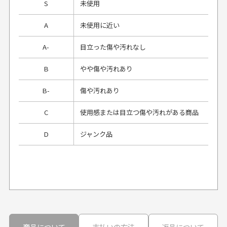
S
未使用
A
未使用に近い
A-
目立った傷や汚れなし
B
やや傷や汚れあり
B-
傷や汚れあり
C
使用感または目立つ傷や汚れがある商品
D
ジャンク品
プレゼント用にラッピングはしてもらえます
か？
申し訳ございませんが商品のラッピングは承っており
ません。
30代男性
30代男性
商品について
支払いの方法
返品について