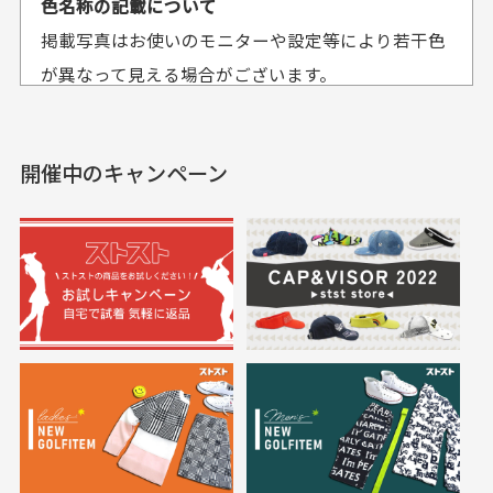
色名称の記載について
セールかつポイント
状態も良く満足して
おります。
掲載写真はお使いのモニターや設定等により若干色
も使えて、お得に購
おります
それ以降のご注文につきましては翌営業日の発送とさ
入出来ました
が異なって見える場合がございます。
セールかつポイントも使
欲しかったスカートが購
せて頂いております。
えて、お得に購入出来ま
入できました。状態も良
した。状態も非常に良く
く満足しております。
開催中のキャンペーン
送料はいくらかかりますか？
満足です。
実寸サイズについて
一点一点手作業で計測しておりますので、若干の誤
何点ご購入頂いた場合も全国一律で800円とさせて頂
差が生じる場合がございます。
いております。(1配送先につき)
また5,000円(税込)以上お買い物をして頂けた場合は送
料無料となります。
※必ず１つのショッピングカートに複数商品を入れて
においについて
ご注文下さいませ。
ユーズド商品の特性故、メンテンスを行っておりま
30代女性
30代女性
すが、におい（煙草、香水、お香、古着特有の香
り、柔軟剤等)が付着している場合がございます。
定休日はありますか？
高価なブルゾンがお
いつも素敵な商品を