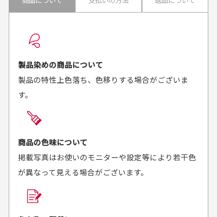
配送日時の指定は可能ですか？
想像よりもキレイで
画像より商品は綺麗
良かった！
だったと思いました
お届け希望日時をご指定頂けます。
早く送っていただきあり
ポイントもすぐ使えて、
ご注文時にご指定下さい。
製品染めの商品について
がとうございます。丁寧
お安く購入することが出
製品の特性上色落ち、色移りする場合がございま
に梱包されていて、商品
来ました。またお願いし
す。
の状態も良好でした。気
ます、ありがとうござい
買った商品を直接取りに行きたいのですが
に入りました。また機会
ました。
があればよろしくお願い
商品の受け渡しは、ゆうパックでの配送のみとさせて
します！
頂いております。
商品の色味について
掲載写真はお使いのモニターや設定等により若干色
が異なって見える場合がございます。
商品購入からどれくらいで発送してもらえます
か？
30代男性
30代女性
平日午前9時までのご注文で最短当日発送させて頂いて