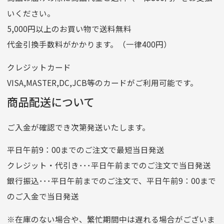
ゆうちょ銀行
いください。
ゆうちょ間
5,000円以上のお買い物で送料無料
記号
14710
代金引換手数料がかかります。（一律400円）
番号
7762261
クレジットカード
他銀行から
VISA,MASTER,DC,JCB等のカードがご利用可能です。
店名
四七八（読みヨンナナハチ）
商品配送について
店番
478
ご入金が確認でき次第発送いたします。
預金種目
普通預金
口座番号
0776226
平日午前9：00までのご注文で最短当日発送
口座名義
株式会社一条
クレジット・代引き･･･平日午前までのご注文で当日発送
銀行振込･･･平日午前までのご注文で、平日午前9：00まで
のご入金で当日発送
クレジットカード
平日朝9:00までのご注文で当日発送
※在庫のない場合や、繁忙期間中は遅れる場合がございま