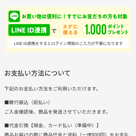
銀行振込（前払い）
専門店というだけあっ
早い対応でした。 中古
入金確認後商品発送となります。
て、ここまでゴルフブラ
品ですが綺麗に梱包され
※土曜、日曜、祝日は入金確認及び発送業務は致しておりま
ンドの取り扱いがあるの
ており商品を大切にして
せん。
はすごい。 毎日たくさ
いる感が伝わってきまし
申し込まれた商品と届いた商品が異なっている場合
尚、お振込み手数料はお客様ご負担となります。入金確認後
商品発送となります。
んの商品がアップされて
た 「フロント部分に汚
商品説明に記載されていない汚れやダメージがある商品
いるので新作チェックす
れあり」と記載ありまし
の場合
ご注文頂いてから7日以内をお振込み期限とさせ
るのが楽しみです。
たが、 どこ？というぐ
ていただきます。
※申し訳ございませんがイメージが異なる、色身が違うなど、
お客様都合による返品・交換はできませんのでご了承下さい。
らい目立つことなく綺麗
※お振込み期限が過ぎた場合は自動的にキャンセル扱いとな
お支払い方法について
りますのでご了承くださいませ。
な商品でお安く購入でき
て満足です! フリマア
三菱UFJ銀行
下記のお支払い方法をご利用いただけます。
[…]
支店名
和歌山支店
■銀行振込（前払い）
口座種別
普通
ご入金確認後、商品を発送させていただきます。
口座番号
0255557
■代金引換【現金、カード払い（準備中）】
口座名義
株式会社一条
商品お届けの際に商品代金と送料（一律800円）をお支払