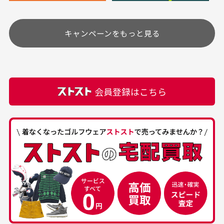
安く購入できました
ありがとうございま
す
土.日.祝日は定休日となっております。
高価なブルゾンがお安く
美品です。いつも素敵な
キャンペーンをもっと見る
その他の休日につきましてはサイト上にて告知させて
付属品について
購入できました。状態も
商品をありがとうござい
頂きます。
付属品の記載につきましては、弊社に入荷した時点
最高でした。
ます。
での付属品を記載させて頂いております。直営店や
正規代理店にて購入された際と異なる場合や欠品が
カートの有効時間はありますか？
会員登録はこちら
ある場合もございます。
商品をカートに入れられてから120分操作がない場合
は自動的にカート内の商品が削除されますのでご注意
下さい。
経年劣化について
お気に入り機能をご利用下さい。
当店では商品の管理には細心の注意を払っておりま
30代男性
50代男性
すが、経年により素材の劣化やパーツの強度低下が
生じている場合がございます。
中古ゴルフウェアの
安心して中古ウェア
品揃えがすごい
を買えるお店です