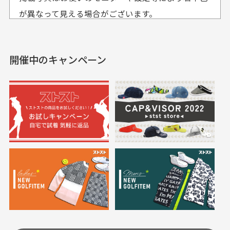
も使えて、お得に購
おります
それ以降のご注文につきましては翌営業日の発送とさ
入出来ました
が異なって見える場合がございます。
セールかつポイントも使
欲しかったスカートが購
せて頂いております。
えて、お得に購入出来ま
入できました。状態も良
した。状態も非常に良く
く満足しております。
開催中のキャンペーン
送料はいくらかかりますか？
満足です。
実寸サイズについて
一点一点手作業で計測しておりますので、若干の誤
何点ご購入頂いた場合も全国一律で800円とさせて頂
差が生じる場合がございます。
いております。(1配送先につき)
また5,000円(税込)以上お買い物をして頂けた場合は送
料無料となります。
※必ず１つのショッピングカートに複数商品を入れて
においについて
ご注文下さいませ。
ユーズド商品の特性故、メンテンスを行っておりま
30代女性
30代女性
すが、におい（煙草、香水、お香、古着特有の香
り、柔軟剤等)が付着している場合がございます。
定休日はありますか？
高価なブルゾンがお
いつも素敵な商品を
安く購入できました
ありがとうございま
す
土.日.祝日は定休日となっております。