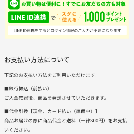
※土曜、日曜、祝日は入金確認及び発送業務は致しておりま
ンドの取り扱いがあるの
ており商品を大切にして
せん。
はすごい。 毎日たくさ
いる感が伝わってきまし
申し込まれた商品と届いた商品が異なっている場合
尚、お振込み手数料はお客様ご負担となります。入金確認後
商品発送となります。
んの商品がアップされて
た 「フロント部分に汚
商品説明に記載されていない汚れやダメージがある商品
いるので新作チェックす
れあり」と記載ありまし
の場合
ご注文頂いてから7日以内をお振込み期限とさせ
るのが楽しみです。
たが、 どこ？というぐ
ていただきます。
※申し訳ございませんがイメージが異なる、色身が違うなど、
お客様都合による返品・交換はできませんのでご了承下さい。
らい目立つことなく綺麗
※お振込み期限が過ぎた場合は自動的にキャンセル扱いとな
お支払い方法について
りますのでご了承くださいませ。
な商品でお安く購入でき
て満足です! フリマア
三菱UFJ銀行
下記のお支払い方法をご利用いただけます。
[…]
支店名
和歌山支店
■銀行振込（前払い）
口座種別
普通
ご入金確認後、商品を発送させていただきます。
口座番号
0255557
■代金引換【現金、カード払い（準備中）】
口座名義
株式会社一条
商品お届けの際に商品代金と送料（一律800円）をお支払
ゆうちょ銀行
いください。
ゆうちょ間