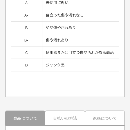
A
未使用に近い
A-
目立った傷や汚れなし
B
やや傷や汚れあり
B-
傷や汚れあり
C
使用感または目立つ傷や汚れがある商品
D
ジャンク品
プレゼント用にラッピングはしてもらえます
か？
申し訳ございませんが商品のラッピングは承っており
ません。
30代男性
30代男性
商品について
支払いの方法
返品について
配送日時の指定は可能ですか？