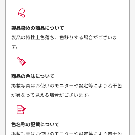
想像よりもキレイで
画像より商品は綺麗
良かった！
だったと思いました
お届け希望日時をご指定頂けます。
早く送っていただきあり
ポイントもすぐ使えて、
ご注文時にご指定下さい。
製品染めの商品について
がとうございます。丁寧
お安く購入することが出
製品の特性上色落ち、色移りする場合がございま
に梱包されていて、商品
来ました。またお願いし
す。
の状態も良好でした。気
ます、ありがとうござい
買った商品を直接取りに行きたいのですが
に入りました。また機会
ました。
があればよろしくお願い
商品の受け渡しは、ゆうパックでの配送のみとさせて
します！
頂いております。
商品の色味について
掲載写真はお使いのモニターや設定等により若干色
が異なって見える場合がございます。
商品購入からどれくらいで発送してもらえます
か？
30代男性
30代女性
平日午前9時までのご注文で最短当日発送させて頂いて
色名称の記載について
セールかつポイント
状態も良く満足して
おります。
掲載写真はお使いのモニターや設定等により若干色