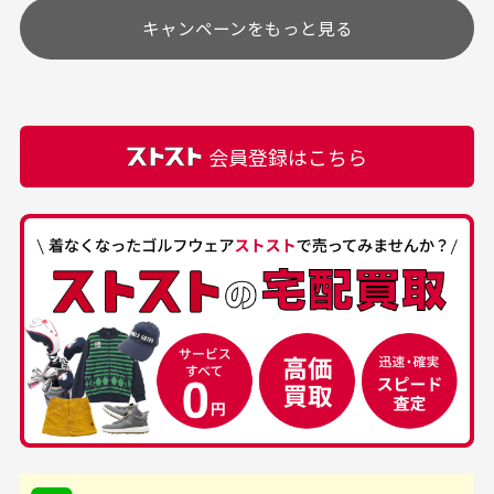
高価なブルゾンがお安く
美品です。いつも素敵な
キャンペーンをもっと見る
その他の休日につきましてはサイト上にて告知させて
付属品について
購入できました。状態も
商品をありがとうござい
頂きます。
付属品の記載につきましては、弊社に入荷した時点
最高でした。
ます。
での付属品を記載させて頂いております。直営店や
正規代理店にて購入された際と異なる場合や欠品が
カートの有効時間はありますか？
会員登録はこちら
ある場合もございます。
商品をカートに入れられてから120分操作がない場合
は自動的にカート内の商品が削除されますのでご注意
下さい。
経年劣化について
お気に入り機能をご利用下さい。
当店では商品の管理には細心の注意を払っておりま
30代男性
50代男性
すが、経年により素材の劣化やパーツの強度低下が
生じている場合がございます。
中古ゴルフウェアの
安心して中古ウェア
品揃えがすごい
を買えるお店です
銀行振込（前払い）
専門店というだけあっ
早い対応でした。 中古
入金確認後商品発送となります。
て、ここまでゴルフブラ
品ですが綺麗に梱包され