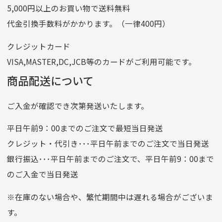
5,000円以上のお買い物で送料無料
記号
14710
代金引換手数料がかかります。（一律400円）
番号
7762261
クレジットカード
他銀行から
VISA,MASTER,DC,JCB等のカードがご利用可能です。
店名
四七八（読みヨンナナハチ）
商品配送について
店番
478
ご入金が確認でき次第発送いたします。
預金種目
普通預金
口座番号
0776226
平日午前9：00までのご注文で最短当日発送
口座名義
株式会社一条
クレジット・代引き･･･平日午前までのご注文で当日発送
銀行振込･･･平日午前までのご注文で、平日午前9：00まで
のご入金で当日発送
クレジットカード
平日朝9:00までのご注文で当日発送
※在庫のない場合や、繁忙期間中は遅れる場合がございま
お支払い回数はお選び頂けます。
す。
※お使いのくクレジットカードによってはお支払い回数をお