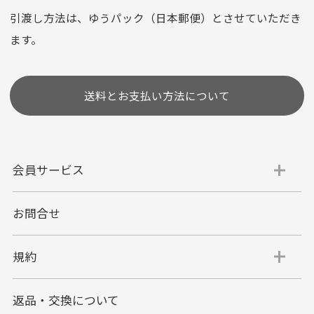
選びいただけない場合がございます。
引渡し方法は、ゆうパック（日本郵便）とさせていただき
(1,2,3,5,6,10,12,15,18,20,24,リボ払い)
ます。
［ 支払い可能クレジットカード］
送料とお支払い方法について
会員サービス
お問合せ
代金引換
代引手数料一律400円
規約
平日朝9:00mまでのご注文で当日発送
商品お届け時に配達員へご精算をお願い致しま
返品・交換について
す。