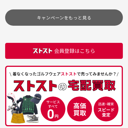
安く購入できました
ありがとうございま
す
土.日.祝日は定休日となっております。
高価なブルゾンがお安く
美品です。いつも素敵な
キャンペーンをもっと見る
その他の休日につきましてはサイト上にて告知させて
付属品について
購入できました。状態も
商品をありがとうござい
頂きます。
付属品の記載につきましては、弊社に入荷した時点
最高でした。
ます。
での付属品を記載させて頂いております。直営店や
正規代理店にて購入された際と異なる場合や欠品が
カートの有効時間はありますか？
会員登録はこちら
ある場合もございます。
商品をカートに入れられてから120分操作がない場合
は自動的にカート内の商品が削除されますのでご注意
下さい。
経年劣化について
お気に入り機能をご利用下さい。
当店では商品の管理には細心の注意を払っておりま
30代男性
50代男性
すが、経年により素材の劣化やパーツの強度低下が
生じている場合がございます。
中古ゴルフウェアの
安心して中古ウェア
品揃えがすごい
を買えるお店です
銀行振込（前払い）