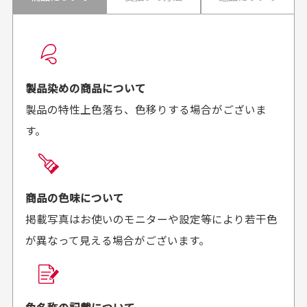
配送日時の指定は可能ですか？
想像よりもキレイで
画像より商品は綺麗
良かった！
だったと思いました
お届け希望日時をご指定頂けます。
早く送っていただきあり
ポイントもすぐ使えて、
ご注文時にご指定下さい。
製品染めの商品について
がとうございます。丁寧
お安く購入することが出
製品の特性上色落ち、色移りする場合がございま
に梱包されていて、商品
来ました。またお願いし
す。
の状態も良好でした。気
ます、ありがとうござい
買った商品を直接取りに行きたいのですが
に入りました。また機会
ました。
があればよろしくお願い
商品の受け渡しは、ゆうパックでの配送のみとさせて
します！
頂いております。
商品の色味について
掲載写真はお使いのモニターや設定等により若干色
が異なって見える場合がございます。
商品購入からどれくらいで発送してもらえます
か？
30代男性
30代女性
平日午前9時までのご注文で最短当日発送させて頂いて