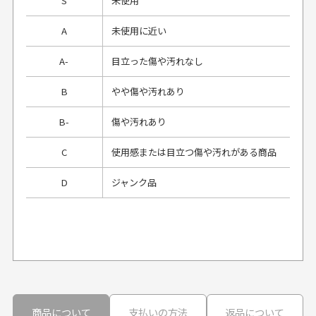
S
未使用
A
未使用に近い
A-
目立った傷や汚れなし
B
やや傷や汚れあり
B-
傷や汚れあり
C
使用感または目立つ傷や汚れがある商品
D
ジャンク品
プレゼント用にラッピングはしてもらえます
か？
申し訳ございませんが商品のラッピングは承っており
ません。
30代男性
30代男性
商品について
支払いの方法
返品について