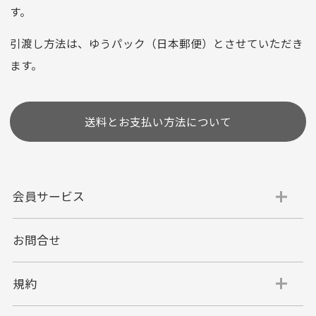
お支払い回数はお選び頂けます。
す。
※お使いのくクレジットカードによってはお支払い回数をお
選びいただけない場合がございます。
引渡し方法は、ゆうパック（日本郵便）とさせていただき
(1,2,3,5,6,10,12,15,18,20,24,リボ払い)
ます。
［ 支払い可能クレジットカード］
送料とお支払い方法について
会員サービス
お問合せ
代金引換
代引手数料一律400円
規約
平日朝9:00mまでのご注文で当日発送
商品お届け時に配達員へご精算をお願い致しま