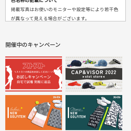
色名称の記載について
セールかつポイント
状態も良く満足して
おります。
掲載写真はお使いのモニターや設定等により若干色
も使えて、お得に購
おります
それ以降のご注文につきましては翌営業日の発送とさ
入出来ました
が異なって見える場合がございます。
セールかつポイントも使
欲しかったスカートが購
せて頂いております。
えて、お得に購入出来ま
入できました。状態も良
した。状態も非常に良く
く満足しております。
開催中のキャンペーン
送料はいくらかかりますか？
満足です。
実寸サイズについて
一点一点手作業で計測しておりますので、若干の誤
何点ご購入頂いた場合も全国一律で800円とさせて頂
差が生じる場合がございます。
いております。(1配送先につき)
また5,000円(税込)以上お買い物をして頂けた場合は送
料無料となります。
※必ず１つのショッピングカートに複数商品を入れて
においについて
ご注文下さいませ。
ユーズド商品の特性故、メンテンスを行っておりま
30代女性
30代女性
すが、におい（煙草、香水、お香、古着特有の香
り、柔軟剤等)が付着している場合がございます。
定休日はありますか？
高価なブルゾンがお
いつも素敵な商品を