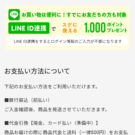
専門店というだけあっ
早い対応でした。 中古
入金確認後商品発送となります。
て、ここまでゴルフブラ
品ですが綺麗に梱包され
※土曜、日曜、祝日は入金確認及び発送業務は致しておりま
ンドの取り扱いがあるの
ており商品を大切にして
せん。
はすごい。 毎日たくさ
いる感が伝わってきまし
申し込まれた商品と届いた商品が異なっている場合
尚、お振込み手数料はお客様ご負担となります。入金確認後
商品発送となります。
んの商品がアップされて
た 「フロント部分に汚
商品説明に記載されていない汚れやダメージがある商品
いるので新作チェックす
れあり」と記載ありまし
の場合
ご注文頂いてから7日以内をお振込み期限とさせ
るのが楽しみです。
たが、 どこ？というぐ
ていただきます。
※申し訳ございませんがイメージが異なる、色身が違うなど、
お客様都合による返品・交換はできませんのでご了承下さい。
らい目立つことなく綺麗
※お振込み期限が過ぎた場合は自動的にキャンセル扱いとな
お支払い方法について
りますのでご了承くださいませ。
な商品でお安く購入でき
て満足です! フリマア
三菱UFJ銀行
下記のお支払い方法をご利用いただけます。
[…]
支店名
和歌山支店
■銀行振込（前払い）
口座種別
普通
ご入金確認後、商品を発送させていただきます。
口座番号
0255557
■代金引換【現金、カード払い（準備中）】
口座名義
株式会社一条
商品お届けの際に商品代金と送料（一律800円）をお支払