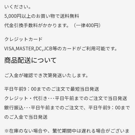
ゆうちょ銀行
いください。
ゆうちょ間
5,000円以上のお買い物で送料無料
記号
14710
代金引換手数料がかかります。（一律400円）
番号
7762261
クレジットカード
他銀行から
VISA,MASTER,DC,JCB等のカードがご利用可能です。
店名
四七八（読みヨンナナハチ）
商品配送について
店番
478
ご入金が確認でき次第発送いたします。
預金種目
普通預金
口座番号
0776226
平日午前9：00までのご注文で最短当日発送
口座名義
株式会社一条
クレジット・代引き･･･平日午前までのご注文で当日発送
銀行振込･･･平日午前までのご注文で、平日午前9：00まで
のご入金で当日発送
クレジットカード
平日朝9:00までのご注文で当日発送
※在庫のない場合や、繁忙期間中は遅れる場合がございま