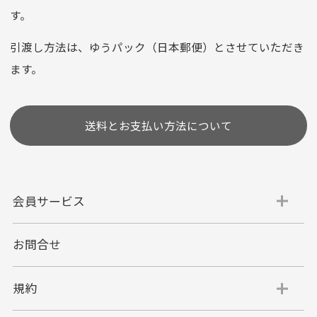
お支払い回数はお選び頂けます。
す。
※お使いのくクレジットカードによってはお支払い回数をお
選びいただけない場合がございます。
引渡し方法は、ゆうパック（日本郵便）とさせていただき
(1,2,3,5,6,10,12,15,18,20,24,リボ払い)
ます。
［ 支払い可能クレジットカード］
送料とお支払い方法について
会員サービス
お問合せ
代金引換
代引手数料一律400円
規約
平日朝9:00mまでのご注文で当日発送