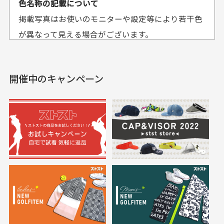
色名称の記載について
セールかつポイント
状態も良く満足して
おります。
掲載写真はお使いのモニターや設定等により若干色
も使えて、お得に購
おります
それ以降のご注文につきましては翌営業日の発送とさ
入出来ました
が異なって見える場合がございます。
セールかつポイントも使
欲しかったスカートが購
せて頂いております。
えて、お得に購入出来ま
入できました。状態も良
した。状態も非常に良く
く満足しております。
開催中のキャンペーン
送料はいくらかかりますか？
満足です。
実寸サイズについて
一点一点手作業で計測しておりますので、若干の誤
何点ご購入頂いた場合も全国一律で800円とさせて頂
差が生じる場合がございます。
いております。(1配送先につき)
また5,000円(税込)以上お買い物をして頂けた場合は送
料無料となります。
※必ず１つのショッピングカートに複数商品を入れて
においについて
ご注文下さいませ。
ユーズド商品の特性故、メンテンスを行っておりま
30代女性
30代女性
すが、におい（煙草、香水、お香、古着特有の香
り、柔軟剤等)が付着している場合がございます。
定休日はありますか？
高価なブルゾンがお
いつも素敵な商品を