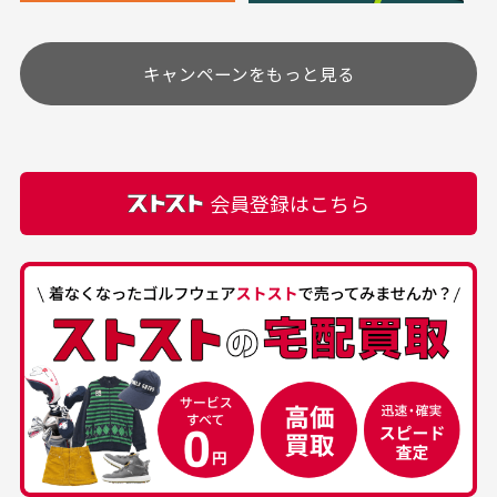
安く購入できました
ありがとうございま
す
土.日.祝日は定休日となっております。
高価なブルゾンがお安く
美品です。いつも素敵な
キャンペーンをもっと見る
その他の休日につきましてはサイト上にて告知させて
付属品について
購入できました。状態も
商品をありがとうござい
頂きます。
付属品の記載につきましては、弊社に入荷した時点
最高でした。
ます。
での付属品を記載させて頂いております。直営店や
正規代理店にて購入された際と異なる場合や欠品が
カートの有効時間はありますか？
会員登録はこちら
ある場合もございます。
商品をカートに入れられてから120分操作がない場合
は自動的にカート内の商品が削除されますのでご注意
下さい。
経年劣化について
お気に入り機能をご利用下さい。
当店では商品の管理には細心の注意を払っておりま
30代男性
50代男性
すが、経年により素材の劣化やパーツの強度低下が
生じている場合がございます。
中古ゴルフウェアの
安心して中古ウェア
品揃えがすごい
を買えるお店です