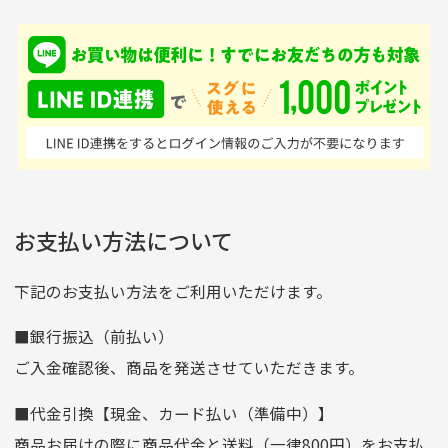
銀行振込（前払い）
専門店というだけあっ
早い対応でした。 中古
入金確認後商品発送となります。
て、ここまでゴルフブラ
品ですが綺麗に梱包され
※土曜、日曜、祝日は入金確認及び発送業務は致しておりま
ンドの取り扱いがあるの
ており商品を大切にして
せん。
はすごい。 毎日たくさ
いる感が伝わってきまし
申し込まれた商品と届いた商品が異なっている場合
尚、お振込み手数料はお客様ご負担となります。入金確認後
商品発送となります。
んの商品がアップされて
た 「フロント部分に汚
商品説明に記載されていない汚れやダメージがある商品
いるので新作チェックす
れあり」と記載ありまし
の場合
ご注文頂いてから7日以内をお振込み期限とさせ
るのが楽しみです。
たが、 どこ？というぐ
ていただきます。
※申し訳ございませんがイメージが異なる、色身が違うなど、
お客様都合による返品・交換はできませんのでご了承下さい。
らい目立つことなく綺麗
※お振込み期限が過ぎた場合は自動的にキャンセル扱いとな
お支払い方法について
りますのでご了承くださいませ。
な商品でお安く購入でき
て満足です! フリマア
三菱UFJ銀行
下記のお支払い方法をご利用いただけます。
[…]
支店名
和歌山支店
■銀行振込（前払い）
口座種別
普通
ご入金確認後、商品を発送させていただきます。
口座番号
0255557
■代金引換【現金、カード払い（準備中）】
口座名義
株式会社一条
商品お届けの際に商品代金と送料（一律800円）をお支払