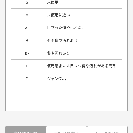
S
未使用
A
未使用に近い
A-
目立った傷や汚れなし
B
やや傷や汚れあり
B-
傷や汚れあり
C
使用感または目立つ傷や汚れがある商品
D
ジャンク品
プレゼント用にラッピングはしてもらえます
か？
申し訳ございませんが商品のラッピングは承っており
ません。
30代男性
30代男性