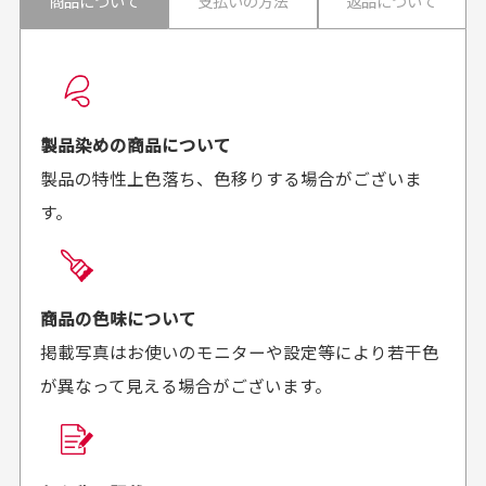
商品について
支払いの方法
返品について
配送日時の指定は可能ですか？
想像よりもキレイで
画像より商品は綺麗
良かった！
だったと思いました
お届け希望日時をご指定頂けます。
早く送っていただきあり
ポイントもすぐ使えて、
ご注文時にご指定下さい。
製品染めの商品について
がとうございます。丁寧
お安く購入することが出
製品の特性上色落ち、色移りする場合がございま
に梱包されていて、商品
来ました。またお願いし
す。
の状態も良好でした。気
ます、ありがとうござい
買った商品を直接取りに行きたいのですが
に入りました。また機会
ました。
があればよろしくお願い
商品の受け渡しは、ゆうパックでの配送のみとさせて
します！
頂いております。
商品の色味について
掲載写真はお使いのモニターや設定等により若干色
が異なって見える場合がございます。
商品購入からどれくらいで発送してもらえます
か？
30代男性
30代女性
平日午前9時までのご注文で最短当日発送させて頂いて