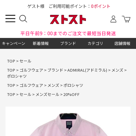
ゲスト様 ご利用可能ポイント：
0ポイント
平日午前9：00までのご注文で最短当日発送
キャンペーン
新着情報
ブランド
カテゴリ
店舗情報
TOP
>
セール
TOP
>
ゴルフウェア
>
ブランド
>
ADMIRAL(アドミラル)
>
メンズ
>
ポロシャツ
TOP
>
ゴルフウェア
>
メンズ
>
ポロシャツ
TOP
>
セール
>
メンズセール
>
20%OFF