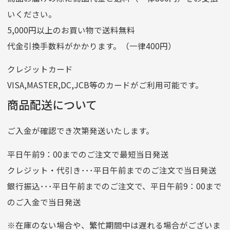
ゆうちょ銀行
いください。
ゆうちょ間
5,000円以上のお買い物で送料無料
記号
14710
代金引換手数料がかかります。（一律400円）
番号
7762261
クレジットカード
他銀行から
VISA,MASTER,DC,JCB等のカードがご利用可能です。
店名
四七八（読みヨンナナハチ）
商品配送について
店番
478
ご入金が確認でき次第発送いたします。
預金種目
普通預金
口座番号
0776226
平日午前9：00までのご注文で最短当日発送
口座名義
株式会社一条
クレジット・代引き･･･平日午前までのご注文で当日発送
銀行振込･･･平日午前までのご注文で、平日午前9：00まで
のご入金で当日発送
クレジットカード
平日朝9:00までのご注文で当日発送
※在庫のない場合や、繁忙期間中は遅れる場合がございま