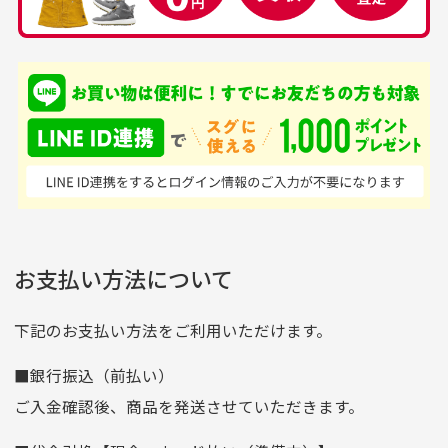
品揃えがすごい
を買えるお店です
銀行振込（前払い）
専門店というだけあっ
早い対応でした。 中古
入金確認後商品発送となります。
て、ここまでゴルフブラ
品ですが綺麗に梱包され
※土曜、日曜、祝日は入金確認及び発送業務は致しておりま
ンドの取り扱いがあるの
ており商品を大切にして
せん。
はすごい。 毎日たくさ
いる感が伝わってきまし
申し込まれた商品と届いた商品が異なっている場合
尚、お振込み手数料はお客様ご負担となります。入金確認後
商品発送となります。
んの商品がアップされて
た 「フロント部分に汚
商品説明に記載されていない汚れやダメージがある商品
いるので新作チェックす
れあり」と記載ありまし
の場合
ご注文頂いてから7日以内をお振込み期限とさせ
るのが楽しみです。
たが、 どこ？というぐ
ていただきます。
※申し訳ございませんがイメージが異なる、色身が違うなど、
お客様都合による返品・交換はできませんのでご了承下さい。
らい目立つことなく綺麗
※お振込み期限が過ぎた場合は自動的にキャンセル扱いとな
お支払い方法について
りますのでご了承くださいませ。
な商品でお安く購入でき
て満足です! フリマア
三菱UFJ銀行
下記のお支払い方法をご利用いただけます。
[…]
支店名
和歌山支店
■銀行振込（前払い）
口座種別
普通
ご入金確認後、商品を発送させていただきます。
口座番号
0255557