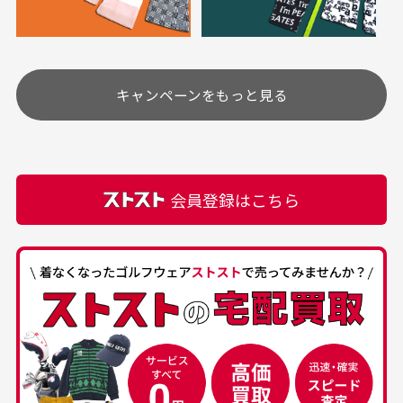
り、柔軟剤等)が付着している場合がございます。
定休日はありますか？
高価なブルゾンがお
いつも素敵な商品を
安く購入できました
ありがとうございま
す
土.日.祝日は定休日となっております。
高価なブルゾンがお安く
美品です。いつも素敵な
キャンペーンをもっと見る
その他の休日につきましてはサイト上にて告知させて
付属品について
購入できました。状態も
商品をありがとうござい
頂きます。
付属品の記載につきましては、弊社に入荷した時点
最高でした。
ます。
での付属品を記載させて頂いております。直営店や
正規代理店にて購入された際と異なる場合や欠品が
カートの有効時間はありますか？
会員登録はこちら
ある場合もございます。
商品をカートに入れられてから120分操作がない場合
は自動的にカート内の商品が削除されますのでご注意
下さい。
経年劣化について
お気に入り機能をご利用下さい。
当店では商品の管理には細心の注意を払っておりま
30代男性
50代男性
すが、経年により素材の劣化やパーツの強度低下が
生じている場合がございます。
中古ゴルフウェアの
安心して中古ウェア