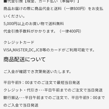
■代金引換【現金、カード払い（準備中）】
口座名義
株式会社一条
商品お届けの際に商品代金と送料（一律800円）をお支払
ゆうちょ銀行
いください。
ゆうちょ間
5,000円以上のお買い物で送料無料
記号
14710
代金引換手数料がかかります。（一律400円）
番号
7762261
クレジットカード
他銀行から
VISA,MASTER,DC,JCB等のカードがご利用可能です。
店名
四七八（読みヨンナナハチ）
商品配送について
店番
478
ご入金が確認でき次第発送いたします。
預金種目
普通預金
口座番号
0776226
平日午前9：00までのご注文で最短当日発送
口座名義
株式会社一条
クレジット・代引き･･･平日午前までのご注文で当日発送
銀行振込･･･平日午前までのご注文で、平日午前9：00まで
のご入金で当日発送
クレジットカード