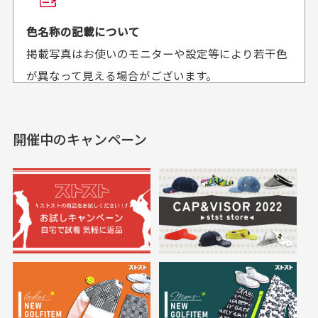
平日午前9時までのご注文で最短当日発送させて頂いて
色名称の記載について
セールかつポイント
状態も良く満足して
おります。
掲載写真はお使いのモニターや設定等により若干色
も使えて、お得に購
おります
それ以降のご注文につきましては翌営業日の発送とさ
入出来ました
が異なって見える場合がございます。
セールかつポイントも使
欲しかったスカートが購
せて頂いております。
えて、お得に購入出来ま
入できました。状態も良
した。状態も非常に良く
く満足しております。
開催中のキャンペーン
送料はいくらかかりますか？
満足です。
実寸サイズについて
一点一点手作業で計測しておりますので、若干の誤
何点ご購入頂いた場合も全国一律で800円とさせて頂
差が生じる場合がございます。
いております。(1配送先につき)
また5,000円(税込)以上お買い物をして頂けた場合は送
料無料となります。
※必ず１つのショッピングカートに複数商品を入れて
においについて
ご注文下さいませ。
ユーズド商品の特性故、メンテンスを行っておりま
30代女性
30代女性
すが、におい（煙草、香水、お香、古着特有の香