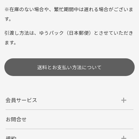
平日朝9:00までのご注文で当日発送
※在庫のない場合や、繁忙期間中は遅れる場合がございま
お支払い回数はお選び頂けます。
す。
※お使いのくクレジットカードによってはお支払い回数をお
選びいただけない場合がございます。
引渡し方法は、ゆうパック（日本郵便）とさせていただき
(1,2,3,5,6,10,12,15,18,20,24,リボ払い)
ます。
［ 支払い可能クレジットカード］
送料とお支払い方法について
会員サービス
お問合せ
代金引換
代引手数料一律400円
規約