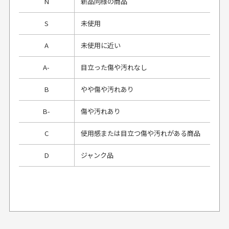
N
新品同様の商品
S
未使用
A
未使用に近い
A-
目立った傷や汚れなし
B
やや傷や汚れあり
B-
傷や汚れあり
C
使用感または目立つ傷や汚れがある商品
D
ジャンク品
プレゼント用にラッピングはしてもらえます
か？
申し訳ございませんが商品のラッピングは承っており