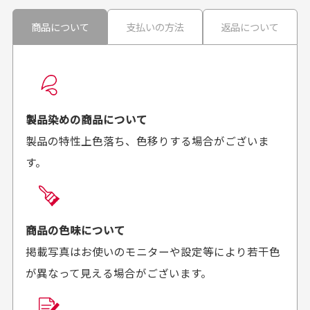
ません。
30代男性
30代男性
商品について
支払いの方法
返品について
配送日時の指定は可能ですか？
想像よりもキレイで
画像より商品は綺麗
良かった！
だったと思いました
お届け希望日時をご指定頂けます。
早く送っていただきあり
ポイントもすぐ使えて、
ご注文時にご指定下さい。
製品染めの商品について
がとうございます。丁寧
お安く購入することが出
製品の特性上色落ち、色移りする場合がございま
に梱包されていて、商品
来ました。またお願いし
す。
の状態も良好でした。気
ます、ありがとうござい
買った商品を直接取りに行きたいのですが
に入りました。また機会
ました。
があればよろしくお願い
商品の受け渡しは、ゆうパックでの配送のみとさせて
します！
頂いております。
商品の色味について
掲載写真はお使いのモニターや設定等により若干色
が異なって見える場合がございます。
商品購入からどれくらいで発送してもらえます
か？
30代男性
30代女性