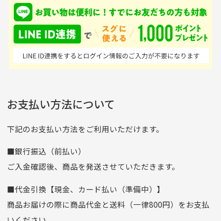
入金確認後商品発送となります。
て、ここまでゴルフブラ
品ですが綺麗に梱包され
※土曜、日曜、祝日は入金確認及び発送業務は致しておりま
ンドの取り扱いがあるの
ており商品を大切にして
せん。
はすごい。 毎日たくさ
いる感が伝わってきまし
申し込まれた商品と届いた商品が異なっている場合
尚、お振込み手数料はお客様ご負担となります。入金確認後
商品発送となります。
んの商品がアップされて
た 「フロント部分に汚
商品説明に記載されていない汚れやダメージがある商品
いるので新作チェックす
れあり」と記載ありまし
の場合
ご注文頂いてから7日以内をお振込み期限とさせ
るのが楽しみです。
たが、 どこ？というぐ
ていただきます。
※申し訳ございませんがイメージが異なる、色身が違うなど、
お客様都合による返品・交換はできませんのでご了承下さい。
らい目立つことなく綺麗
※お振込み期限が過ぎた場合は自動的にキャンセル扱いとな
お支払い方法について
りますのでご了承くださいませ。
な商品でお安く購入でき
て満足です! フリマア
三菱UFJ銀行
下記のお支払い方法をご利用いただけます。
[…]
支店名
和歌山支店
■銀行振込（前払い）
口座種別
普通
ご入金確認後、商品を発送させていただきます。
口座番号
0255557
■代金引換【現金、カード払い（準備中）】
口座名義
株式会社一条
商品お届けの際に商品代金と送料（一律800円）をお支払
ゆうちょ銀行
いください。