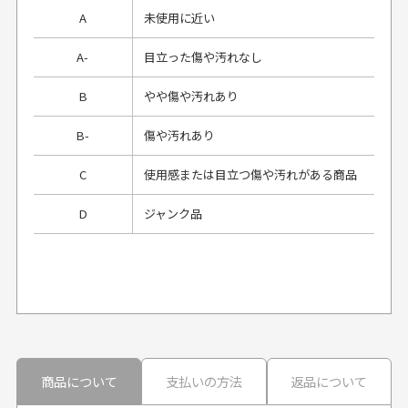
A
未使用に近い
A-
目立った傷や汚れなし
B
やや傷や汚れあり
B-
傷や汚れあり
C
使用感または目立つ傷や汚れがある商品
D
ジャンク品
プレゼント用にラッピングはしてもらえます
か？
申し訳ございませんが商品のラッピングは承っており
ません。
30代男性
30代男性
商品について
支払いの方法
返品について