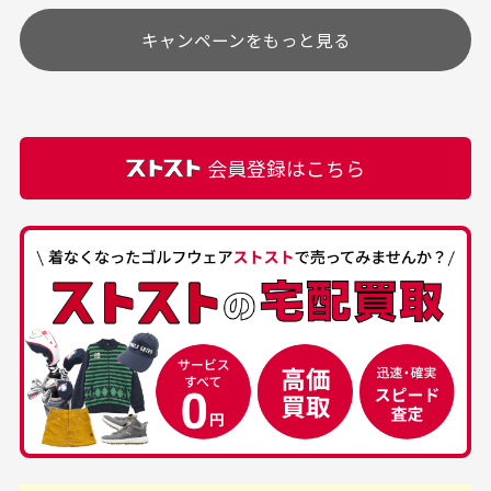
す
土.日.祝日は定休日となっております。
高価なブルゾンがお安く
美品です。いつも素敵な
キャンペーンをもっと見る
その他の休日につきましてはサイト上にて告知させて
付属品について
購入できました。状態も
商品をありがとうござい
頂きます。
付属品の記載につきましては、弊社に入荷した時点
最高でした。
ます。
での付属品を記載させて頂いております。直営店や
正規代理店にて購入された際と異なる場合や欠品が
カートの有効時間はありますか？
会員登録はこちら
ある場合もございます。
商品をカートに入れられてから120分操作がない場合
は自動的にカート内の商品が削除されますのでご注意
下さい。
経年劣化について
お気に入り機能をご利用下さい。
当店では商品の管理には細心の注意を払っておりま
30代男性
50代男性
すが、経年により素材の劣化やパーツの強度低下が
生じている場合がございます。
中古ゴルフウェアの
安心して中古ウェア
品揃えがすごい
を買えるお店です
銀行振込（前払い）
専門店というだけあっ
早い対応でした。 中古