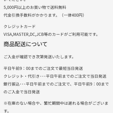
ゆうちょ間
5,000円以上のお買い物で送料無料
記号
14710
代金引換手数料がかかります。（一律400円）
番号
7762261
クレジットカード
他銀行から
VISA,MASTER,DC,JCB等のカードがご利用可能です。
店名
四七八（読みヨンナナハチ）
商品配送について
店番
478
ご入金が確認でき次第発送いたします。
預金種目
普通預金
口座番号
0776226
平日午前9：00までのご注文で最短当日発送
口座名義
株式会社一条
クレジット・代引き･･･平日午前までのご注文で当日発送
銀行振込･･･平日午前までのご注文で、平日午前9：00まで
のご入金で当日発送
クレジットカード
平日朝9:00までのご注文で当日発送
※在庫のない場合や、繁忙期間中は遅れる場合がございま
お支払い回数はお選び頂けます。
す。