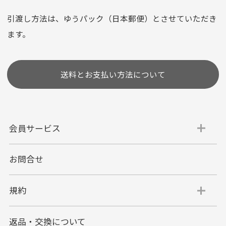
※お使いのくクレジットカードによってはお支払い回数をお
選びいただけない場合がございます。
引渡し方法は、ゆうパック（日本郵便）とさせていただき
(1,2,3,5,6,10,12,15,18,20,24,リボ払い)
ます。
［ 支払い可能クレジットカード］
送料とお支払い方法について
会員サービス
お問合せ
代金引換
代引手数料一律400円
規約
平日朝9:00mまでのご注文で当日発送
商品お届け時に配達員へご精算をお願い致しま
返品・交換について
す。