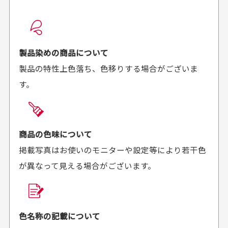
配送日時の指定は可能ですか？
想像よりもキレイで
画像より商品は綺麗
良かった！
だったと思いました
お届け希望日時をご指定頂けます。
早く送っていただきあり
ポイントもすぐ使えて、
ご注文時にご指定下さい。
製品染めの商品について
がとうございます。丁寧
お安く購入することが出
製品の特性上色落ち、色移りする場合がございま
に梱包されていて、商品
来ました。またお願いし
す。
の状態も良好でした。気
ます、ありがとうござい
買った商品を直接取りに行きたいのですが
に入りました。また機会
ました。
があればよろしくお願い
商品の受け渡しは、ゆうパックでの配送のみとさせて
します！
頂いております。
商品の色味について
掲載写真はお使いのモニターや設定等により若干色
が異なって見える場合がございます。
商品購入からどれくらいで発送してもらえます
か？
30代男性
30代女性
平日午前9時までのご注文で最短当日発送させて頂いて
色名称の記載について
セールかつポイント
状態も良く満足して
おります。