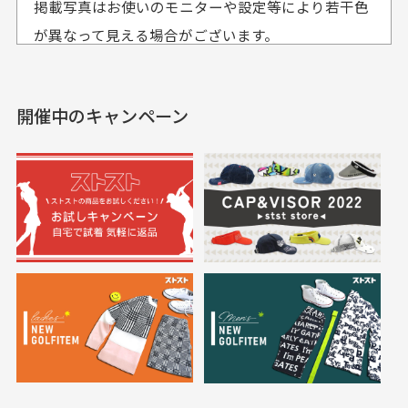
掲載写真はお使いのモニターや設定等により若干色
も使えて、お得に購
おります
それ以降のご注文につきましては翌営業日の発送とさ
入出来ました
が異なって見える場合がございます。
セールかつポイントも使
欲しかったスカートが購
せて頂いております。
えて、お得に購入出来ま
入できました。状態も良
した。状態も非常に良く
く満足しております。
開催中のキャンペーン
送料はいくらかかりますか？
満足です。
実寸サイズについて
一点一点手作業で計測しておりますので、若干の誤
何点ご購入頂いた場合も全国一律で800円とさせて頂
差が生じる場合がございます。
いております。(1配送先につき)
また5,000円(税込)以上お買い物をして頂けた場合は送
料無料となります。
※必ず１つのショッピングカートに複数商品を入れて
においについて
ご注文下さいませ。
ユーズド商品の特性故、メンテンスを行っておりま
30代女性
30代女性
すが、におい（煙草、香水、お香、古着特有の香
り、柔軟剤等)が付着している場合がございます。
定休日はありますか？
高価なブルゾンがお
いつも素敵な商品を
安く購入できました
ありがとうございま