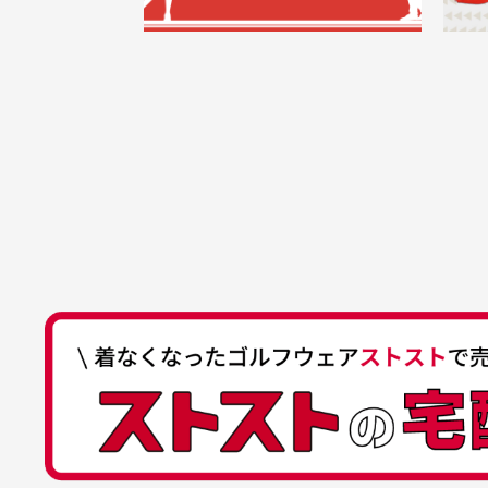
うございます。丁寧に梱包さ
支店名
和歌山支店
く
掲載写真はお
買った商品を直接取りに行きた
れていて、商品の状態も良好
た
口座種別
普通
により若干色
でした。気に入りました。ま
が
口座番号
0255557
ございます。
た機会があればよろしくお願
商品の受け渡しは、ゆうパックでの
口座名義
株式会社一
いします！
ゆ
商品購入からどれくらいで発送
ゆうちょ間
においについ
ユーズド商品
記号
14710
30代女性
平日午前9時までのご注文で最短当
行っておりま
それ以降のご注文につきましては翌
番号
7762261
水、お香、古
高価なブルゾンがお安く購
い
他銀行から
が付着してい
入できました
と
送料はいくらかかりますか？
店名
四七八（読
高価なブルゾンがお安く購入
美
店番
478
できました。状態も最高でし
を