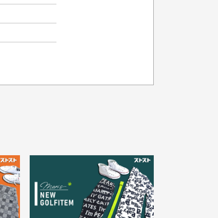
品の色味について
載写真はお使いのモニターや設定等
より若干色が異なって見える場合が
30代女性
ざいます。
さい。
え
状態も良く満足しておりま
た
す
欲しかったスカートが購入で
寸サイズについて