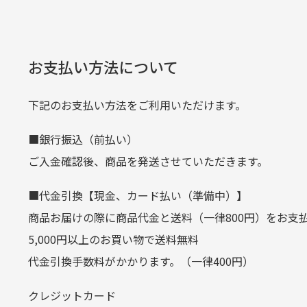
何点ご購入頂いた場合も全国一律で8
預金種目
普通預金
た。
また5,000円(税込)以上お買い物
口座番号
0776226
※必ず１つのショッピングカートに
経年
口座名義
株式会社一
お支払い方法について
当店
生じ
定休日はありますか？
下記のお支払い方法をご利用いただけます。
クレジットカード
■銀行振込（前払い）
土.日.祝日は定休日となっております
平日朝9:00までのご注文で当日発送
ご入金確認後、商品を発送させていただきます。
その他の休日につきましてはサイト
お支払い回数はお選び頂けます。
■代金引換【現金、カード払い（準備中）】
お使いのくクレジットカードによっては
商品お届けの際に商品代金と送料（一律800円）をお支
カートの有効時間はありますか
(1,2,3,5,6,10,12,15,18,20,24,リボ払い)
5,000円以上のお買い物で送料無料
［ 支払い可能クレジットカード］
代金引換手数料がかかります。（一律400円）
商品をカートに入れられてから12
クレジットカード
お気に入り機能をご利用下さい。