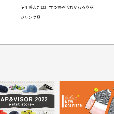
使用感または目立つ傷や汚れがある商品
ジャンク品
てもらえますか？
品について
商
ングは承っておりません。
色落ち、色移りする場合
掲
っている場合
務は致しておりません。
メージがある商品の場合
。
に
30代男性
30代男性
ります。入金確認後商品発送となります。
ご
身が違うなど、お客様都合による返品・交換はできませんのでご了承下
期限とさせていただきます。
像より商品は綺麗だった
セールかつポイントも使
ャンセル扱いとなりますのでご了承くださいませ。
思いました
て、お得に購入出来まし
菱UFJ銀行
イントもすぐ使えて、お安
セールかつポイントも使え
について
実