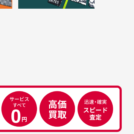
。
きました。状態も良く満足し
点一点手作業で計測しておりますの
。
ております。
、若干の誤差が生じる場合がござい
す。
属品について
属品の記載につきましては、弊社に
50代男性
荷した時点での付属品を記載させて
いております。直営店や正規代理店
え
安心して中古ウェアを買え
て購入された際と異なる場合や欠品
るお店です
ある場合もございます。
こ
早い対応でした。 中古品です
り
が綺麗に梱包されており商品