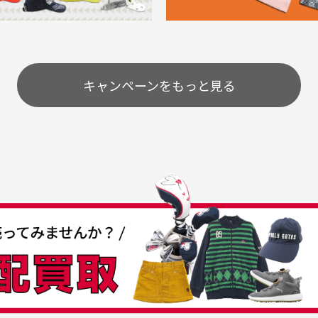
購入することが出来まし
て、お得に購入出来ました
使いのモニターや設定等
一
いのですが
。またお願いします、あり
状態も非常に良く満足です
が異なって見える場合が
で
とうございました。
ま
配送のみとさせて頂いております。
キャンペーンをもっと見る
条
うちょ銀行
してもらえますか？
て
付
の特性故、メンテンスを
付
30代女性
30代男性
日発送させて頂いております。
すが、におい（煙草、香
入
営業日の発送とさせて頂いております。
着特有の香り、柔軟剤等)
頂
つも素敵な商品をありが
中古ゴルフウェアの品揃
る場合がございます。
に
うございます
がすごい
み ヨンナナハチ）
が
品です。いつも素敵な商品
専門店というだけあって、
ありがとうございます。
こまでゴルフブランドの取