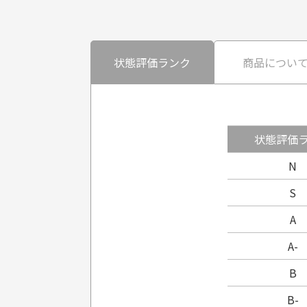
状態評価ランク
商品につい
状態評価
N
S
A
A-
B
B-