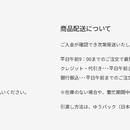
00円とさせて頂いております。(1配送先につき)
扱いがあるのはすごい。 毎
をして頂けた場合は送料無料となります。
たくさんの商品がアップさ
複数商品を入れてご注文下さいませ。
劣化について
条
ているので新作チェックす
商品配送について
では商品の管理には細心の注意を払っておりますが、経年によ
のが楽しみです。
ている場合がございます。
ご入金が確認でき次第発送いたし
平日午前9：00までのご注文で最
。
クレジット・代引き･･･平日午
上にて告知させて頂きます。
銀行振込･･･平日午前までのご注
お支払い回数をお選びいただけない場合がございます。
払いください。
※在庫のない場合や、繁忙期間中
？
引渡し方法は、ゆうパック（日本
0分操作がない場合は自動的にカート内の商品が削除されますの