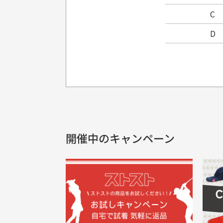
C
D
プレゼント用にラッピングはし
銀行振込（前払い）
製品染めの商
入金確認後商品発送となります。
申し訳ございませんが商品のラッピ
製品の特性上
申し込まれた商品と届いた商品が異な
土曜、日曜、祝日は入金確認及び発送業
商品説明に記載されていない汚れやダ
がございます
開催中のキャンペーン
30代男性
尚、お振込み手数料はお客様ご負担とな
配送日時の指定は可能ですか？
申し訳ございませんがイメージが異なる、色
ご注文頂いてから7日以内をお振込み
想像よりもキレイで良かっ
画
お振込み期限が過ぎた場合は自動的にキ
お届け希望日時をご指定頂けます。
た！
と
ご注文時にご指定下さい。
三
早く送っていただきありがと
ポ
色名称の記載