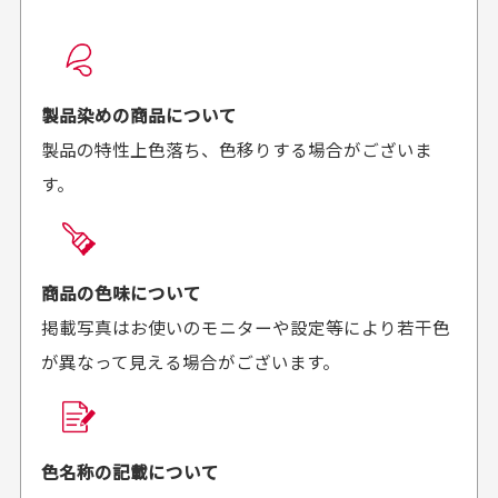
配送日時の指定は可能ですか？
想像よりもキレイで
画像より商品は綺麗
良かった！
だったと思いました
お届け希望日時をご指定頂けます。
早く送っていただきあり
ポイントもすぐ使えて、
ご注文時にご指定下さい。
製品染めの商品について
がとうございます。丁寧
お安く購入することが出
製品の特性上色落ち、色移りする場合がございま
に梱包されていて、商品
来ました。またお願いし
す。
の状態も良好でした。気
ます、ありがとうござい
買った商品を直接取りに行きたいのですが
に入りました。また機会
ました。
があればよろしくお願い
商品の受け渡しは、ゆうパックでの配送のみとさせて
します！
頂いております。
商品の色味について
掲載写真はお使いのモニターや設定等により若干色
が異なって見える場合がございます。
商品購入からどれくらいで発送してもらえます
か？
30代男性
30代女性
平日午前9時までのご注文で最短当日発送させて頂いて
色名称の記載について
セールかつポイント
状態も良く満足して
おります。