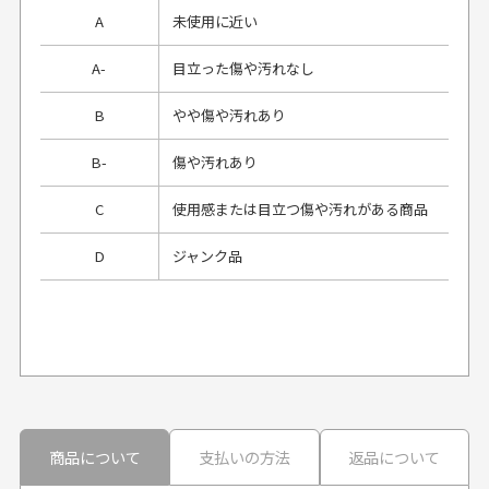
A
未使用に近い
A-
目立った傷や汚れなし
B
やや傷や汚れあり
B-
傷や汚れあり
C
使用感または目立つ傷や汚れがある商品
D
ジャンク品
プレゼント用にラッピングはしてもらえます
か？
申し訳ございませんが商品のラッピングは承っており
ません。
30代男性
30代男性
商品について
支払いの方法
返品について