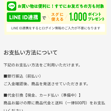
入金確認後商品発送となります。
て、ここまでゴルフブラ
品ですが綺麗に梱包され
※土曜、日曜、祝日は入金確認及び発送業務は致しておりま
ンドの取り扱いがあるの
ており商品を大切にして
せん。
はすごい。 毎日たくさ
いる感が伝わってきまし
申し込まれた商品と届いた商品が異なっている場合
尚、お振込み手数料はお客様ご負担となります。入金確認後
商品発送となります。
んの商品がアップされて
た 「フロント部分に汚
商品説明に記載されていない汚れやダメージがある商品
いるので新作チェックす
れあり」と記載ありまし
の場合
ご注文頂いてから7日以内をお振込み期限とさせ
るのが楽しみです。
たが、 どこ？というぐ
ていただきます。
※申し訳ございませんがイメージが異なる、色身が違うなど、
お客様都合による返品・交換はできませんのでご了承下さい。
らい目立つことなく綺麗
※お振込み期限が過ぎた場合は自動的にキャンセル扱いとな
お支払い方法について
りますのでご了承くださいませ。
な商品でお安く購入でき
て満足です! フリマア
三菱UFJ銀行
下記のお支払い方法をご利用いただけます。
[…]
支店名
和歌山支店
■銀行振込（前払い）
口座種別
普通
ご入金確認後、商品を発送させていただきます。
口座番号
0255557
■代金引換【現金、カード払い（準備中）】
口座名義
株式会社一条
商品お届けの際に商品代金と送料（一律800円）をお支払
ゆうちょ銀行
いください。