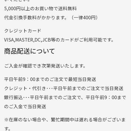
ゆうちょ間
5,000円以上のお買い物で送料無料
記号
14710
代金引換手数料がかかります。（一律400円）
番号
7762261
クレジットカード
他銀行から
VISA,MASTER,DC,JCB等のカードがご利用可能です。
店名
四七八（読みヨンナナハチ）
商品配送について
店番
478
ご入金が確認でき次第発送いたします。
預金種目
普通預金
口座番号
0776226
平日午前9：00までのご注文で最短当日発送
口座名義
株式会社一条
クレジット・代引き･･･平日午前までのご注文で当日発送
銀行振込･･･平日午前までのご注文で、平日午前9：00まで
のご入金で当日発送
クレジットカード
平日朝9:00までのご注文で当日発送
※在庫のない場合や、繁忙期間中は遅れる場合がございま
お支払い回数はお選び頂けます。
す。