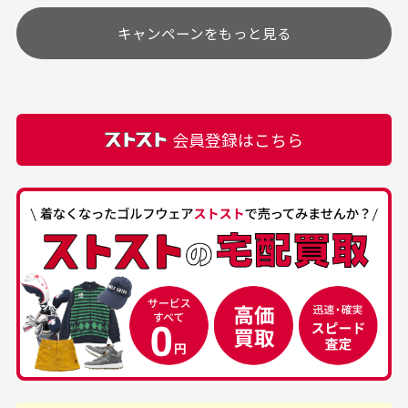
す
土.日.祝日は定休日となっております。
高価なブルゾンがお安く
美品です。いつも素敵な
キャンペーンをもっと見る
その他の休日につきましてはサイト上にて告知させて
付属品について
購入できました。状態も
商品をありがとうござい
頂きます。
付属品の記載につきましては、弊社に入荷した時点
最高でした。
ます。
での付属品を記載させて頂いております。直営店や
正規代理店にて購入された際と異なる場合や欠品が
カートの有効時間はありますか？
会員登録はこちら
ある場合もございます。
商品をカートに入れられてから120分操作がない場合
は自動的にカート内の商品が削除されますのでご注意
下さい。
経年劣化について
お気に入り機能をご利用下さい。
当店では商品の管理には細心の注意を払っておりま
30代男性
50代男性
すが、経年により素材の劣化やパーツの強度低下が
生じている場合がございます。
中古ゴルフウェアの
安心して中古ウェア
品揃えがすごい
を買えるお店です
銀行振込（前払い）
専門店というだけあっ
早い対応でした。 中古