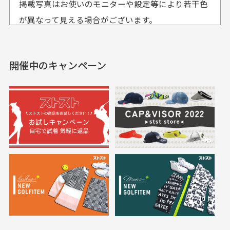
掲載写真はお使いのモニターや設定等により若干色
も使えて、お得に購
おります
それ以降のご注文につきましては翌営業日の発送とさ
入出来ました
が異なって見える場合がございます。
セールかつポイントも使
欲しかったスカートが購
せて頂いております。
えて、お得に購入出来ま
入できました。状態も良
した。状態も非常に良く
く満足しております。
開催中のキャンペーン
送料はいくらかかりますか？
満足です。
実寸サイズについて
一点一点手作業で計測しておりますので、若干の誤
何点ご購入頂いた場合も全国一律で800円とさせて頂
差が生じる場合がございます。
いております。(1配送先につき)
また5,000円(税込)以上お買い物をして頂けた場合は送
料無料となります。
※必ず１つのショッピングカートに複数商品を入れて
においについて
ご注文下さいませ。
ユーズド商品の特性故、メンテンスを行っておりま
30代女性
30代女性
すが、におい（煙草、香水、お香、古着特有の香
り、柔軟剤等)が付着している場合がございます。
定休日はありますか？
高価なブルゾンがお
いつも素敵な商品を
安く購入できました
ありがとうございま