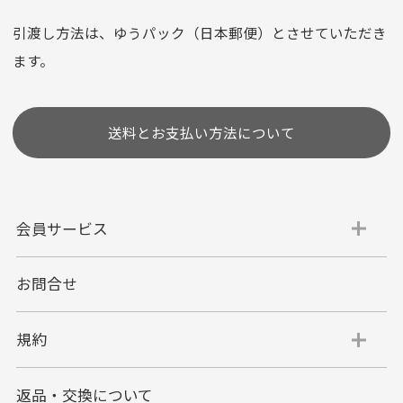
※お使いのくクレジットカードによってはお支払い回数をお
選びいただけない場合がございます。
引渡し方法は、ゆうパック（日本郵便）とさせていただき
(1,2,3,5,6,10,12,15,18,20,24,リボ払い)
ます。
［ 支払い可能クレジットカード］
送料とお支払い方法について
会員サービス
お問合せ
代金引換
代引手数料一律400円
規約
平日朝9:00mまでのご注文で当日発送
商品お届け時に配達員へご精算をお願い致しま
返品・交換について
す。