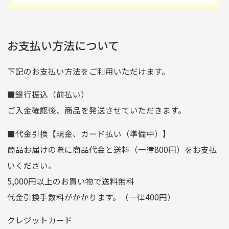
いるので新作チェックす
れあり」と記載ありまし
の場合
ご注文頂いてから7日以内をお振込み期限とさせ
るのが楽しみです。
たが、 どこ？というぐ
ていただきます。
※申し訳ございませんがイメージが異なる、色身が違うなど、
お客様都合による返品・交換はできませんのでご了承下さい。
らい目立つことなく綺麗
※お振込み期限が過ぎた場合は自動的にキャンセル扱いとな
お支払い方法について
りますのでご了承くださいませ。
な商品でお安く購入でき
て満足です! フリマア
三菱UFJ銀行
下記のお支払い方法をご利用いただけます。
[…]
支店名
和歌山支店
■銀行振込（前払い）
口座種別
普通
ご入金確認後、商品を発送させていただきます。
口座番号
0255557
■代金引換【現金、カード払い（準備中）】
口座名義
株式会社一条
商品お届けの際に商品代金と送料（一律800円）をお支払
ゆうちょ銀行
いください。
ゆうちょ間
5,000円以上のお買い物で送料無料
記号
14710
代金引換手数料がかかります。（一律400円）
番号
7762261
クレジットカード
他銀行から