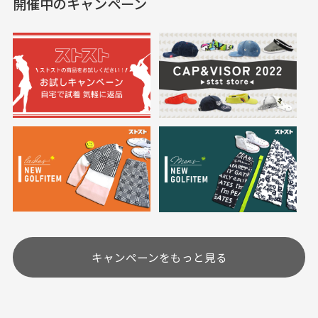
開催中のキャンペーン
送料はいくらかかりますか？
満足です。
実寸サイズについて
一点一点手作業で計測しておりますので、若干の誤
何点ご購入頂いた場合も全国一律で800円とさせて頂
差が生じる場合がございます。
いております。(1配送先につき)
また5,000円(税込)以上お買い物をして頂けた場合は送
料無料となります。
※必ず１つのショッピングカートに複数商品を入れて
においについて
ご注文下さいませ。
ユーズド商品の特性故、メンテンスを行っておりま
30代女性
30代女性
すが、におい（煙草、香水、お香、古着特有の香
り、柔軟剤等)が付着している場合がございます。
定休日はありますか？
高価なブルゾンがお
いつも素敵な商品を
安く購入できました
ありがとうございま
す
土.日.祝日は定休日となっております。
高価なブルゾンがお安く
美品です。いつも素敵な
キャンペーンをもっと見る
その他の休日につきましてはサイト上にて告知させて
付属品について
購入できました。状態も
商品をありがとうござい
頂きます。
付属品の記載につきましては、弊社に入荷した時点
最高でした。
ます。
での付属品を記載させて頂いております。直営店や