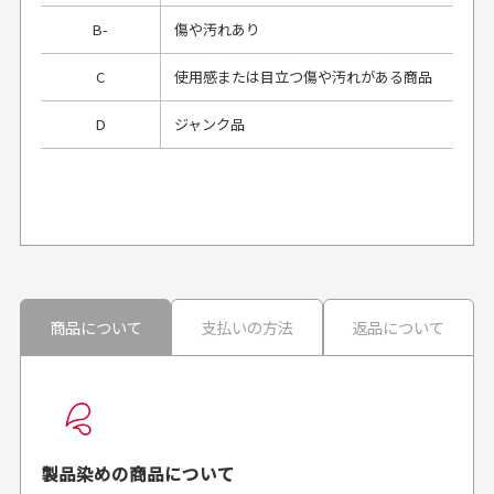
B-
傷や汚れあり
C
使用感または目立つ傷や汚れがある商品
D
ジャンク品
プレゼント用にラッピングはしてもらえます
か？
申し訳ございませんが商品のラッピングは承っており
ません。
30代男性
30代男性
商品について
支払いの方法
返品について
配送日時の指定は可能ですか？
想像よりもキレイで
画像より商品は綺麗
良かった！
だったと思いました
お届け希望日時をご指定頂けます。
早く送っていただきあり
ポイントもすぐ使えて、
ご注文時にご指定下さい。
製品染めの商品について
がとうございます。丁寧
お安く購入することが出