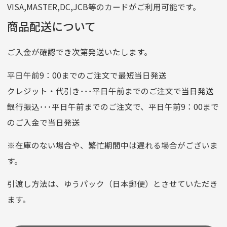
VISA,MASTER,DC,JCB等のカードがご利用可能です。
店名
四七八（読みヨンナナハチ）
商品配送について
店番
478
ご入金が確認でき次第発送いたします。
預金種目
普通預金
口座番号
0776226
平日午前9：00までのご注文で最短当日発送
口座名義
株式会社一条
クレジット・代引き･･･平日午前までのご注文で当日発送
銀行振込･･･平日午前までのご注文で、平日午前9：00まで
のご入金で当日発送
クレジットカード
平日朝9:00までのご注文で当日発送
※在庫のない場合や、繁忙期間中は遅れる場合がございま
お支払い回数はお選び頂けます。
す。
※お使いのくクレジットカードによってはお支払い回数をお
選びいただけない場合がございます。
引渡し方法は、ゆうパック（日本郵便）とさせていただき
(1,2,3,5,6,10,12,15,18,20,24,リボ払い)
ます。
［ 支払い可能クレジットカード］