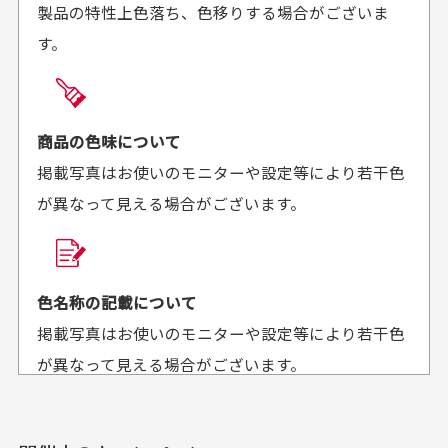
製品の特性上色落ち、色移りする場合がございま
に梱包されていて、商品
来ました。またお願いし
す。
の状態も良好でした。気
ます、ありがとうござい
買った商品を直接取りに行きたいのですが
に入りました。また機会
ました。
があればよろしくお願い
商品の受け渡しは、ゆうパックでの配送のみとさせて
します！
頂いております。
商品の色味について
掲載写真はお使いのモニターや設定等により若干色
が異なって見える場合がございます。
商品購入からどれくらいで発送してもらえます
か？
30代男性
30代女性
平日午前9時までのご注文で最短当日発送させて頂いて
色名称の記載について
セールかつポイント
状態も良く満足して
おります。
掲載写真はお使いのモニターや設定等により若干色
も使えて、お得に購
おります
それ以降のご注文につきましては翌営業日の発送とさ
入出来ました
が異なって見える場合がございます。
セールかつポイントも使
欲しかったスカートが購
せて頂いております。
えて、お得に購入出来ま
入できました。状態も良
した。状態も非常に良く
く満足しております。