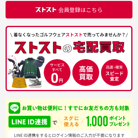
正規代理店にて購入された際と異なる場合や欠品が
カートの有効時間はありますか？
会員登録はこちら
ある場合もございます。
商品をカートに入れられてから120分操作がない場合
は自動的にカート内の商品が削除されますのでご注意
下さい。
経年劣化について
お気に入り機能をご利用下さい。
当店では商品の管理には細心の注意を払っておりま
30代男性
50代男性
すが、経年により素材の劣化やパーツの強度低下が
生じている場合がございます。
中古ゴルフウェアの
安心して中古ウェア
品揃えがすごい
を買えるお店です
銀行振込（前払い）
専門店というだけあっ
早い対応でした。 中古
入金確認後商品発送となります。
て、ここまでゴルフブラ
品ですが綺麗に梱包され
※土曜、日曜、祝日は入金確認及び発送業務は致しておりま
ンドの取り扱いがあるの
ており商品を大切にして
せん。
はすごい。 毎日たくさ
いる感が伝わってきまし
申し込まれた商品と届いた商品が異なっている場合
尚、お振込み手数料はお客様ご負担となります。入金確認後
商品発送となります。
んの商品がアップされて
た 「フロント部分に汚
商品説明に記載されていない汚れやダメージがある商品