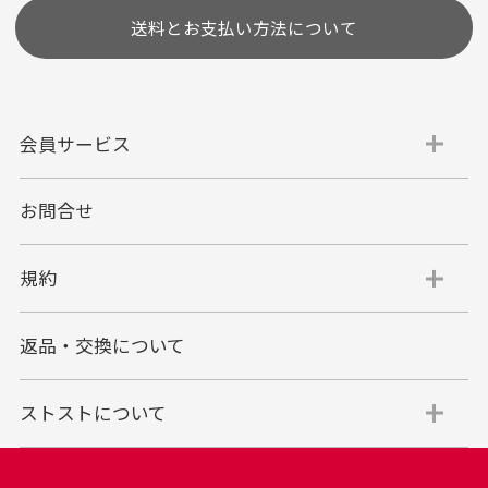
送料とお支払い方法について
会員サービス
お問合せ
代金引換
代引手数料一律400円
規約
平日朝9:00mまでのご注文で当日発送
商品お届け時に配達員へご精算をお願い致しま
返品・交換について
す。
代金引換でのお支払い方法は現金のみとなりま
す。
ストストについて
商品代金＋送料(全国一律800円)＋代引手数料(一
律400円)＝合計金額
※代金引換のご利用はお買い上げ金額の上限が30万円(税込)