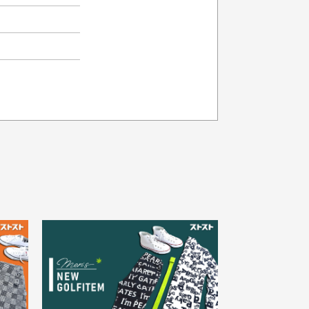
品の色味について
載写真はお使いのモニターや設定等
より若干色が異なって見える場合が
30代女性
ざいます。
さい。
え
状態も良く満足しておりま
た
す
欲しかったスカートが購入で
寸サイズについて