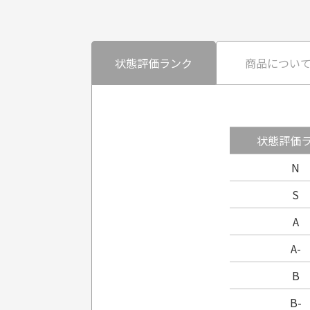
状態評価ランク
商品につい
状態評価
N
S
A
A-
B
B-