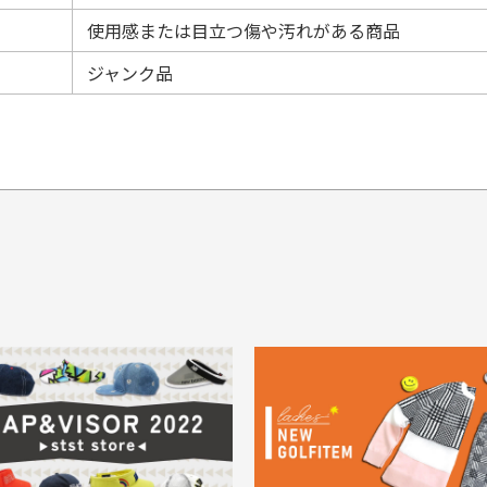
使用感または目立つ傷や汚れがある商品
ジャンク品
てもらえますか？
品について
商
ングは承っておりません。
色落ち、色移りする場合
掲
っている場合
務は致しておりません。
メージがある商品の場合
。
に
30代男性
30代男性
ります。入金確認後商品発送となります。
ご
身が違うなど、お客様都合による返品・交換はできませんのでご了承下
期限とさせていただきます。
像より商品は綺麗だった
セールかつポイントも使
ャンセル扱いとなりますのでご了承くださいませ。
思いました
て、お得に購入出来まし
菱UFJ銀行
イントもすぐ使えて、お安
セールかつポイントも使え
について
実