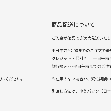
00円とさせて頂いております。(1配送先につき)
扱いがあるのはすごい。 毎
をして頂けた場合は送料無料となります。
たくさんの商品がアップさ
複数商品を入れてご注文下さいませ。
劣化について
条
ているので新作チェックす
商品配送について
では商品の管理には細心の注意を払っておりますが、経年によ
のが楽しみです。
ている場合がございます。
ご入金が確認でき次第発送いたし
平日午前9：00までのご注文で最
。
クレジット・代引き･･･平日午
上にて告知させて頂きます。
銀行振込･･･平日午前までのご注
お支払い回数をお選びいただけない場合がございます。
払いください。
※在庫のない場合や、繁忙期間中
？
引渡し方法は、ゆうパック（日本
0分操作がない場合は自動的にカート内の商品が削除されますの