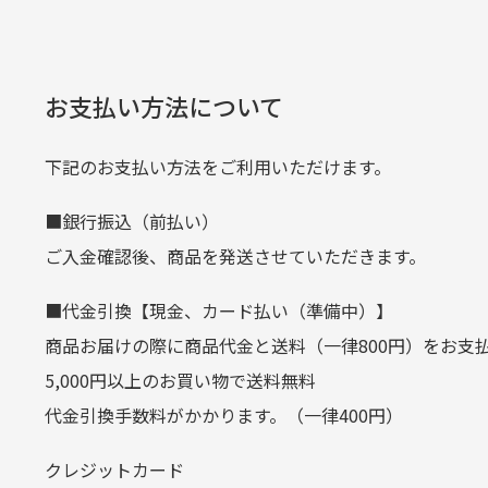
何点ご購入頂いた場合も全国一律で8
預金種目
普通預金
た。
また5,000円(税込)以上お買い物
口座番号
0776226
※必ず１つのショッピングカートに
経年
口座名義
株式会社一
お支払い方法について
当店
生じ
定休日はありますか？
下記のお支払い方法をご利用いただけます。
クレジットカード
■銀行振込（前払い）
土.日.祝日は定休日となっております
平日朝9:00までのご注文で当日発送
ご入金確認後、商品を発送させていただきます。
その他の休日につきましてはサイト
お支払い回数はお選び頂けます。
■代金引換【現金、カード払い（準備中）】
お使いのくクレジットカードによっては
商品お届けの際に商品代金と送料（一律800円）をお支
カートの有効時間はありますか
(1,2,3,5,6,10,12,15,18,20,24,リボ払い)
5,000円以上のお買い物で送料無料
［ 支払い可能クレジットカード］
代金引換手数料がかかります。（一律400円）
商品をカートに入れられてから12
クレジットカード
お気に入り機能をご利用下さい。