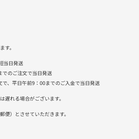
日
を大切にしている感が伝わっ
れ
てきました 「フロント部分に
る
汚れあり」と記載ありました
り素材の劣化やパーツの強度低下が
が、 どこ？というぐらい目立
つことなく綺麗な商品でお安
ます。
く購入できて満足です! フリマ
短当日発送
ア […]
前までのご注文で当日発送
文で、平日午前9：00までのご入金で当日発送
は遅れる場合がございます。
郵便）とさせていただきます。
でご注意下さい。