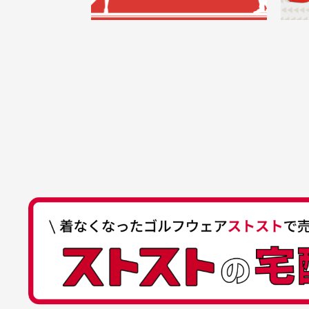
うございます。丁寧に梱包さ
支店名
和歌山支店
く
掲載写真はお
買った商品を直接取りに行きた
れていて、商品の状態も良好
た
口座種別
普通
により若干色
でした。気に入りました。ま
が
口座番号
0255557
ございます。
た機会があればよろしくお願
商品の受け渡しは、ゆうパックでの
口座名義
株式会社一
いします！
ゆ
商品購入からどれくらいで発送
ゆうちょ間
においについ
ユーズド商品
記号
14710
30代女性
平日午前9時までのご注文で最短当
行っておりま
それ以降のご注文につきましては翌
番号
7762261
水、お香、古
高価なブルゾンがお安く購
い
他銀行から
が付着してい
入できました
と
送料はいくらかかりますか？
店名
四七八（読
高価なブルゾンがお安く購入
美
店番
478
できました。状態も最高でし
を