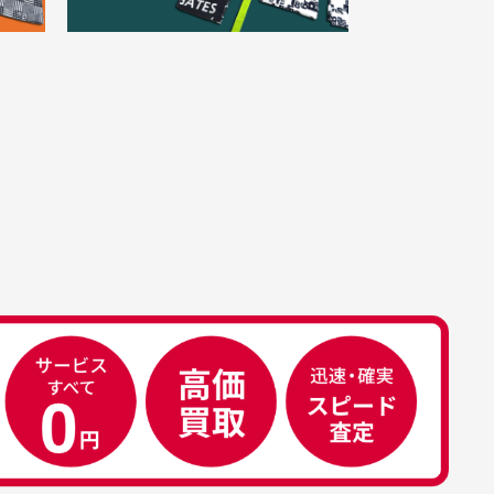
。
きました。状態も良く満足し
点一点手作業で計測しておりますの
。
ております。
、若干の誤差が生じる場合がござい
す。
属品について
属品の記載につきましては、弊社に
50代男性
荷した時点での付属品を記載させて
いております。直営店や正規代理店
え
安心して中古ウェアを買え
て購入された際と異なる場合や欠品
るお店です
ある場合もございます。
こ
早い対応でした。 中古品です
り
が綺麗に梱包されており商品