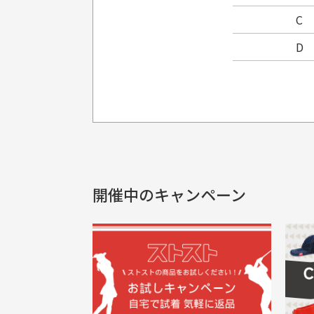
C
D
プレゼント用にラッピングはし
銀行振込（前払い）
製品染めの商
入金確認後商品発送となります。
申し訳ございませんが商品のラッピ
製品の特性上
申し込まれた商品と届いた商品が異な
土曜、日曜、祝日は入金確認及び発送業
商品説明に記載されていない汚れやダ
がございます
開催中のキャンペーン
30代男性
尚、お振込み手数料はお客様ご負担とな
配送日時の指定は可能ですか？
申し訳ございませんがイメージが異なる、色
ご注文頂いてから7日以内をお振込み
想像よりもキレイで良かっ
画
お振込み期限が過ぎた場合は自動的にキ
お届け希望日時をご指定頂けます。
た！
と
ご注文時にご指定下さい。
三
早く送っていただきありがと
ポ
色名称の記載