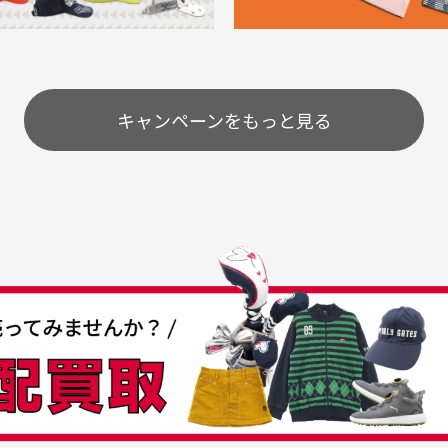
購入することが出来まし
て、お得に購入出来ました
使いのモニターや設定等
一
いのですが
。またお願いします、あり
状態も非常に良く満足です
が異なって見える場合が
で
とうございました。
ま
配送のみとさせて頂いております。
キャンペーンをもっと見る
条
うちょ銀行
してもらえますか？
て
付
の特性故、メンテンスを
付
30代女性
30代男性
日発送させて頂いております。
すが、におい（煙草、香
入
営業日の発送とさせて頂いております。
着特有の香り、柔軟剤等)
頂
つも素敵な商品をありが
中古ゴルフウェアの品揃
る場合がございます。
に
うございます
がすごい
み ヨンナナハチ）
が
品です。いつも素敵な商品
専門店というだけあって、
ありがとうございます。
こまでゴルフブランドの取