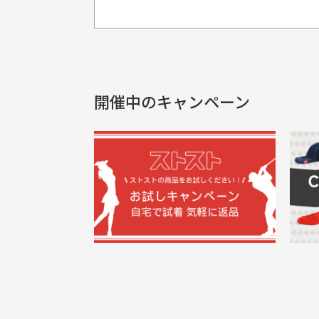
プレゼント用にラッピングはし
銀行振込（前払い）
製品染めの商
入金確認後商品発送となります。
申し訳ございませんが商品のラッピ
製品の特性上
申し込まれた商品と届いた商品が異な
土曜、日曜、祝日は入金確認及び発送業
商品説明に記載されていない汚れやダ
がございます
開催中のキャンペーン
30代男性
尚、お振込み手数料はお客様ご負担とな
配送日時の指定は可能ですか？
申し訳ございませんがイメージが異なる、色
ご注文頂いてから7日以内をお振込み
想像よりもキレイで良かっ
画
お振込み期限が過ぎた場合は自動的にキ
お届け希望日時をご指定頂けます。
た！
と
ご注文時にご指定下さい。
三
早く送っていただきありがと
ポ
色名称の記載
うございます。丁寧に梱包さ
支店名
和歌山支店
く
掲載写真はお
買った商品を直接取りに行きた
れていて、商品の状態も良好
た
口座種別
普通
により若干色
でした。気に入りました。ま
が
口座番号
0255557
ございます。
た機会があればよろしくお願
商品の受け渡しは、ゆうパックでの
口座名義
株式会社一