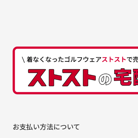
いします！
ゆ
商品購入からどれくらいで発送
ゆうちょ間
においについ
ユーズド商品
記号
14710
30代女性
平日午前9時までのご注文で最短当
行っておりま
それ以降のご注文につきましては翌
番号
7762261
水、お香、古
高価なブルゾンがお安く購
い
他銀行から
が付着してい
入できました
と
送料はいくらかかりますか？
店名
四七八（読
高価なブルゾンがお安く購入
美
店番
478
できました。状態も最高でし
を
何点ご購入頂いた場合も全国一律で8
預金種目
普通預金
た。
また5,000円(税込)以上お買い物
口座番号
0776226
※必ず１つのショッピングカートに
経年
口座名義
株式会社一
お支払い方法について
当店