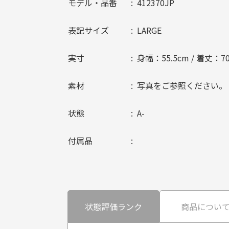
モデル・品番
412370JP
表記サイズ
LARGE
実寸
身幅：55.5cm / 着丈：7
素材
写真をご参照ください。
状態
A-
付属品
状態評価ランク
商品につい