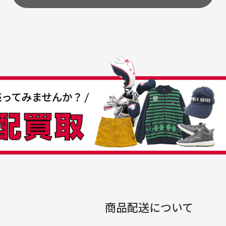
うちょ銀行
してもらえますか？
て
付
の特性故、メンテンスを
付
30代女性
30代男性
日発送させて頂いております。
すが、におい（煙草、香
入
営業日の発送とさせて頂いております。
着特有の香り、柔軟剤等)
頂
つも素敵な商品をありが
中古ゴルフウェアの品揃
る場合がございます。
に
うございます
がすごい
み ヨンナナハチ）
が
品です。いつも素敵な商品
専門店というだけあって、
ありがとうございます。
こまでゴルフブランドの取
00円とさせて頂いております。(1配送先につき)
扱いがあるのはすごい。 毎
をして頂けた場合は送料無料となります。
たくさんの商品がアップさ
複数商品を入れてご注文下さいませ。
劣化について
条
ているので新作チェックす
商品配送について
では商品の管理には細心の注意を払っておりますが、経年によ
のが楽しみです。