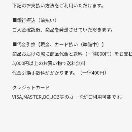
生じ
定休日はありますか？
下記のお支払い方法をご利用いただけます。
クレジットカード
■銀行振込（前払い）
土.日.祝日は定休日となっております
平日朝9:00までのご注文で当日発送
ご入金確認後、商品を発送させていただきます。
その他の休日につきましてはサイト
お支払い回数はお選び頂けます。
■代金引換【現金、カード払い（準備中）】
お使いのくクレジットカードによっては
商品お届けの際に商品代金と送料（一律800円）をお支
カートの有効時間はありますか
(1,2,3,5,6,10,12,15,18,20,24,リボ払い)
5,000円以上のお買い物で送料無料
［ 支払い可能クレジットカード］
代金引換手数料がかかります。（一律400円）
商品をカートに入れられてから12
クレジットカード
お気に入り機能をご利用下さい。
VISA,MASTER,DC,JCB等のカードがご利用可能です。
代金引換
代引手数料一律400円