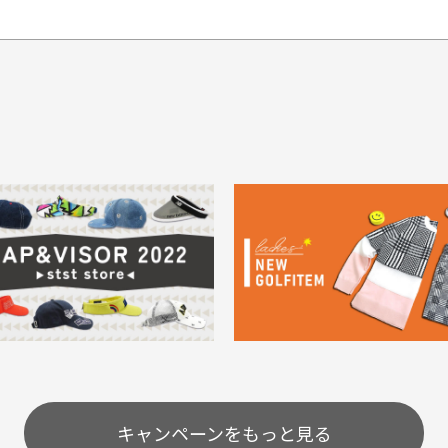
てもらえますか？
品について
商
ングは承っておりません。
色落ち、色移りする場合
掲
っている場合
務は致しておりません。
メージがある商品の場合
。
に
30代男性
30代男性
ります。入金確認後商品発送となります。
ご
身が違うなど、お客様都合による返品・交換はできませんのでご了承下
期限とさせていただきます。
像より商品は綺麗だった
セールかつポイントも使
ャンセル扱いとなりますのでご了承くださいませ。
思いました
て、お得に購入出来まし
菱UFJ銀行
イントもすぐ使えて、お安
セールかつポイントも使え
について
実
購入することが出来まし
て、お得に購入出来ました
使いのモニターや設定等
一
いのですが
。またお願いします、あり
状態も非常に良く満足です
が異なって見える場合が
で
とうございました。
ま
配送のみとさせて頂いております。
キャンペーンをもっと見る
条