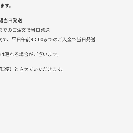
つことなく綺麗な商品でお安
ます。
く購入できて満足です! フリマ
短当日発送
ア […]
前までのご注文で当日発送
文で、平日午前9：00までのご入金で当日発送
は遅れる場合がございます。
郵便）とさせていただきます。
でご注意下さい。