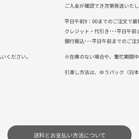
ている場合がございます。
ご入金が確認でき次第発送いたし
平日午前9：00までのご注文で最
。
クレジット・代引き･･･平日午
上にて告知させて頂きます。
銀行振込･･･平日午前までのご注
お支払い回数をお選びいただけない場合がございます。
払いください。
※在庫のない場合や、繁忙期間中
？
引渡し方法は、ゆうパック（日本
0分操作がない場合は自動的にカート内の商品が削除されますの
送料とお支払い方法について