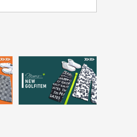
品の色味について
載写真はお使いのモニターや設定等
より若干色が異なって見える場合が
30代女性
ざいます。
さい。
え
状態も良く満足しておりま
た
す
欲しかったスカートが購入で
寸サイズについて
。
きました。状態も良く満足し
点一点手作業で計測しておりますの
。
ております。
、若干の誤差が生じる場合がござい
す。