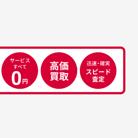
属品について
属品の記載につきましては、弊社に
50代男性
荷した時点での付属品を記載させて
いております。直営店や正規代理店
え
安心して中古ウェアを買え
て購入された際と異なる場合や欠品
るお店です
ある場合もございます。
こ
早い対応でした。 中古品です
り
が綺麗に梱包されており商品
日
を大切にしている感が伝わっ
れ
てきました 「フロント部分に
る
汚れあり」と記載ありました
り素材の劣化やパーツの強度低下が
が、 どこ？というぐらい目立