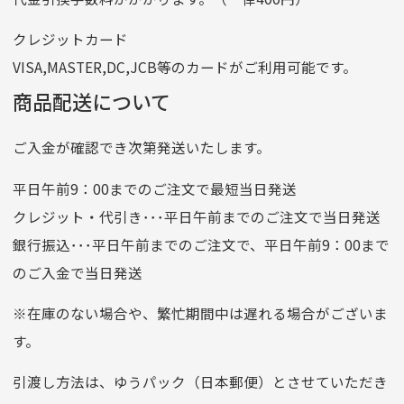
番号
7762261
クレジットカード
他銀行から
VISA,MASTER,DC,JCB等のカードがご利用可能です。
店名
四七八（読みヨンナナハチ）
商品配送について
店番
478
ご入金が確認でき次第発送いたします。
預金種目
普通預金
口座番号
0776226
平日午前9：00までのご注文で最短当日発送
口座名義
株式会社一条
クレジット・代引き･･･平日午前までのご注文で当日発送
銀行振込･･･平日午前までのご注文で、平日午前9：00まで
のご入金で当日発送
クレジットカード
平日朝9:00までのご注文で当日発送
※在庫のない場合や、繁忙期間中は遅れる場合がございま
お支払い回数はお選び頂けます。
す。
※お使いのくクレジットカードによってはお支払い回数をお
選びいただけない場合がございます。
引渡し方法は、ゆうパック（日本郵便）とさせていただき
(1,2,3,5,6,10,12,15,18,20,24,リボ払い)