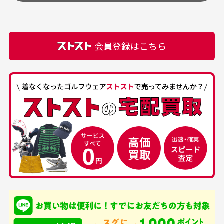
頂きます。
付属品の記載につきましては、弊社に入荷した時点
最高でした。
ます。
での付属品を記載させて頂いております。直営店や
正規代理店にて購入された際と異なる場合や欠品が
カートの有効時間はありますか？
会員登録はこちら
ある場合もございます。
商品をカートに入れられてから120分操作がない場合
は自動的にカート内の商品が削除されますのでご注意
下さい。
経年劣化について
お気に入り機能をご利用下さい。
当店では商品の管理には細心の注意を払っておりま
30代男性
50代男性
すが、経年により素材の劣化やパーツの強度低下が
生じている場合がございます。
中古ゴルフウェアの
安心して中古ウェア
品揃えがすごい
を買えるお店です
銀行振込（前払い）
専門店というだけあっ
早い対応でした。 中古
入金確認後商品発送となります。
て、ここまでゴルフブラ
品ですが綺麗に梱包され
※土曜、日曜、祝日は入金確認及び発送業務は致しておりま
ンドの取り扱いがあるの
ており商品を大切にして
せん。