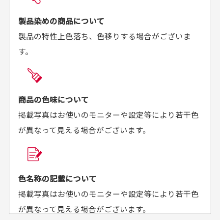
お届け希望日時をご指定頂けます。
早く送っていただきあり
ポイントもすぐ使えて、
ご注文時にご指定下さい。
製品染めの商品について
がとうございます。丁寧
お安く購入することが出
製品の特性上色落ち、色移りする場合がございま
に梱包されていて、商品
来ました。またお願いし
す。
の状態も良好でした。気
ます、ありがとうござい
買った商品を直接取りに行きたいのですが
に入りました。また機会
ました。
があればよろしくお願い
商品の受け渡しは、ゆうパックでの配送のみとさせて
します！
頂いております。
商品の色味について
掲載写真はお使いのモニターや設定等により若干色
が異なって見える場合がございます。
商品購入からどれくらいで発送してもらえます
か？
30代男性
30代女性
平日午前9時までのご注文で最短当日発送させて頂いて
色名称の記載について
セールかつポイント
状態も良く満足して
おります。
掲載写真はお使いのモニターや設定等により若干色
も使えて、お得に購
おります
それ以降のご注文につきましては翌営業日の発送とさ
入出来ました
が異なって見える場合がございます。
セールかつポイントも使
欲しかったスカートが購
せて頂いております。