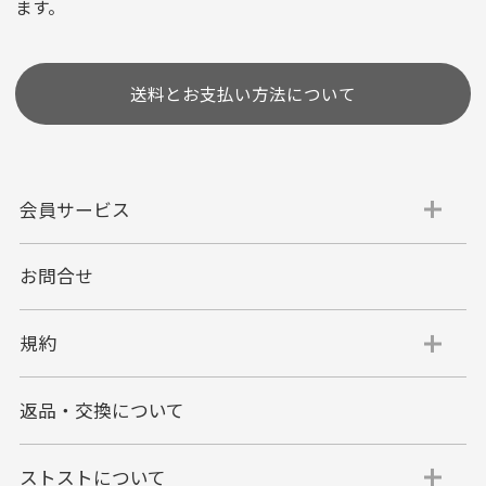
ます。
［ 支払い可能クレジットカード］
送料とお支払い方法について
会員サービス
お問合せ
代金引換
代引手数料一律400円
規約
平日朝9:00mまでのご注文で当日発送
商品お届け時に配達員へご精算をお願い致しま
返品・交換について
す。
代金引換でのお支払い方法は現金のみとなりま
す。
ストストについて