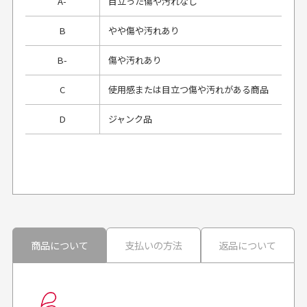
A-
目立った傷や汚れなし
B
やや傷や汚れあり
B-
傷や汚れあり
C
使用感または目立つ傷や汚れがある商品
D
ジャンク品
プレゼント用にラッピングはしてもらえます
か？
申し訳ございませんが商品のラッピングは承っており
ません。
30代男性
30代男性
商品について
支払いの方法
返品について
配送日時の指定は可能ですか？
想像よりもキレイで
画像より商品は綺麗
良かった！
だったと思いました