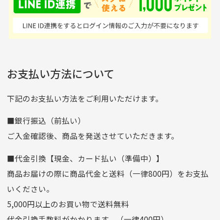
はすごい。 毎日たくさ
いる感が伝わってきまし
申し込まれた商品と届いた商品が異なっている場合
尚、お振込み手数料はお客様ご負担となります。入金確認後
商品発送となります。
んの商品がアップされて
た 「フロント部分に汚
商品説明に記載されていない汚れやダメージがある商品
いるので新作チェックす
れあり」と記載ありまし
の場合
ご注文頂いてから7日以内をお振込み期限とさせ
るのが楽しみです。
たが、 どこ？というぐ
ていただきます。
※申し訳ございませんがイメージが異なる、色身が違うなど、
お客様都合による返品・交換はできませんのでご了承下さい。
らい目立つことなく綺麗
※お振込み期限が過ぎた場合は自動的にキャンセル扱いとな
お支払い方法について
りますのでご了承くださいませ。
な商品でお安く購入でき
て満足です! フリマア
三菱UFJ銀行
下記のお支払い方法をご利用いただけます。
[…]
支店名
和歌山支店
■銀行振込（前払い）
口座種別
普通
ご入金確認後、商品を発送させていただきます。
口座番号
0255557
■代金引換【現金、カード払い（準備中）】
口座名義
株式会社一条
商品お届けの際に商品代金と送料（一律800円）をお支払
ゆうちょ銀行
いください。
ゆうちょ間
5,000円以上のお買い物で送料無料
記号
14710
代金引換手数料がかかります。（一律400円）