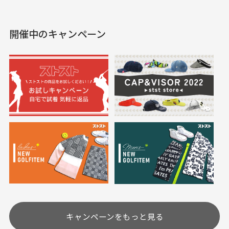
えて、お得に購入出来ま
入できました。状態も良
した。状態も非常に良く
く満足しております。
開催中のキャンペーン
送料はいくらかかりますか？
満足です。
実寸サイズについて
一点一点手作業で計測しておりますので、若干の誤
何点ご購入頂いた場合も全国一律で800円とさせて頂
差が生じる場合がございます。
いております。(1配送先につき)
また5,000円(税込)以上お買い物をして頂けた場合は送
料無料となります。
※必ず１つのショッピングカートに複数商品を入れて
においについて
ご注文下さいませ。
ユーズド商品の特性故、メンテンスを行っておりま
30代女性
30代女性
すが、におい（煙草、香水、お香、古着特有の香
り、柔軟剤等)が付着している場合がございます。
定休日はありますか？
高価なブルゾンがお
いつも素敵な商品を
安く購入できました
ありがとうございま
す
土.日.祝日は定休日となっております。
高価なブルゾンがお安く
美品です。いつも素敵な
キャンペーンをもっと見る
その他の休日につきましてはサイト上にて告知させて
付属品について
購入できました。状態も
商品をありがとうござい