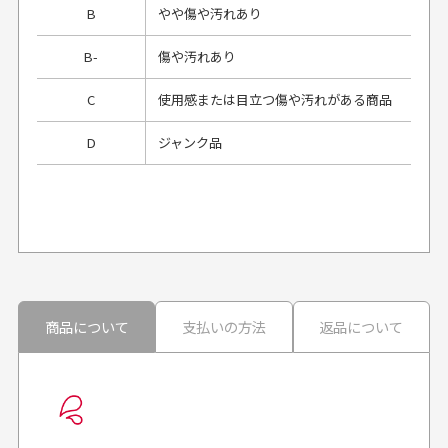
B
やや傷や汚れあり
B-
傷や汚れあり
C
使用感または目立つ傷や汚れがある商品
D
ジャンク品
プレゼント用にラッピングはしてもらえます
か？
申し訳ございませんが商品のラッピングは承っており
ません。
30代男性
30代男性
商品について
支払いの方法
返品について
配送日時の指定は可能ですか？
想像よりもキレイで
画像より商品は綺麗
良かった！
だったと思いました
お届け希望日時をご指定頂けます。
早く送っていただきあり
ポイントもすぐ使えて、