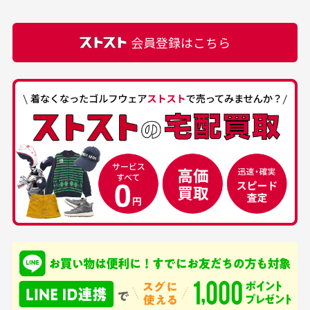
での付属品を記載させて頂いております。直営店や
正規代理店にて購入された際と異なる場合や欠品が
カートの有効時間はありますか？
会員登録はこちら
ある場合もございます。
商品をカートに入れられてから120分操作がない場合
は自動的にカート内の商品が削除されますのでご注意
下さい。
経年劣化について
お気に入り機能をご利用下さい。
当店では商品の管理には細心の注意を払っておりま
30代男性
50代男性
すが、経年により素材の劣化やパーツの強度低下が
生じている場合がございます。
中古ゴルフウェアの
安心して中古ウェア
品揃えがすごい
を買えるお店です
銀行振込（前払い）
専門店というだけあっ
早い対応でした。 中古
入金確認後商品発送となります。
て、ここまでゴルフブラ
品ですが綺麗に梱包され
※土曜、日曜、祝日は入金確認及び発送業務は致しておりま
ンドの取り扱いがあるの
ており商品を大切にして
せん。
はすごい。 毎日たくさ
いる感が伝わってきまし
申し込まれた商品と届いた商品が異なっている場合
尚、お振込み手数料はお客様ご負担となります。入金確認後