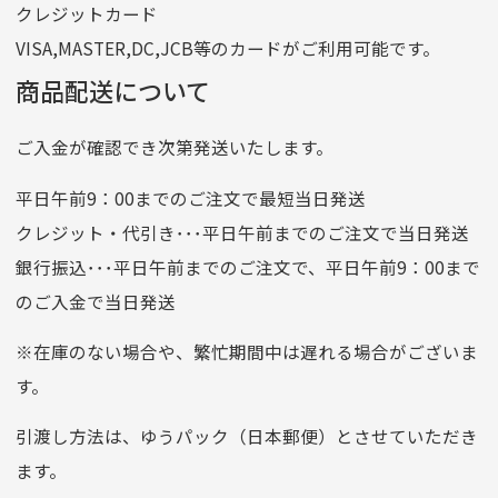
クレジットカード
他銀行から
VISA,MASTER,DC,JCB等のカードがご利用可能です。
店名
四七八（読みヨンナナハチ）
商品配送について
店番
478
ご入金が確認でき次第発送いたします。
預金種目
普通預金
口座番号
0776226
平日午前9：00までのご注文で最短当日発送
口座名義
株式会社一条
クレジット・代引き･･･平日午前までのご注文で当日発送
銀行振込･･･平日午前までのご注文で、平日午前9：00まで
のご入金で当日発送
クレジットカード
平日朝9:00までのご注文で当日発送
※在庫のない場合や、繁忙期間中は遅れる場合がございま
お支払い回数はお選び頂けます。
す。
※お使いのくクレジットカードによってはお支払い回数をお
選びいただけない場合がございます。
引渡し方法は、ゆうパック（日本郵便）とさせていただき
(1,2,3,5,6,10,12,15,18,20,24,リボ払い)
ます。
［ 支払い可能クレジットカード］