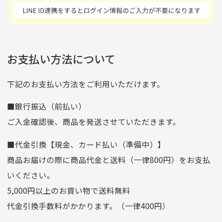
商品発送となります。
んの商品がアップされて
た 「フロント部分に汚
商品説明に記載されていない汚れやダメージがある商品
いるので新作チェックす
れあり」と記載ありまし
の場合
ご注文頂いてから7日以内をお振込み期限とさせ
るのが楽しみです。
たが、 どこ？というぐ
ていただきます。
※申し訳ございませんがイメージが異なる、色身が違うなど、
お客様都合による返品・交換はできませんのでご了承下さい。
らい目立つことなく綺麗
※お振込み期限が過ぎた場合は自動的にキャンセル扱いとな
お支払い方法について
りますのでご了承くださいませ。
な商品でお安く購入でき
て満足です! フリマア
三菱UFJ銀行
下記のお支払い方法をご利用いただけます。
[…]
支店名
和歌山支店
■銀行振込（前払い）
口座種別
普通
ご入金確認後、商品を発送させていただきます。
口座番号
0255557
■代金引換【現金、カード払い（準備中）】
口座名義
株式会社一条
商品お届けの際に商品代金と送料（一律800円）をお支払
ゆうちょ銀行
いください。
ゆうちょ間
5,000円以上のお買い物で送料無料
記号
14710
代金引換手数料がかかります。（一律400円）
番号
7762261