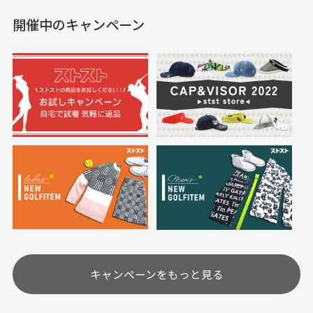
した。状態も非常に良く
く満足しております。
開催中のキャンペーン
送料はいくらかかりますか？
満足です。
実寸サイズについて
一点一点手作業で計測しておりますので、若干の誤
何点ご購入頂いた場合も全国一律で800円とさせて頂
差が生じる場合がございます。
いております。(1配送先につき)
また5,000円(税込)以上お買い物をして頂けた場合は送
料無料となります。
※必ず１つのショッピングカートに複数商品を入れて
においについて
ご注文下さいませ。
ユーズド商品の特性故、メンテンスを行っておりま
30代女性
30代女性
すが、におい（煙草、香水、お香、古着特有の香
り、柔軟剤等)が付着している場合がございます。
定休日はありますか？
高価なブルゾンがお
いつも素敵な商品を
安く購入できました
ありがとうございま
す
土.日.祝日は定休日となっております。
高価なブルゾンがお安く
美品です。いつも素敵な
キャンペーンをもっと見る
その他の休日につきましてはサイト上にて告知させて
付属品について
購入できました。状態も
商品をありがとうござい
頂きます。
付属品の記載につきましては、弊社に入荷した時点
最高でした。
ます。