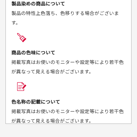
ご注文時にご指定下さい。
製品染めの商品について
がとうございます。丁寧
お安く購入することが出
製品の特性上色落ち、色移りする場合がございま
に梱包されていて、商品
来ました。またお願いし
す。
の状態も良好でした。気
ます、ありがとうござい
買った商品を直接取りに行きたいのですが
に入りました。また機会
ました。
があればよろしくお願い
商品の受け渡しは、ゆうパックでの配送のみとさせて
します！
頂いております。
商品の色味について
掲載写真はお使いのモニターや設定等により若干色
が異なって見える場合がございます。
商品購入からどれくらいで発送してもらえます
か？
30代男性
30代女性
平日午前9時までのご注文で最短当日発送させて頂いて
色名称の記載について
セールかつポイント
状態も良く満足して
おります。
掲載写真はお使いのモニターや設定等により若干色
も使えて、お得に購
おります
それ以降のご注文につきましては翌営業日の発送とさ
入出来ました
が異なって見える場合がございます。
セールかつポイントも使
欲しかったスカートが購
せて頂いております。
えて、お得に購入出来ま
入できました。状態も良