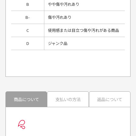
B
やや傷や汚れあり
B-
傷や汚れあり
C
使用感または目立つ傷や汚れがある商品
D
ジャンク品
プレゼント用にラッピングはしてもらえます
か？
申し訳ございませんが商品のラッピングは承っており
ません。
30代男性
30代男性
商品について
支払いの方法
返品について
配送日時の指定は可能ですか？
想像よりもキレイで
画像より商品は綺麗
良かった！
だったと思いました
お届け希望日時をご指定頂けます。
早く送っていただきあり
ポイントもすぐ使えて、