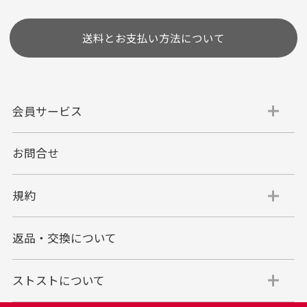
送料とお支払い方法について
会員サービス
お問合せ
代金引換
代引手数料一律400円
規約
平日朝9:00mまでのご注文で当日発送
商品お届け時に配達員へご精算をお願い致しま
返品・交換について
す。
代金引換でのお支払い方法は現金のみとなりま
す。
ストストについて
商品代金＋送料(全国一律800円)＋代引手数料(一
律400円)＝合計金額