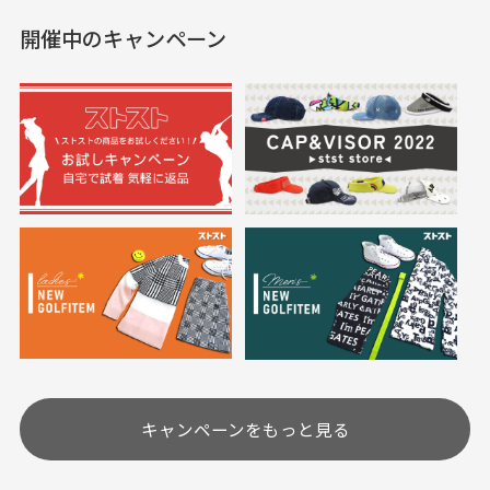
した。状態も非常に良く
く満足しております。
開催中のキャンペーン
送料はいくらかかりますか？
満足です。
実寸サイズについて
一点一点手作業で計測しておりますので、若干の誤
何点ご購入頂いた場合も全国一律で800円とさせて頂
差が生じる場合がございます。
いております。(1配送先につき)
また5,000円(税込)以上お買い物をして頂けた場合は送
料無料となります。
※必ず１つのショッピングカートに複数商品を入れて
においについて
ご注文下さいませ。
ユーズド商品の特性故、メンテンスを行っておりま
30代女性
30代女性
すが、におい（煙草、香水、お香、古着特有の香
り、柔軟剤等)が付着している場合がございます。
定休日はありますか？
高価なブルゾンがお
いつも素敵な商品を
安く購入できました
ありがとうございま
す
土.日.祝日は定休日となっております。
高価なブルゾンがお安く
美品です。いつも素敵な
キャンペーンをもっと見る
その他の休日につきましてはサイト上にて告知させて
付属品について
購入できました。状態も
商品をありがとうござい
頂きます。
付属品の記載につきましては、弊社に入荷した時点
最高でした。
ます。