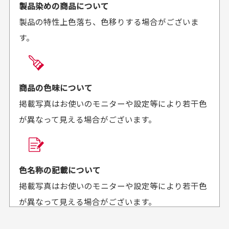
ご注文時にご指定下さい。
製品染めの商品について
がとうございます。丁寧
お安く購入することが出
製品の特性上色落ち、色移りする場合がございま
に梱包されていて、商品
来ました。またお願いし
す。
の状態も良好でした。気
ます、ありがとうござい
買った商品を直接取りに行きたいのですが
に入りました。また機会
ました。
があればよろしくお願い
商品の受け渡しは、ゆうパックでの配送のみとさせて
します！
頂いております。
商品の色味について
掲載写真はお使いのモニターや設定等により若干色
が異なって見える場合がございます。
商品購入からどれくらいで発送してもらえます
か？
30代男性
30代女性
平日午前9時までのご注文で最短当日発送させて頂いて
色名称の記載について
セールかつポイント
状態も良く満足して
おります。
掲載写真はお使いのモニターや設定等により若干色
も使えて、お得に購
おります
それ以降のご注文につきましては翌営業日の発送とさ
入出来ました
が異なって見える場合がございます。
セールかつポイントも使
欲しかったスカートが購
せて頂いております。
えて、お得に購入出来ま
入できました。状態も良