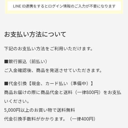
商品発送となります。
んの商品がアップされて
た 「フロント部分に汚
商品説明に記載されていない汚れやダメージがある商品
いるので新作チェックす
れあり」と記載ありまし
の場合
ご注文頂いてから7日以内をお振込み期限とさせ
るのが楽しみです。
たが、 どこ？というぐ
ていただきます。
※申し訳ございませんがイメージが異なる、色身が違うなど、
お客様都合による返品・交換はできませんのでご了承下さい。
らい目立つことなく綺麗
※お振込み期限が過ぎた場合は自動的にキャンセル扱いとな
お支払い方法について
りますのでご了承くださいませ。
な商品でお安く購入でき
て満足です! フリマア
三菱UFJ銀行
下記のお支払い方法をご利用いただけます。
[…]
支店名
和歌山支店
■銀行振込（前払い）
口座種別
普通
ご入金確認後、商品を発送させていただきます。
口座番号
0255557
■代金引換【現金、カード払い（準備中）】
口座名義
株式会社一条
商品お届けの際に商品代金と送料（一律800円）をお支払
ゆうちょ銀行
いください。
ゆうちょ間
5,000円以上のお買い物で送料無料
記号
14710
代金引換手数料がかかります。（一律400円）
番号
7762261