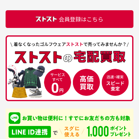
での付属品を記載させて頂いております。直営店や
正規代理店にて購入された際と異なる場合や欠品が
カートの有効時間はありますか？
会員登録はこちら
ある場合もございます。
商品をカートに入れられてから120分操作がない場合
は自動的にカート内の商品が削除されますのでご注意
下さい。
経年劣化について
お気に入り機能をご利用下さい。
当店では商品の管理には細心の注意を払っておりま
30代男性
50代男性
すが、経年により素材の劣化やパーツの強度低下が
生じている場合がございます。
中古ゴルフウェアの
安心して中古ウェア
品揃えがすごい
を買えるお店です
銀行振込（前払い）
専門店というだけあっ
早い対応でした。 中古
入金確認後商品発送となります。
て、ここまでゴルフブラ
品ですが綺麗に梱包され
※土曜、日曜、祝日は入金確認及び発送業務は致しておりま
ンドの取り扱いがあるの
ており商品を大切にして
せん。
はすごい。 毎日たくさ
いる感が伝わってきまし
申し込まれた商品と届いた商品が異なっている場合
尚、お振込み手数料はお客様ご負担となります。入金確認後