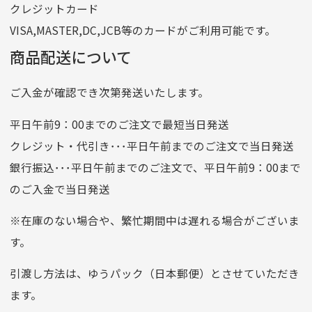
クレジットカード
他銀行から
VISA,MASTER,DC,JCB等のカードがご利用可能です。
店名
四七八（読みヨンナナハチ）
商品配送について
店番
478
ご入金が確認でき次第発送いたします。
預金種目
普通預金
口座番号
0776226
平日午前9：00までのご注文で最短当日発送
口座名義
株式会社一条
クレジット・代引き･･･平日午前までのご注文で当日発送
銀行振込･･･平日午前までのご注文で、平日午前9：00まで
のご入金で当日発送
クレジットカード
平日朝9:00までのご注文で当日発送
※在庫のない場合や、繁忙期間中は遅れる場合がございま
お支払い回数はお選び頂けます。
す。
※お使いのくクレジットカードによってはお支払い回数をお
選びいただけない場合がございます。
引渡し方法は、ゆうパック（日本郵便）とさせていただき
(1,2,3,5,6,10,12,15,18,20,24,リボ払い)
ます。
［ 支払い可能クレジットカード］