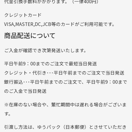
代金引換手数料がかかります。（一律400円）
番号
7762261
クレジットカード
他銀行から
VISA,MASTER,DC,JCB等のカードがご利用可能です。
店名
四七八（読みヨンナナハチ）
商品配送について
店番
478
ご入金が確認でき次第発送いたします。
預金種目
普通預金
口座番号
0776226
平日午前9：00までのご注文で最短当日発送
口座名義
株式会社一条
クレジット・代引き･･･平日午前までのご注文で当日発送
銀行振込･･･平日午前までのご注文で、平日午前9：00まで
のご入金で当日発送
クレジットカード
平日朝9:00までのご注文で当日発送
※在庫のない場合や、繁忙期間中は遅れる場合がございま
お支払い回数はお選び頂けます。
す。
※お使いのくクレジットカードによってはお支払い回数をお
選びいただけない場合がございます。
引渡し方法は、ゆうパック（日本郵便）とさせていただき
(1,2,3,5,6,10,12,15,18,20,24,リボ払い)