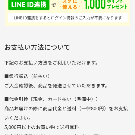
はすごい。 毎日たくさ
いる感が伝わってきまし
申し込まれた商品と届いた商品が異なっている場合
尚、お振込み手数料はお客様ご負担となります。入金確認後
商品発送となります。
んの商品がアップされて
た 「フロント部分に汚
商品説明に記載されていない汚れやダメージがある商品
いるので新作チェックす
れあり」と記載ありまし
の場合
ご注文頂いてから7日以内をお振込み期限とさせ
るのが楽しみです。
たが、 どこ？というぐ
ていただきます。
※申し訳ございませんがイメージが異なる、色身が違うなど、
お客様都合による返品・交換はできませんのでご了承下さい。
らい目立つことなく綺麗
※お振込み期限が過ぎた場合は自動的にキャンセル扱いとな
お支払い方法について
りますのでご了承くださいませ。
な商品でお安く購入でき
て満足です! フリマア
三菱UFJ銀行
下記のお支払い方法をご利用いただけます。
[…]
支店名
和歌山支店
■銀行振込（前払い）
口座種別
普通
ご入金確認後、商品を発送させていただきます。
口座番号
0255557
■代金引換【現金、カード払い（準備中）】
口座名義
株式会社一条
商品お届けの際に商品代金と送料（一律800円）をお支払
ゆうちょ銀行
いください。
ゆうちょ間
5,000円以上のお買い物で送料無料
記号
14710