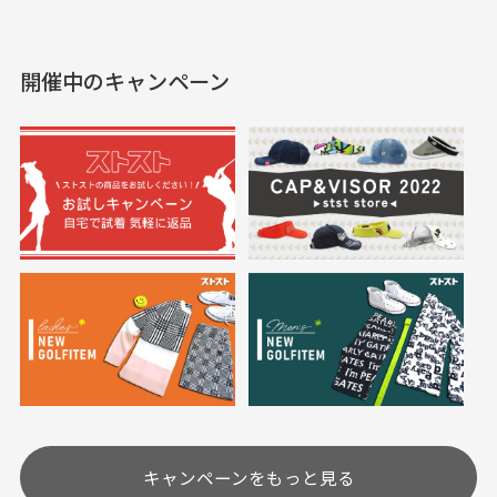
えて、お得に購入出来ま
入できました。状態も良
した。状態も非常に良く
く満足しております。
開催中のキャンペーン
送料はいくらかかりますか？
満足です。
実寸サイズについて
一点一点手作業で計測しておりますので、若干の誤
何点ご購入頂いた場合も全国一律で800円とさせて頂
差が生じる場合がございます。
いております。(1配送先につき)
また5,000円(税込)以上お買い物をして頂けた場合は送
料無料となります。
※必ず１つのショッピングカートに複数商品を入れて
においについて
ご注文下さいませ。
ユーズド商品の特性故、メンテンスを行っておりま
30代女性
30代女性
すが、におい（煙草、香水、お香、古着特有の香
り、柔軟剤等)が付着している場合がございます。
定休日はありますか？
高価なブルゾンがお
いつも素敵な商品を
安く購入できました
ありがとうございま
す
土.日.祝日は定休日となっております。
高価なブルゾンがお安く
美品です。いつも素敵な
キャンペーンをもっと見る
その他の休日につきましてはサイト上にて告知させて
付属品について
購入できました。状態も
商品をありがとうござい