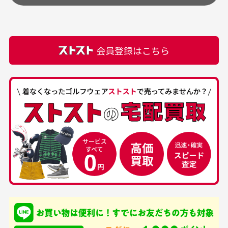
頂きます。
付属品の記載につきましては、弊社に入荷した時点
最高でした。
ます。
での付属品を記載させて頂いております。直営店や
正規代理店にて購入された際と異なる場合や欠品が
カートの有効時間はありますか？
会員登録はこちら
ある場合もございます。
商品をカートに入れられてから120分操作がない場合
は自動的にカート内の商品が削除されますのでご注意
下さい。
経年劣化について
お気に入り機能をご利用下さい。
当店では商品の管理には細心の注意を払っておりま
30代男性
50代男性
すが、経年により素材の劣化やパーツの強度低下が
生じている場合がございます。
中古ゴルフウェアの
安心して中古ウェア
品揃えがすごい
を買えるお店です
銀行振込（前払い）
専門店というだけあっ
早い対応でした。 中古
入金確認後商品発送となります。
て、ここまでゴルフブラ
品ですが綺麗に梱包され
※土曜、日曜、祝日は入金確認及び発送業務は致しておりま
ンドの取り扱いがあるの
ており商品を大切にして
せん。