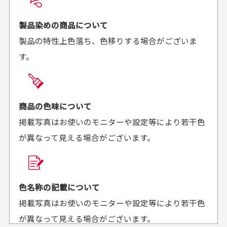
お届け希望日時をご指定頂けます。
早く送っていただきあり
ポイントもすぐ使えて、
ご注文時にご指定下さい。
製品染めの商品について
がとうございます。丁寧
お安く購入することが出
製品の特性上色落ち、色移りする場合がございま
に梱包されていて、商品
来ました。またお願いし
す。
の状態も良好でした。気
ます、ありがとうござい
買った商品を直接取りに行きたいのですが
に入りました。また機会
ました。
があればよろしくお願い
商品の受け渡しは、ゆうパックでの配送のみとさせて
します！
頂いております。
商品の色味について
掲載写真はお使いのモニターや設定等により若干色
が異なって見える場合がございます。
商品購入からどれくらいで発送してもらえます
か？
30代男性
30代女性
平日午前9時までのご注文で最短当日発送させて頂いて
色名称の記載について
セールかつポイント
状態も良く満足して
おります。
掲載写真はお使いのモニターや設定等により若干色
も使えて、お得に購
おります
それ以降のご注文につきましては翌営業日の発送とさ
入出来ました
が異なって見える場合がございます。
セールかつポイントも使
欲しかったスカートが購
せて頂いております。