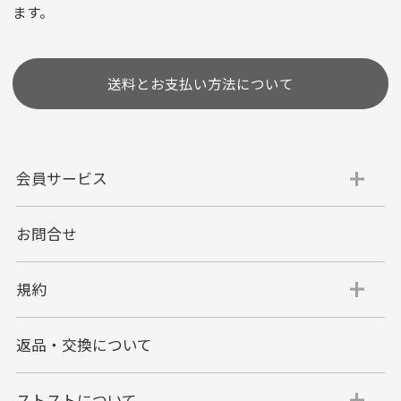
ます。
［ 支払い可能クレジットカード］
送料とお支払い方法について
会員サービス
お問合せ
代金引換
代引手数料一律400円
規約
平日朝9:00mまでのご注文で当日発送
商品お届け時に配達員へご精算をお願い致しま
返品・交換について
す。
代金引換でのお支払い方法は現金のみとなりま
す。
ストストについて