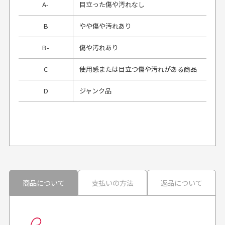
A-
目立った傷や汚れなし
B
やや傷や汚れあり
B-
傷や汚れあり
C
使用感または目立つ傷や汚れがある商品
D
ジャンク品
プレゼント用にラッピングはしてもらえます
か？
申し訳ございませんが商品のラッピングは承っており
ません。
30代男性
30代男性
商品について
支払いの方法
返品について
配送日時の指定は可能ですか？
想像よりもキレイで
画像より商品は綺麗
良かった！
だったと思いました