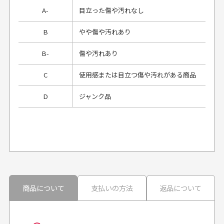
A-
目立った傷や汚れなし
B
やや傷や汚れあり
B-
傷や汚れあり
C
使用感または目立つ傷や汚れがある商品
D
ジャンク品
プレゼント用にラッピングはしてもらえます
か？
申し訳ございませんが商品のラッピングは承っており
ません。
30代男性
30代男性
商品について
支払いの方法
返品について
配送日時の指定は可能ですか？
想像よりもキレイで
画像より商品は綺麗