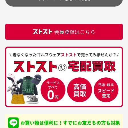
購入できました。状態も
商品をありがとうござい
頂きます。
付属品の記載につきましては、弊社に入荷した時点
最高でした。
ます。
での付属品を記載させて頂いております。直営店や
正規代理店にて購入された際と異なる場合や欠品が
カートの有効時間はありますか？
会員登録はこちら
ある場合もございます。
商品をカートに入れられてから120分操作がない場合
は自動的にカート内の商品が削除されますのでご注意
下さい。
経年劣化について
お気に入り機能をご利用下さい。
当店では商品の管理には細心の注意を払っておりま
30代男性
50代男性
すが、経年により素材の劣化やパーツの強度低下が
生じている場合がございます。
中古ゴルフウェアの
安心して中古ウェア
品揃えがすごい
を買えるお店です
銀行振込（前払い）
専門店というだけあっ
早い対応でした。 中古
入金確認後商品発送となります。
て、ここまでゴルフブラ
品ですが綺麗に梱包され
※土曜、日曜、祝日は入金確認及び発送業務は致しておりま
ンドの取り扱いがあるの
ており商品を大切にして