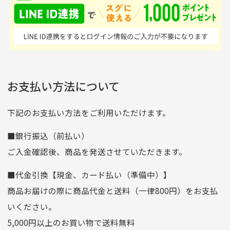
せん。
はすごい。 毎日たくさ
いる感が伝わってきまし
申し込まれた商品と届いた商品が異なっている場合
尚、お振込み手数料はお客様ご負担となります。入金確認後
商品発送となります。
んの商品がアップされて
た 「フロント部分に汚
商品説明に記載されていない汚れやダメージがある商品
いるので新作チェックす
れあり」と記載ありまし
の場合
ご注文頂いてから7日以内をお振込み期限とさせ
るのが楽しみです。
たが、 どこ？というぐ
ていただきます。
※申し訳ございませんがイメージが異なる、色身が違うなど、
お客様都合による返品・交換はできませんのでご了承下さい。
らい目立つことなく綺麗
※お振込み期限が過ぎた場合は自動的にキャンセル扱いとな
お支払い方法について
りますのでご了承くださいませ。
な商品でお安く購入でき
て満足です! フリマア
三菱UFJ銀行
下記のお支払い方法をご利用いただけます。
[…]
支店名
和歌山支店
■銀行振込（前払い）
口座種別
普通
ご入金確認後、商品を発送させていただきます。
口座番号
0255557
■代金引換【現金、カード払い（準備中）】
口座名義
株式会社一条
商品お届けの際に商品代金と送料（一律800円）をお支払
ゆうちょ銀行
いください。
ゆうちょ間
5,000円以上のお買い物で送料無料
記号
14710