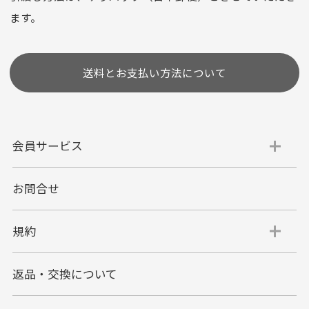
(1,2,3,5,6,10,12,15,18,20,24,リボ払い)
ます。
［ 支払い可能クレジットカード］
送料とお支払い方法について
会員サービス
お問合せ
代金引換
代引手数料一律400円
規約
平日朝9:00mまでのご注文で当日発送
商品お届け時に配達員へご精算をお願い致しま
返品・交換について
す。
代金引換でのお支払い方法は現金のみとなりま