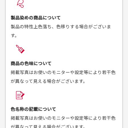
良かった！
だったと思いました
お届け希望日時をご指定頂けます。
早く送っていただきあり
ポイントもすぐ使えて、
ご注文時にご指定下さい。
製品染めの商品について
がとうございます。丁寧
お安く購入することが出
製品の特性上色落ち、色移りする場合がございま
に梱包されていて、商品
来ました。またお願いし
す。
の状態も良好でした。気
ます、ありがとうござい
買った商品を直接取りに行きたいのですが
に入りました。また機会
ました。
があればよろしくお願い
商品の受け渡しは、ゆうパックでの配送のみとさせて
します！
頂いております。
商品の色味について
掲載写真はお使いのモニターや設定等により若干色
が異なって見える場合がございます。
商品購入からどれくらいで発送してもらえます
か？
30代男性
30代女性
平日午前9時までのご注文で最短当日発送させて頂いて
色名称の記載について
セールかつポイント
状態も良く満足して
おります。
掲載写真はお使いのモニターや設定等により若干色
も使えて、お得に購
おります
それ以降のご注文につきましては翌営業日の発送とさ
入出来ました
が異なって見える場合がございます。