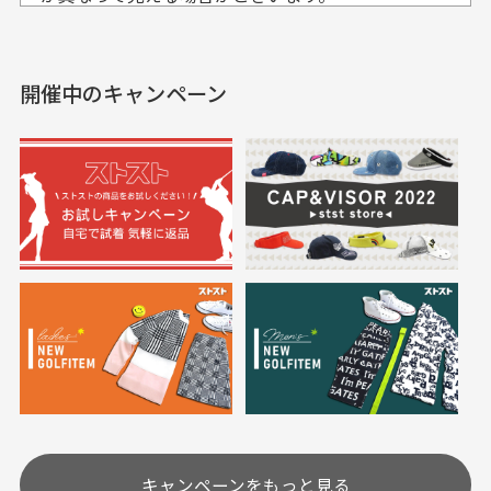
セールかつポイントも使
欲しかったスカートが購
せて頂いております。
えて、お得に購入出来ま
入できました。状態も良
した。状態も非常に良く
く満足しております。
開催中のキャンペーン
送料はいくらかかりますか？
満足です。
実寸サイズについて
一点一点手作業で計測しておりますので、若干の誤
何点ご購入頂いた場合も全国一律で800円とさせて頂
差が生じる場合がございます。
いております。(1配送先につき)
また5,000円(税込)以上お買い物をして頂けた場合は送
料無料となります。
※必ず１つのショッピングカートに複数商品を入れて
においについて
ご注文下さいませ。
ユーズド商品の特性故、メンテンスを行っておりま
30代女性
30代女性
すが、におい（煙草、香水、お香、古着特有の香
り、柔軟剤等)が付着している場合がございます。
定休日はありますか？
高価なブルゾンがお
いつも素敵な商品を
安く購入できました
ありがとうございま
す
土.日.祝日は定休日となっております。
高価なブルゾンがお安く
美品です。いつも素敵な
キャンペーンをもっと見る
その他の休日につきましてはサイト上にて告知させて
付属品について