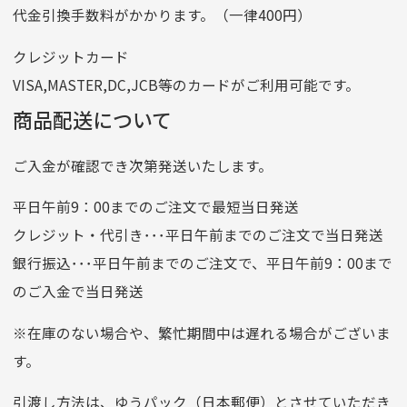
代金引換手数料がかかります。（一律400円）
番号
7762261
クレジットカード
他銀行から
VISA,MASTER,DC,JCB等のカードがご利用可能です。
店名
四七八（読みヨンナナハチ）
商品配送について
店番
478
ご入金が確認でき次第発送いたします。
預金種目
普通預金
口座番号
0776226
平日午前9：00までのご注文で最短当日発送
口座名義
株式会社一条
クレジット・代引き･･･平日午前までのご注文で当日発送
銀行振込･･･平日午前までのご注文で、平日午前9：00まで
のご入金で当日発送
クレジットカード
平日朝9:00までのご注文で当日発送
※在庫のない場合や、繁忙期間中は遅れる場合がございま
お支払い回数はお選び頂けます。
す。
※お使いのくクレジットカードによってはお支払い回数をお
選びいただけない場合がございます。
引渡し方法は、ゆうパック（日本郵便）とさせていただき