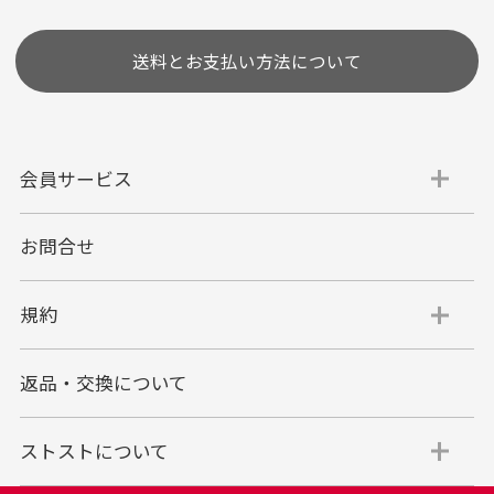
送料とお支払い方法について
会員サービス
お問合せ
代金引換
代引手数料一律400円
規約
平日朝9:00mまでのご注文で当日発送
商品お届け時に配達員へご精算をお願い致しま
返品・交換について
す。
代金引換でのお支払い方法は現金のみとなりま
す。
ストストについて
商品代金＋送料(全国一律800円)＋代引手数料(一
律400円)＝合計金額