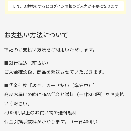
商品発送となります。
んの商品がアップされて
た 「フロント部分に汚
商品説明に記載されていない汚れやダメージがある商品
いるので新作チェックす
れあり」と記載ありまし
の場合
ご注文頂いてから7日以内をお振込み期限とさせ
るのが楽しみです。
たが、 どこ？というぐ
ていただきます。
※申し訳ございませんがイメージが異なる、色身が違うなど、
お客様都合による返品・交換はできませんのでご了承下さい。
らい目立つことなく綺麗
※お振込み期限が過ぎた場合は自動的にキャンセル扱いとな
お支払い方法について
りますのでご了承くださいませ。
な商品でお安く購入でき
て満足です! フリマア
三菱UFJ銀行
下記のお支払い方法をご利用いただけます。
[…]
支店名
和歌山支店
■銀行振込（前払い）
口座種別
普通
ご入金確認後、商品を発送させていただきます。
口座番号
0255557
■代金引換【現金、カード払い（準備中）】
口座名義
株式会社一条
商品お届けの際に商品代金と送料（一律800円）をお支払
ゆうちょ銀行
いください。
ゆうちょ間
5,000円以上のお買い物で送料無料
記号
14710
代金引換手数料がかかります。（一律400円）
番号
7762261