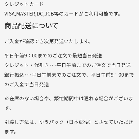
クレジットカード
他銀行から
VISA,MASTER,DC,JCB等のカードがご利用可能です。
店名
四七八（読みヨンナナハチ）
商品配送について
店番
478
ご入金が確認でき次第発送いたします。
預金種目
普通預金
口座番号
0776226
平日午前9：00までのご注文で最短当日発送
口座名義
株式会社一条
クレジット・代引き･･･平日午前までのご注文で当日発送
銀行振込･･･平日午前までのご注文で、平日午前9：00まで
のご入金で当日発送
クレジットカード
平日朝9:00までのご注文で当日発送
※在庫のない場合や、繁忙期間中は遅れる場合がございま
お支払い回数はお選び頂けます。
す。
※お使いのくクレジットカードによってはお支払い回数をお
選びいただけない場合がございます。
引渡し方法は、ゆうパック（日本郵便）とさせていただき
(1,2,3,5,6,10,12,15,18,20,24,リボ払い)
ます。
［ 支払い可能クレジットカード］