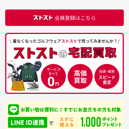
での付属品を記載させて頂いております。直営店や
正規代理店にて購入された際と異なる場合や欠品が
カートの有効時間はありますか？
会員登録はこちら
ある場合もございます。
商品をカートに入れられてから120分操作がない場合
は自動的にカート内の商品が削除されますのでご注意
下さい。
経年劣化について
お気に入り機能をご利用下さい。
当店では商品の管理には細心の注意を払っておりま
30代男性
50代男性
すが、経年により素材の劣化やパーツの強度低下が
生じている場合がございます。
中古ゴルフウェアの
安心して中古ウェア
品揃えがすごい
を買えるお店です
銀行振込（前払い）
専門店というだけあっ
早い対応でした。 中古
入金確認後商品発送となります。
て、ここまでゴルフブラ
品ですが綺麗に梱包され
※土曜、日曜、祝日は入金確認及び発送業務は致しておりま
ンドの取り扱いがあるの
ており商品を大切にして
せん。
はすごい。 毎日たくさ
いる感が伝わってきまし
申し込まれた商品と届いた商品が異なっている場合
尚、お振込み手数料はお客様ご負担となります。入金確認後