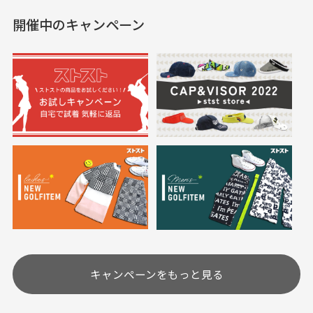
した。状態も非常に良く
く満足しております。
開催中のキャンペーン
送料はいくらかかりますか？
満足です。
実寸サイズについて
一点一点手作業で計測しておりますので、若干の誤
何点ご購入頂いた場合も全国一律で800円とさせて頂
差が生じる場合がございます。
いております。(1配送先につき)
また5,000円(税込)以上お買い物をして頂けた場合は送
料無料となります。
※必ず１つのショッピングカートに複数商品を入れて
においについて
ご注文下さいませ。
ユーズド商品の特性故、メンテンスを行っておりま
30代女性
30代女性
すが、におい（煙草、香水、お香、古着特有の香
り、柔軟剤等)が付着している場合がございます。
定休日はありますか？
高価なブルゾンがお
いつも素敵な商品を
安く購入できました
ありがとうございま
す
土.日.祝日は定休日となっております。
高価なブルゾンがお安く
美品です。いつも素敵な
キャンペーンをもっと見る
その他の休日につきましてはサイト上にて告知させて
付属品について
購入できました。状態も
商品をありがとうござい
頂きます。
付属品の記載につきましては、弊社に入荷した時点
最高でした。
ます。