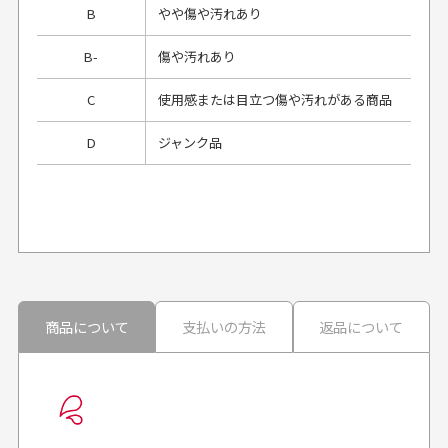
B
やや傷や汚れあり
B-
傷や汚れあり
C
使用感または目立つ傷や汚れがある商品
D
ジャンク品
プレゼント用にラッピングはしてもらえます
か？
申し訳ございませんが商品のラッピングは承っており
ません。
30代男性
30代男性
商品について
支払いの方法
返品について
配送日時の指定は可能ですか？
想像よりもキレイで
画像より商品は綺麗
良かった！
だったと思いました
お届け希望日時をご指定頂けます。
早く送っていただきあり
ポイントもすぐ使えて、