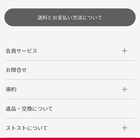
送料とお支払い方法について
会員サービス
お問合せ
代金引換
代引手数料一律400円
規約
平日朝9:00mまでのご注文で当日発送
商品お届け時に配達員へご精算をお願い致しま
返品・交換について
す。
代金引換でのお支払い方法は現金のみとなりま
す。
ストストについて
商品代金＋送料(全国一律800円)＋代引手数料(一
律400円)＝合計金額