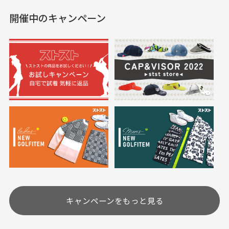
した。状態も非常に良く
く満足しております。
開催中のキャンペーン
送料はいくらかかりますか？
満足です。
実寸サイズについて
一点一点手作業で計測しておりますので、若干の誤
何点ご購入頂いた場合も全国一律で800円とさせて頂
差が生じる場合がございます。
いております。(1配送先につき)
また5,000円(税込)以上お買い物をして頂けた場合は送
料無料となります。
※必ず１つのショッピングカートに複数商品を入れて
においについて
ご注文下さいませ。
ユーズド商品の特性故、メンテンスを行っておりま
30代女性
30代女性
すが、におい（煙草、香水、お香、古着特有の香
り、柔軟剤等)が付着している場合がございます。
定休日はありますか？
高価なブルゾンがお
いつも素敵な商品を
安く購入できました
ありがとうございま
す
土.日.祝日は定休日となっております。
高価なブルゾンがお安く
美品です。いつも素敵な
キャンペーンをもっと見る
その他の休日につきましてはサイト上にて告知させて
付属品について
購入できました。状態も
商品をありがとうござい
頂きます。
付属品の記載につきましては、弊社に入荷した時点
最高でした。
ます。