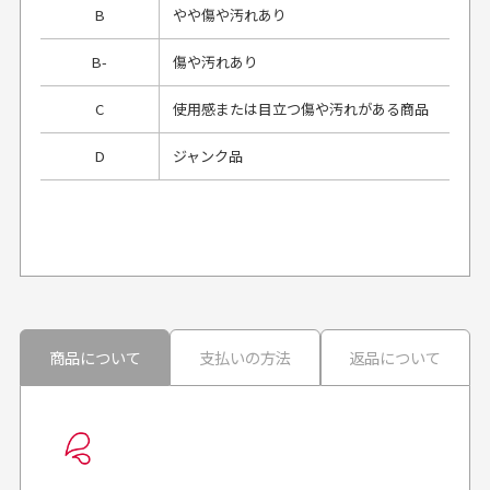
B
やや傷や汚れあり
B-
傷や汚れあり
C
使用感または目立つ傷や汚れがある商品
D
ジャンク品
プレゼント用にラッピングはしてもらえます
か？
申し訳ございませんが商品のラッピングは承っており
ません。
30代男性
30代男性
商品について
支払いの方法
返品について
配送日時の指定は可能ですか？
想像よりもキレイで
画像より商品は綺麗
良かった！
だったと思いました
お届け希望日時をご指定頂けます。
早く送っていただきあり
ポイントもすぐ使えて、