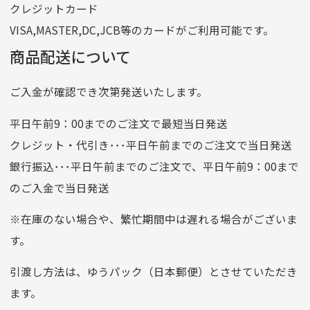
クレジットカード
他銀行から
VISA,MASTER,DC,JCB等のカードがご利用可能です。
店名
四七八（読みヨンナナハチ）
商品配送について
店番
478
ご入金が確認でき次第発送いたします。
預金種目
普通預金
口座番号
0776226
平日午前9：00までのご注文で最短当日発送
口座名義
株式会社一条
クレジット・代引き･･･平日午前までのご注文で当日発送
銀行振込･･･平日午前までのご注文で、平日午前9：00まで
のご入金で当日発送
クレジットカード
平日朝9:00までのご注文で当日発送
※在庫のない場合や、繁忙期間中は遅れる場合がございま
お支払い回数はお選び頂けます。
す。
※お使いのくクレジットカードによってはお支払い回数をお
選びいただけない場合がございます。
引渡し方法は、ゆうパック（日本郵便）とさせていただき
(1,2,3,5,6,10,12,15,18,20,24,リボ払い)
ます。
［ 支払い可能クレジットカード］