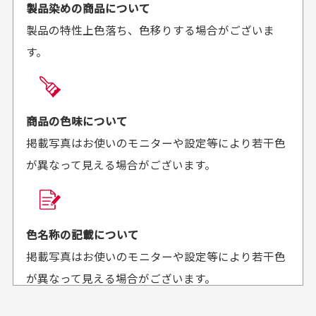
ご注文時にご指定下さい。
製品染めの商品について
がとうございます。丁寧
お安く購入することが出
製品の特性上色落ち、色移りする場合がございま
に梱包されていて、商品
来ました。またお願いし
す。
の状態も良好でした。気
ます、ありがとうござい
買った商品を直接取りに行きたいのですが
に入りました。また機会
ました。
があればよろしくお願い
商品の受け渡しは、ゆうパックでの配送のみとさせて
します！
頂いております。
商品の色味について
掲載写真はお使いのモニターや設定等により若干色
が異なって見える場合がございます。
商品購入からどれくらいで発送してもらえます
か？
30代男性
30代女性
平日午前9時までのご注文で最短当日発送させて頂いて
色名称の記載について
セールかつポイント
状態も良く満足して
おります。
掲載写真はお使いのモニターや設定等により若干色
も使えて、お得に購
おります
それ以降のご注文につきましては翌営業日の発送とさ
入出来ました
が異なって見える場合がございます。
セールかつポイントも使
欲しかったスカートが購
せて頂いております。
えて、お得に購入出来ま
入できました。状態も良