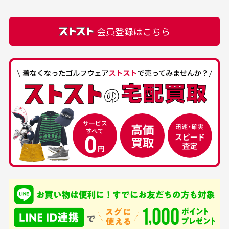
での付属品を記載させて頂いております。直営店や
正規代理店にて購入された際と異なる場合や欠品が
カートの有効時間はありますか？
会員登録はこちら
ある場合もございます。
商品をカートに入れられてから120分操作がない場合
は自動的にカート内の商品が削除されますのでご注意
下さい。
経年劣化について
お気に入り機能をご利用下さい。
当店では商品の管理には細心の注意を払っておりま
30代男性
50代男性
すが、経年により素材の劣化やパーツの強度低下が
生じている場合がございます。
中古ゴルフウェアの
安心して中古ウェア
品揃えがすごい
を買えるお店です
銀行振込（前払い）
専門店というだけあっ
早い対応でした。 中古
入金確認後商品発送となります。
て、ここまでゴルフブラ
品ですが綺麗に梱包され
※土曜、日曜、祝日は入金確認及び発送業務は致しておりま
ンドの取り扱いがあるの
ており商品を大切にして
せん。
はすごい。 毎日たくさ
いる感が伝わってきまし
申し込まれた商品と届いた商品が異なっている場合
尚、お振込み手数料はお客様ご負担となります。入金確認後