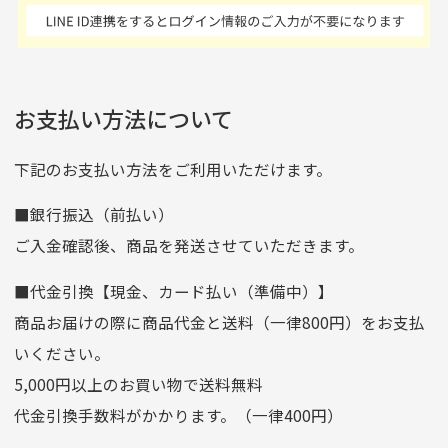
商品発送となります。
んの商品がアップされて
た 「フロント部分に汚
商品説明に記載されていない汚れやダメージがある商品
いるので新作チェックす
れあり」と記載ありまし
の場合
ご注文頂いてから7日以内をお振込み期限とさせ
るのが楽しみです。
たが、 どこ？というぐ
ていただきます。
※申し訳ございませんがイメージが異なる、色身が違うなど、
お客様都合による返品・交換はできませんのでご了承下さい。
らい目立つことなく綺麗
※お振込み期限が過ぎた場合は自動的にキャンセル扱いとな
お支払い方法について
りますのでご了承くださいませ。
な商品でお安く購入でき
て満足です! フリマア
三菱UFJ銀行
下記のお支払い方法をご利用いただけます。
[…]
支店名
和歌山支店
■銀行振込（前払い）
口座種別
普通
ご入金確認後、商品を発送させていただきます。
口座番号
0255557
■代金引換【現金、カード払い（準備中）】
口座名義
株式会社一条
商品お届けの際に商品代金と送料（一律800円）をお支払
ゆうちょ銀行
いください。
ゆうちょ間
5,000円以上のお買い物で送料無料
記号
14710
代金引換手数料がかかります。（一律400円）
番号
7762261