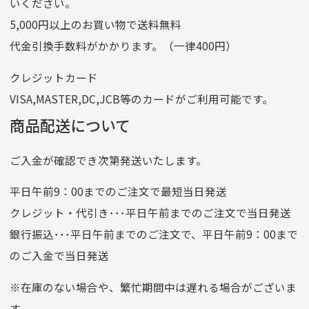
いください。
ゆうちょ間
5,000円以上のお買い物で送料無料
記号
14710
代金引換手数料がかかります。（一律400円）
番号
7762261
クレジットカード
他銀行から
VISA,MASTER,DC,JCB等のカードがご利用可能です。
店名
四七八（読みヨンナナハチ）
商品配送について
店番
478
ご入金が確認でき次第発送いたします。
預金種目
普通預金
口座番号
0776226
平日午前9：00までのご注文で最短当日発送
口座名義
株式会社一条
クレジット・代引き･･･平日午前までのご注文で当日発送
銀行振込･･･平日午前までのご注文で、平日午前9：00まで
のご入金で当日発送
クレジットカード
平日朝9:00までのご注文で当日発送
※在庫のない場合や、繁忙期間中は遅れる場合がございま
お支払い回数はお選び頂けます。
す。