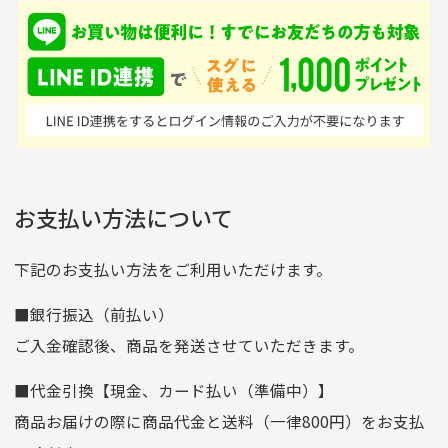
入金確認後商品発送となります。
て、ここまでゴルフブラ
品ですが綺麗に梱包され
※土曜、日曜、祝日は入金確認及び発送業務は致しておりま
ンドの取り扱いがあるの
ており商品を大切にして
せん。
はすごい。 毎日たくさ
いる感が伝わってきまし
申し込まれた商品と届いた商品が異なっている場合
尚、お振込み手数料はお客様ご負担となります。入金確認後
商品発送となります。
んの商品がアップされて
た 「フロント部分に汚
商品説明に記載されていない汚れやダメージがある商品
いるので新作チェックす
れあり」と記載ありまし
の場合
ご注文頂いてから7日以内をお振込み期限とさせ
るのが楽しみです。
たが、 どこ？というぐ
ていただきます。
※申し訳ございませんがイメージが異なる、色身が違うなど、
お客様都合による返品・交換はできませんのでご了承下さい。
らい目立つことなく綺麗
※お振込み期限が過ぎた場合は自動的にキャンセル扱いとな
お支払い方法について
りますのでご了承くださいませ。
な商品でお安く購入でき
て満足です! フリマア
三菱UFJ銀行
下記のお支払い方法をご利用いただけます。
[…]
支店名
和歌山支店
■銀行振込（前払い）
口座種別
普通
ご入金確認後、商品を発送させていただきます。
口座番号
0255557
■代金引換【現金、カード払い（準備中）】
口座名義
株式会社一条
商品お届けの際に商品代金と送料（一律800円）をお支払
ゆうちょ銀行