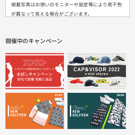
おります。
掲載写真はお使いのモニターや設定等により若干色
も使えて、お得に購
おります
それ以降のご注文につきましては翌営業日の発送とさ
入出来ました
が異なって見える場合がございます。
セールかつポイントも使
欲しかったスカートが購
せて頂いております。
えて、お得に購入出来ま
入できました。状態も良
した。状態も非常に良く
く満足しております。
開催中のキャンペーン
送料はいくらかかりますか？
満足です。
実寸サイズについて
一点一点手作業で計測しておりますので、若干の誤
何点ご購入頂いた場合も全国一律で800円とさせて頂
差が生じる場合がございます。
いております。(1配送先につき)
また5,000円(税込)以上お買い物をして頂けた場合は送
料無料となります。
※必ず１つのショッピングカートに複数商品を入れて
においについて
ご注文下さいませ。
ユーズド商品の特性故、メンテンスを行っておりま
30代女性
30代女性
すが、におい（煙草、香水、お香、古着特有の香
り、柔軟剤等)が付着している場合がございます。
定休日はありますか？
高価なブルゾンがお
いつも素敵な商品を
安く購入できました
ありがとうございま