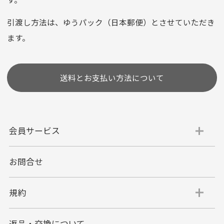
※お使いのくクレジットカードによってはお支払い回数をお
選びいただけない場合がございます。
引渡し方法は、ゆうパック（日本郵便）とさせていただき
(1,2,3,5,6,10,12,15,18,20,24,リボ払い)
ます。
［ 支払い可能クレジットカード］
送料とお支払い方法について
会員サービス
お問合せ
代金引換
代引手数料一律400円
規約
平日朝9:00mまでのご注文で当日発送
商品お届け時に配達員へご精算をお願い致しま
返品・交換について