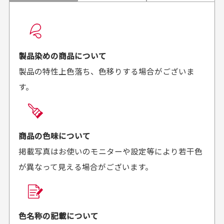
配送日時の指定は可能ですか？
想像よりもキレイで
画像より商品は綺麗
良かった！
だったと思いました
お届け希望日時をご指定頂けます。
早く送っていただきあり
ポイントもすぐ使えて、
ご注文時にご指定下さい。
製品染めの商品について
がとうございます。丁寧
お安く購入することが出
製品の特性上色落ち、色移りする場合がございま
に梱包されていて、商品
来ました。またお願いし
す。
の状態も良好でした。気
ます、ありがとうござい
買った商品を直接取りに行きたいのですが
に入りました。また機会
ました。
があればよろしくお願い
商品の受け渡しは、ゆうパックでの配送のみとさせて
します！
頂いております。
商品の色味について
掲載写真はお使いのモニターや設定等により若干色
が異なって見える場合がございます。
商品購入からどれくらいで発送してもらえます
か？
30代男性
30代女性
平日午前9時までのご注文で最短当日発送させて頂いて
色名称の記載について
セールかつポイント
状態も良く満足して