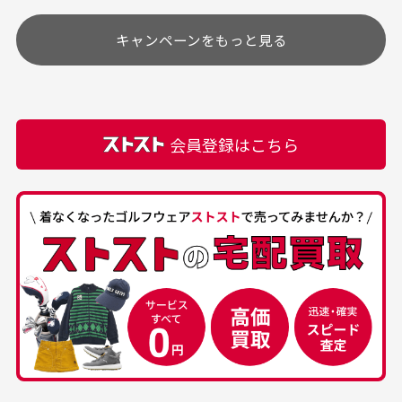
す
土.日.祝日は定休日となっております。
高価なブルゾンがお安く
美品です。いつも素敵な
キャンペーンをもっと見る
その他の休日につきましてはサイト上にて告知させて
付属品について
購入できました。状態も
商品をありがとうござい
頂きます。
付属品の記載につきましては、弊社に入荷した時点
最高でした。
ます。
での付属品を記載させて頂いております。直営店や
正規代理店にて購入された際と異なる場合や欠品が
カートの有効時間はありますか？
会員登録はこちら
ある場合もございます。
商品をカートに入れられてから120分操作がない場合
は自動的にカート内の商品が削除されますのでご注意
下さい。
経年劣化について
お気に入り機能をご利用下さい。
当店では商品の管理には細心の注意を払っておりま
30代男性
50代男性
すが、経年により素材の劣化やパーツの強度低下が
生じている場合がございます。
中古ゴルフウェアの
安心して中古ウェア
品揃えがすごい
を買えるお店です
銀行振込（前払い）
専門店というだけあっ
早い対応でした。 中古