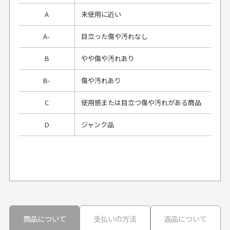
A
未使用に近い
A-
目立った傷や汚れなし
B
やや傷や汚れあり
B-
傷や汚れあり
C
使用感または目立つ傷や汚れがある商品
D
ジャンク品
プレゼント用にラッピングはしてもらえます
か？
申し訳ございませんが商品のラッピングは承っており
ません。
30代男性
30代男性
商品について
支払いの方法
返品について