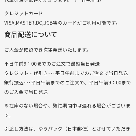
番号
7762261
クレジットカード
他銀行から
VISA,MASTER,DC,JCB等のカードがご利用可能です。
店名
四七八（読みヨンナナハチ）
商品配送について
店番
478
ご入金が確認でき次第発送いたします。
預金種目
普通預金
口座番号
0776226
平日午前9：00までのご注文で最短当日発送
口座名義
株式会社一条
クレジット・代引き･･･平日午前までのご注文で当日発送
銀行振込･･･平日午前までのご注文で、平日午前9：00まで
のご入金で当日発送
クレジットカード
平日朝9:00までのご注文で当日発送
※在庫のない場合や、繁忙期間中は遅れる場合がございま
お支払い回数はお選び頂けます。
す。
※お使いのくクレジットカードによってはお支払い回数をお
選びいただけない場合がございます。
引渡し方法は、ゆうパック（日本郵便）とさせていただき
(1,2,3,5,6,10,12,15,18,20,24,リボ払い)