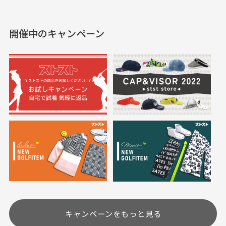
えて、お得に購入出来ま
入できました。状態も良
した。状態も非常に良く
く満足しております。
開催中のキャンペーン
送料はいくらかかりますか？
満足です。
実寸サイズについて
一点一点手作業で計測しておりますので、若干の誤
何点ご購入頂いた場合も全国一律で800円とさせて頂
差が生じる場合がございます。
いております。(1配送先につき)
また5,000円(税込)以上お買い物をして頂けた場合は送
料無料となります。
※必ず１つのショッピングカートに複数商品を入れて
においについて
ご注文下さいませ。
ユーズド商品の特性故、メンテンスを行っておりま
30代女性
30代女性
すが、におい（煙草、香水、お香、古着特有の香
り、柔軟剤等)が付着している場合がございます。
定休日はありますか？
高価なブルゾンがお
いつも素敵な商品を
安く購入できました
ありがとうございま
す
土.日.祝日は定休日となっております。
高価なブルゾンがお安く
美品です。いつも素敵な
キャンペーンをもっと見る
その他の休日につきましてはサイト上にて告知させて
付属品について
購入できました。状態も
商品をありがとうござい