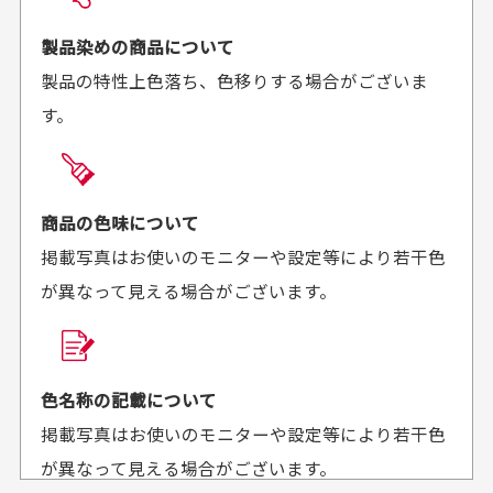
お届け希望日時をご指定頂けます。
早く送っていただきあり
ポイントもすぐ使えて、
ご注文時にご指定下さい。
製品染めの商品について
がとうございます。丁寧
お安く購入することが出
製品の特性上色落ち、色移りする場合がございま
に梱包されていて、商品
来ました。またお願いし
す。
の状態も良好でした。気
ます、ありがとうござい
買った商品を直接取りに行きたいのですが
に入りました。また機会
ました。
があればよろしくお願い
商品の受け渡しは、ゆうパックでの配送のみとさせて
します！
頂いております。
商品の色味について
掲載写真はお使いのモニターや設定等により若干色
が異なって見える場合がございます。
商品購入からどれくらいで発送してもらえます
か？
30代男性
30代女性
平日午前9時までのご注文で最短当日発送させて頂いて
色名称の記載について
セールかつポイント
状態も良く満足して
おります。
掲載写真はお使いのモニターや設定等により若干色
も使えて、お得に購
おります
それ以降のご注文につきましては翌営業日の発送とさ
入出来ました
が異なって見える場合がございます。
セールかつポイントも使
欲しかったスカートが購
せて頂いております。