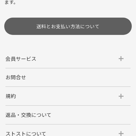
ます。
［ 支払い可能クレジットカード］
送料とお支払い方法について
会員サービス
お問合せ
代金引換
代引手数料一律400円
規約
平日朝9:00mまでのご注文で当日発送
商品お届け時に配達員へご精算をお願い致しま
返品・交換について
す。
代金引換でのお支払い方法は現金のみとなりま
す。
ストストについて