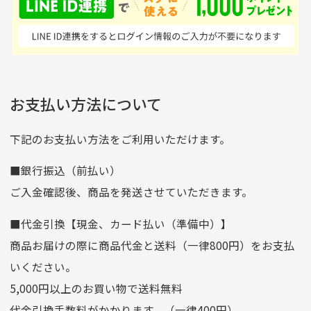
はすごい。 毎日たくさ
いる感が伝わってきまし
申し込まれた商品と届いた商品が異なっている場合
尚、お振込み手数料はお客様ご負担となります。入金確認後
商品発送となります。
んの商品がアップされて
た 「フロント部分に汚
商品説明に記載されていない汚れやダメージがある商品
いるので新作チェックす
れあり」と記載ありまし
の場合
ご注文頂いてから7日以内をお振込み期限とさせ
るのが楽しみです。
たが、 どこ？というぐ
ていただきます。
※申し訳ございませんがイメージが異なる、色身が違うなど、
お客様都合による返品・交換はできませんのでご了承下さい。
らい目立つことなく綺麗
※お振込み期限が過ぎた場合は自動的にキャンセル扱いとな
お支払い方法について
りますのでご了承くださいませ。
な商品でお安く購入でき
て満足です! フリマア
三菱UFJ銀行
下記のお支払い方法をご利用いただけます。
[…]
支店名
和歌山支店
■銀行振込（前払い）
口座種別
普通
ご入金確認後、商品を発送させていただきます。
口座番号
0255557
■代金引換【現金、カード払い（準備中）】
口座名義
株式会社一条
商品お届けの際に商品代金と送料（一律800円）をお支払
ゆうちょ銀行
いください。
ゆうちょ間
5,000円以上のお買い物で送料無料
記号
14710
代金引換手数料がかかります。（一律400円）