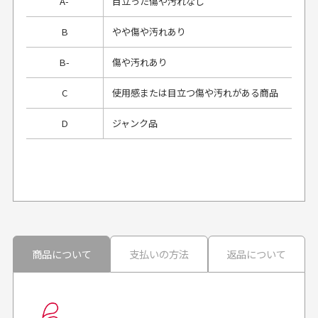
A-
目立った傷や汚れなし
B
やや傷や汚れあり
B-
傷や汚れあり
C
使用感または目立つ傷や汚れがある商品
D
ジャンク品
プレゼント用にラッピングはしてもらえます
か？
申し訳ございませんが商品のラッピングは承っており
ません。
30代男性
30代男性
商品について
支払いの方法
返品について
配送日時の指定は可能ですか？
想像よりもキレイで
画像より商品は綺麗
良かった！
だったと思いました