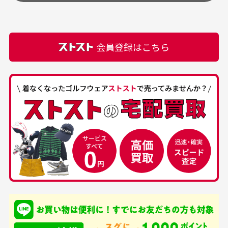
頂きます。
付属品の記載につきましては、弊社に入荷した時点
最高でした。
ます。
での付属品を記載させて頂いております。直営店や
正規代理店にて購入された際と異なる場合や欠品が
カートの有効時間はありますか？
会員登録はこちら
ある場合もございます。
商品をカートに入れられてから120分操作がない場合
は自動的にカート内の商品が削除されますのでご注意
下さい。
経年劣化について
お気に入り機能をご利用下さい。
当店では商品の管理には細心の注意を払っておりま
30代男性
50代男性
すが、経年により素材の劣化やパーツの強度低下が
生じている場合がございます。
中古ゴルフウェアの
安心して中古ウェア
品揃えがすごい
を買えるお店です
銀行振込（前払い）
専門店というだけあっ
早い対応でした。 中古
入金確認後商品発送となります。
て、ここまでゴルフブラ
品ですが綺麗に梱包され
※土曜、日曜、祝日は入金確認及び発送業務は致しておりま
ンドの取り扱いがあるの
ており商品を大切にして
せん。