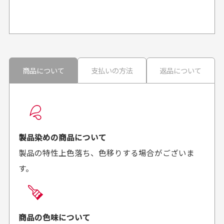
か？
申し訳ございませんが商品のラッピングは承っており
ません。
30代男性
30代男性
商品について
支払いの方法
返品について
配送日時の指定は可能ですか？
想像よりもキレイで
画像より商品は綺麗
良かった！
だったと思いました
お届け希望日時をご指定頂けます。
早く送っていただきあり
ポイントもすぐ使えて、
ご注文時にご指定下さい。
製品染めの商品について
がとうございます。丁寧
お安く購入することが出
製品の特性上色落ち、色移りする場合がございま
に梱包されていて、商品
来ました。またお願いし
す。
の状態も良好でした。気
ます、ありがとうござい
買った商品を直接取りに行きたいのですが
に入りました。また機会
ました。
があればよろしくお願い
商品の受け渡しは、ゆうパックでの配送のみとさせて
します！
頂いております。
商品の色味について