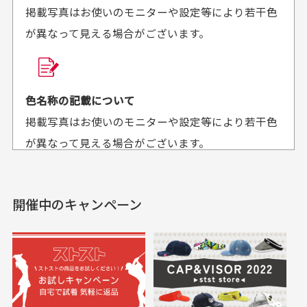
掲載写真はお使いのモニターや設定等により若干色
が異なって見える場合がございます。
商品購入からどれくらいで発送してもらえます
か？
30代男性
30代女性
平日午前9時までのご注文で最短当日発送させて頂いて
色名称の記載について
セールかつポイント
状態も良く満足して
おります。
掲載写真はお使いのモニターや設定等により若干色
も使えて、お得に購
おります
それ以降のご注文につきましては翌営業日の発送とさ
入出来ました
が異なって見える場合がございます。
セールかつポイントも使
欲しかったスカートが購
せて頂いております。
えて、お得に購入出来ま
入できました。状態も良
した。状態も非常に良く
く満足しております。
開催中のキャンペーン
送料はいくらかかりますか？
満足です。
実寸サイズについて
一点一点手作業で計測しておりますので、若干の誤
何点ご購入頂いた場合も全国一律で800円とさせて頂
差が生じる場合がございます。
いております。(1配送先につき)
また5,000円(税込)以上お買い物をして頂けた場合は送
料無料となります。