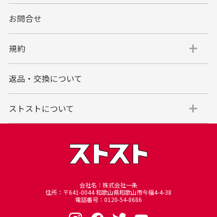
お問合せ
代金引換
代引手数料一律400円
規約
平日朝9:00mまでのご注文で当日発送
商品お届け時に配達員へご精算をお願い致しま
返品・交換について
す。
代金引換でのお支払い方法は現金のみとなりま
す。
ストストについて
商品代金＋送料(全国一律800円)＋代引手数料(一
律400円)＝合計金額
※代金引換のご利用はお買い上げ金額の上限が30万円(税込)
までとさせていただきます。
30万円を超える場合は銀行振り込みをご利用されるようお願
い申し上げます。
※商品発送後一定期間が過ぎてもお受け取り頂けない場合、
会社名：株式会社一条
住所：〒641-0044 和歌山県和歌山市今福4-4-38
当店に返却されますのでご注意下さいませ、再発送の場合は
電話番号：0120-54-8686
別途手数料を頂戴いたします。
その際の手数料は銀行振込となり、7日以内にお振込頂けな