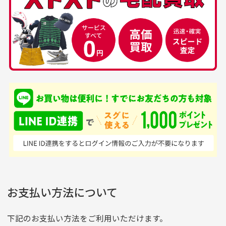
お気に入り機能をご利用下さい。
当店では商品の管理には細心の注意を払っておりま
30代男性
50代男性
すが、経年により素材の劣化やパーツの強度低下が
生じている場合がございます。
中古ゴルフウェアの
安心して中古ウェア
品揃えがすごい
を買えるお店です
銀行振込（前払い）
専門店というだけあっ
早い対応でした。 中古
入金確認後商品発送となります。
て、ここまでゴルフブラ
品ですが綺麗に梱包され
※土曜、日曜、祝日は入金確認及び発送業務は致しておりま
ンドの取り扱いがあるの
ており商品を大切にして
せん。
はすごい。 毎日たくさ
いる感が伝わってきまし
申し込まれた商品と届いた商品が異なっている場合
尚、お振込み手数料はお客様ご負担となります。入金確認後
商品発送となります。
んの商品がアップされて
た 「フロント部分に汚
商品説明に記載されていない汚れやダメージがある商品
いるので新作チェックす
れあり」と記載ありまし
の場合
ご注文頂いてから7日以内をお振込み期限とさせ
るのが楽しみです。
たが、 どこ？というぐ
ていただきます。
※申し訳ございませんがイメージが異なる、色身が違うなど、
お客様都合による返品・交換はできませんのでご了承下さい。
らい目立つことなく綺麗
※お振込み期限が過ぎた場合は自動的にキャンセル扱いとな
お支払い方法について
りますのでご了承くださいませ。
な商品でお安く購入でき
て満足です! フリマア
三菱UFJ銀行
下記のお支払い方法をご利用いただけます。
[…]
支店名
和歌山支店