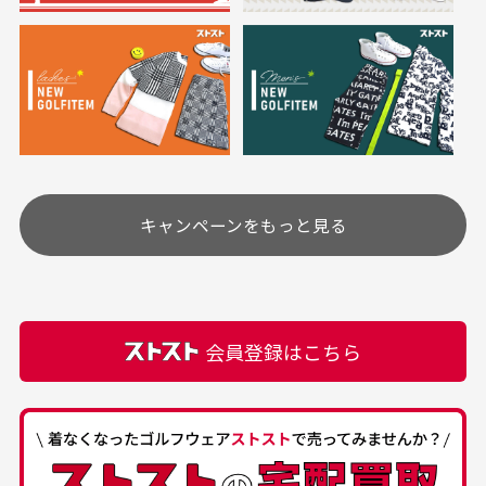
※必ず１つのショッピングカートに複数商品を入れて
においについて
ご注文下さいませ。
ユーズド商品の特性故、メンテンスを行っておりま
30代女性
30代女性
すが、におい（煙草、香水、お香、古着特有の香
り、柔軟剤等)が付着している場合がございます。
定休日はありますか？
高価なブルゾンがお
いつも素敵な商品を
安く購入できました
ありがとうございま
す
土.日.祝日は定休日となっております。
高価なブルゾンがお安く
美品です。いつも素敵な
キャンペーンをもっと見る
その他の休日につきましてはサイト上にて告知させて
付属品について
購入できました。状態も
商品をありがとうござい
頂きます。
付属品の記載につきましては、弊社に入荷した時点
最高でした。
ます。
での付属品を記載させて頂いております。直営店や
正規代理店にて購入された際と異なる場合や欠品が
カートの有効時間はありますか？
会員登録はこちら
ある場合もございます。
商品をカートに入れられてから120分操作がない場合
は自動的にカート内の商品が削除されますのでご注意
下さい。
経年劣化について