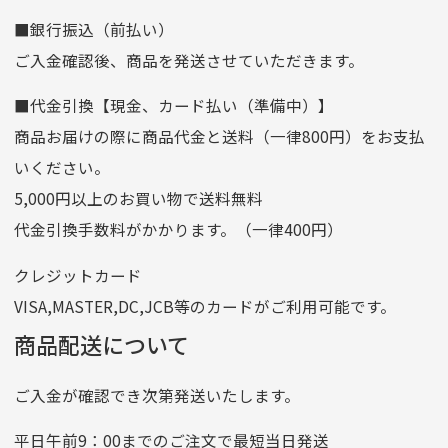
■銀行振込（前払い）
口座種別
普通
ご入金確認後、商品を発送させていただきます。
口座番号
0255557
■代金引換【現金、カード払い（準備中）】
口座名義
株式会社一条
商品お届けの際に商品代金と送料（一律800円）をお支払
ゆうちょ銀行
いください。
ゆうちょ間
5,000円以上のお買い物で送料無料
記号
14710
代金引換手数料がかかります。（一律400円）
番号
7762261
クレジットカード
他銀行から
VISA,MASTER,DC,JCB等のカードがご利用可能です。
店名
四七八（読みヨンナナハチ）
商品配送について
店番
478
ご入金が確認でき次第発送いたします。
預金種目
普通預金
口座番号
0776226
平日午前9：00までのご注文で最短当日発送