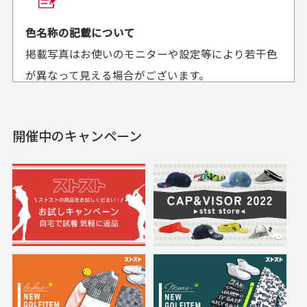
平日午前9時までのご注文で最短当日発送させて頂いて
色名称の記載について
セールかつポイント
状態も良く満足して
おります。
掲載写真はお使いのモニターや設定等により若干色
も使えて、お得に購
おります
それ以降のご注文につきましては翌営業日の発送とさ
入出来ました
が異なって見える場合がございます。
セールかつポイントも使
欲しかったスカートが購
せて頂いております。
えて、お得に購入出来ま
入できました。状態も良
した。状態も非常に良く
く満足しております。
開催中のキャンペーン
送料はいくらかかりますか？
満足です。
実寸サイズについて
一点一点手作業で計測しておりますので、若干の誤
何点ご購入頂いた場合も全国一律で800円とさせて頂
差が生じる場合がございます。
いております。(1配送先につき)
また5,000円(税込)以上お買い物をして頂けた場合は送
料無料となります。
※必ず１つのショッピングカートに複数商品を入れて
においについて
ご注文下さいませ。
ユーズド商品の特性故、メンテンスを行っておりま
30代女性
30代女性
すが、におい（煙草、香水、お香、古着特有の香