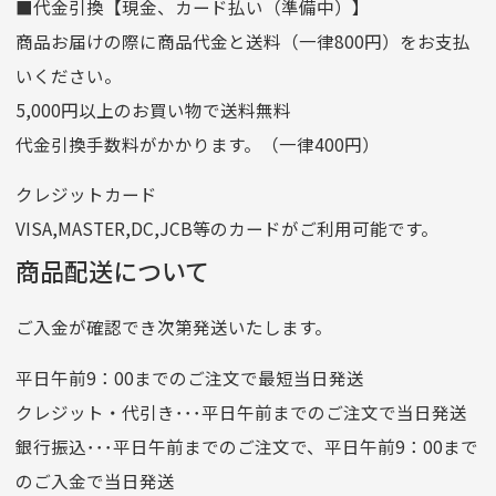
■代金引換【現金、カード払い（準備中）】
口座名義
株式会社一条
商品お届けの際に商品代金と送料（一律800円）をお支払
ゆうちょ銀行
いください。
ゆうちょ間
5,000円以上のお買い物で送料無料
記号
14710
代金引換手数料がかかります。（一律400円）
番号
7762261
クレジットカード
他銀行から
VISA,MASTER,DC,JCB等のカードがご利用可能です。
店名
四七八（読みヨンナナハチ）
商品配送について
店番
478
ご入金が確認でき次第発送いたします。
預金種目
普通預金
口座番号
0776226
平日午前9：00までのご注文で最短当日発送
口座名義
株式会社一条
クレジット・代引き･･･平日午前までのご注文で当日発送
銀行振込･･･平日午前までのご注文で、平日午前9：00まで
のご入金で当日発送
クレジットカード