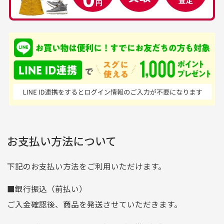
品揃えがすごい
を買えるお店です
銀行振込（前払い）
専門店というだけあっ
早い対応でした。 中古
入金確認後商品発送となります。
て、ここまでゴルフブラ
品ですが綺麗に梱包され
※土曜、日曜、祝日は入金確認及び発送業務は致しておりま
ンドの取り扱いがあるの
ており商品を大切にして
せん。
はすごい。 毎日たくさ
いる感が伝わってきまし
申し込まれた商品と届いた商品が異なっている場合
尚、お振込み手数料はお客様ご負担となります。入金確認後
商品発送となります。
んの商品がアップされて
た 「フロント部分に汚
商品説明に記載されていない汚れやダメージがある商品
いるので新作チェックす
れあり」と記載ありまし
の場合
ご注文頂いてから7日以内をお振込み期限とさせ
るのが楽しみです。
たが、 どこ？というぐ
ていただきます。
※申し訳ございませんがイメージが異なる、色身が違うなど、
お客様都合による返品・交換はできませんのでご了承下さい。
らい目立つことなく綺麗
※お振込み期限が過ぎた場合は自動的にキャンセル扱いとな
お支払い方法について
りますのでご了承くださいませ。
な商品でお安く購入でき
て満足です! フリマア
三菱UFJ銀行
下記のお支払い方法をご利用いただけます。
[…]
支店名
和歌山支店
■銀行振込（前払い）
口座種別
普通
ご入金確認後、商品を発送させていただきます。
口座番号
0255557