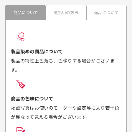
ません。
30代男性
30代男性
商品について
支払いの方法
返品について
配送日時の指定は可能ですか？
想像よりもキレイで
画像より商品は綺麗
良かった！
だったと思いました
お届け希望日時をご指定頂けます。
早く送っていただきあり
ポイントもすぐ使えて、
ご注文時にご指定下さい。
製品染めの商品について
がとうございます。丁寧
お安く購入することが出
製品の特性上色落ち、色移りする場合がございま
に梱包されていて、商品
来ました。またお願いし
す。
の状態も良好でした。気
ます、ありがとうござい
買った商品を直接取りに行きたいのですが
に入りました。また機会
ました。
があればよろしくお願い
商品の受け渡しは、ゆうパックでの配送のみとさせて
します！
頂いております。
商品の色味について
掲載写真はお使いのモニターや設定等により若干色
が異なって見える場合がございます。
商品購入からどれくらいで発送してもらえます
か？
30代男性
30代女性