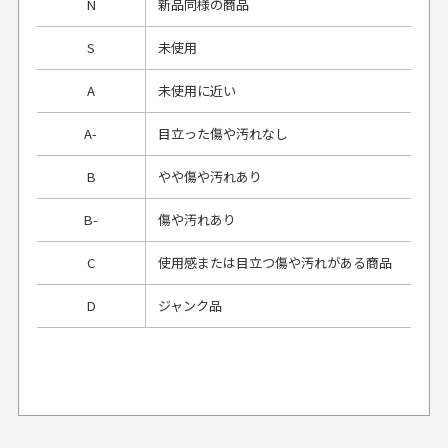
N
新品同様の商品
S
未使用
A
未使用に近い
A-
目立った傷や汚れなし
B
やや傷や汚れあり
B-
傷や汚れあり
C
使用感または目立つ傷や汚れがある商品
D
ジャンク品
プレゼント用にラッピングはしてもらえます
か？
申し訳ございませんが商品のラッピングは承っており