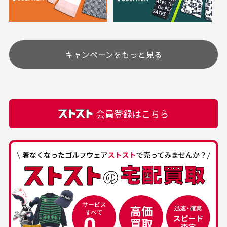
り、柔軟剤等)が付着している場合がございます。
定休日はありますか？
高価なブルゾンがお
いつも素敵な商品を
安く購入できました
ありがとうございま
す
土.日.祝日は定休日となっております。
高価なブルゾンがお安く
美品です。いつも素敵な
キャンペーンをもっと見る
その他の休日につきましてはサイト上にて告知させて
付属品について
購入できました。状態も
商品をありがとうござい
頂きます。
付属品の記載につきましては、弊社に入荷した時点
最高でした。
ます。
での付属品を記載させて頂いております。直営店や
正規代理店にて購入された際と異なる場合や欠品が
カートの有効時間はありますか？
会員登録はこちら
ある場合もございます。
商品をカートに入れられてから120分操作がない場合
は自動的にカート内の商品が削除されますのでご注意
下さい。
経年劣化について
お気に入り機能をご利用下さい。
当店では商品の管理には細心の注意を払っておりま
30代男性
50代男性
すが、経年により素材の劣化やパーツの強度低下が
生じている場合がございます。
中古ゴルフウェアの
安心して中古ウェア