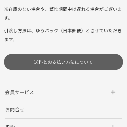
平日朝9:00までのご注文で当日発送
※在庫のない場合や、繁忙期間中は遅れる場合がございま
お支払い回数はお選び頂けます。
す。
※お使いのくクレジットカードによってはお支払い回数をお
選びいただけない場合がございます。
引渡し方法は、ゆうパック（日本郵便）とさせていただき
(1,2,3,5,6,10,12,15,18,20,24,リボ払い)
ます。
［ 支払い可能クレジットカード］
送料とお支払い方法について
会員サービス
お問合せ
代金引換
代引手数料一律400円