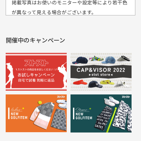
掲載写真はお使いのモニターや設定等により若干色
も使えて、お得に購
おります
それ以降のご注文につきましては翌営業日の発送とさ
入出来ました
が異なって見える場合がございます。
セールかつポイントも使
欲しかったスカートが購
せて頂いております。
えて、お得に購入出来ま
入できました。状態も良
した。状態も非常に良く
く満足しております。
開催中のキャンペーン
送料はいくらかかりますか？
満足です。
実寸サイズについて
一点一点手作業で計測しておりますので、若干の誤
何点ご購入頂いた場合も全国一律で800円とさせて頂
差が生じる場合がございます。
いております。(1配送先につき)
また5,000円(税込)以上お買い物をして頂けた場合は送
料無料となります。
※必ず１つのショッピングカートに複数商品を入れて
においについて
ご注文下さいませ。
ユーズド商品の特性故、メンテンスを行っておりま
30代女性
30代女性
すが、におい（煙草、香水、お香、古着特有の香
り、柔軟剤等)が付着している場合がございます。
定休日はありますか？
高価なブルゾンがお
いつも素敵な商品を
安く購入できました
ありがとうございま