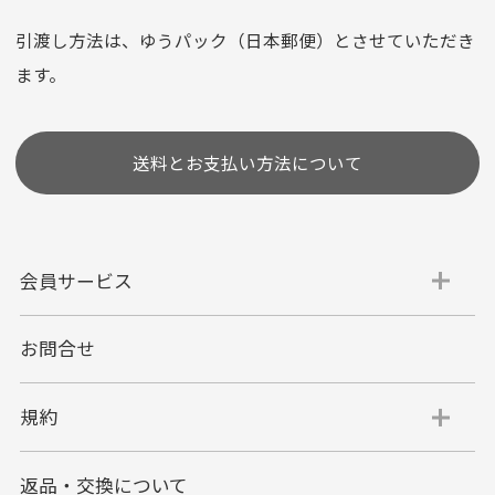
※お使いのくクレジットカードによってはお支払い回数をお
選びいただけない場合がございます。
引渡し方法は、ゆうパック（日本郵便）とさせていただき
(1,2,3,5,6,10,12,15,18,20,24,リボ払い)
ます。
［ 支払い可能クレジットカード］
送料とお支払い方法について
会員サービス
お問合せ
代金引換
代引手数料一律400円
規約
平日朝9:00mまでのご注文で当日発送
商品お届け時に配達員へご精算をお願い致しま
返品・交換について
す。