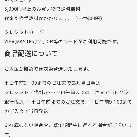
ゆうちょ間
5,000円以上のお買い物で送料無料
記号
14710
代金引換手数料がかかります。（一律400円）
番号
7762261
クレジットカード
他銀行から
VISA,MASTER,DC,JCB等のカードがご利用可能です。
店名
四七八（読みヨンナナハチ）
商品配送について
店番
478
ご入金が確認でき次第発送いたします。
預金種目
普通預金
口座番号
0776226
平日午前9：00までのご注文で最短当日発送
口座名義
株式会社一条
クレジット・代引き･･･平日午前までのご注文で当日発送
銀行振込･･･平日午前までのご注文で、平日午前9：00まで
のご入金で当日発送
クレジットカード
平日朝9:00までのご注文で当日発送
※在庫のない場合や、繁忙期間中は遅れる場合がございま
お支払い回数はお選び頂けます。
す。