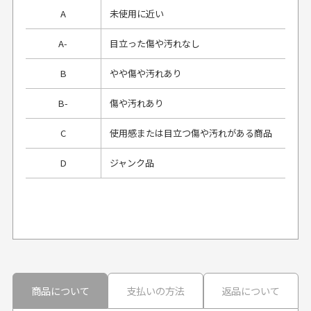
A
未使用に近い
A-
目立った傷や汚れなし
B
やや傷や汚れあり
B-
傷や汚れあり
C
使用感または目立つ傷や汚れがある商品
D
ジャンク品
プレゼント用にラッピングはしてもらえます
か？
申し訳ございませんが商品のラッピングは承っており
ません。
30代男性
30代男性
商品について
支払いの方法
返品について