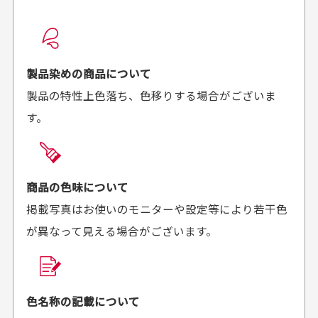
配送日時の指定は可能ですか？
想像よりもキレイで
画像より商品は綺麗
良かった！
だったと思いました
お届け希望日時をご指定頂けます。
早く送っていただきあり
ポイントもすぐ使えて、
ご注文時にご指定下さい。
製品染めの商品について
がとうございます。丁寧
お安く購入することが出
製品の特性上色落ち、色移りする場合がございま
に梱包されていて、商品
来ました。またお願いし
す。
の状態も良好でした。気
ます、ありがとうござい
買った商品を直接取りに行きたいのですが
に入りました。また機会
ました。
があればよろしくお願い
商品の受け渡しは、ゆうパックでの配送のみとさせて
します！
頂いております。
商品の色味について
掲載写真はお使いのモニターや設定等により若干色
が異なって見える場合がございます。
商品購入からどれくらいで発送してもらえます
か？
30代男性
30代女性
平日午前9時までのご注文で最短当日発送させて頂いて
色名称の記載について
セールかつポイント
状態も良く満足して
おります。