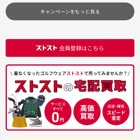
す
土.日.祝日は定休日となっております。
高価なブルゾンがお安く
美品です。いつも素敵な
キャンペーンをもっと見る
その他の休日につきましてはサイト上にて告知させて
付属品について
購入できました。状態も
商品をありがとうござい
頂きます。
付属品の記載につきましては、弊社に入荷した時点
最高でした。
ます。
での付属品を記載させて頂いております。直営店や
正規代理店にて購入された際と異なる場合や欠品が
カートの有効時間はありますか？
会員登録はこちら
ある場合もございます。
商品をカートに入れられてから120分操作がない場合
は自動的にカート内の商品が削除されますのでご注意
下さい。
経年劣化について
お気に入り機能をご利用下さい。
当店では商品の管理には細心の注意を払っておりま
30代男性
50代男性
すが、経年により素材の劣化やパーツの強度低下が
生じている場合がございます。
中古ゴルフウェアの
安心して中古ウェア
品揃えがすごい
を買えるお店です
銀行振込（前払い）
専門店というだけあっ
早い対応でした。 中古