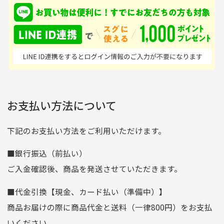
入金確認後商品発送となります。
て、ここまでゴルフブラ
品ですが綺麗に梱包され
※土曜、日曜、祝日は入金確認及び発送業務は致しておりま
ンドの取り扱いがあるの
ており商品を大切にして
せん。
はすごい。 毎日たくさ
いる感が伝わってきまし
申し込まれた商品と届いた商品が異なっている場合
尚、お振込み手数料はお客様ご負担となります。入金確認後
商品発送となります。
んの商品がアップされて
た 「フロント部分に汚
商品説明に記載されていない汚れやダメージがある商品
いるので新作チェックす
れあり」と記載ありまし
の場合
ご注文頂いてから7日以内をお振込み期限とさせ
るのが楽しみです。
たが、 どこ？というぐ
ていただきます。
※申し訳ございませんがイメージが異なる、色身が違うなど、
お客様都合による返品・交換はできませんのでご了承下さい。
らい目立つことなく綺麗
※お振込み期限が過ぎた場合は自動的にキャンセル扱いとな
お支払い方法について
りますのでご了承くださいませ。
な商品でお安く購入でき
て満足です! フリマア
三菱UFJ銀行
下記のお支払い方法をご利用いただけます。
[…]
支店名
和歌山支店
■銀行振込（前払い）
口座種別
普通
ご入金確認後、商品を発送させていただきます。
口座番号
0255557
■代金引換【現金、カード払い（準備中）】
口座名義
株式会社一条
商品お届けの際に商品代金と送料（一律800円）をお支払
ゆうちょ銀行
いください。