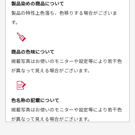
ご注文時にご指定下さい。
製品染めの商品について
がとうございます。丁寧
お安く購入することが出
製品の特性上色落ち、色移りする場合がございま
に梱包されていて、商品
来ました。またお願いし
す。
の状態も良好でした。気
ます、ありがとうござい
買った商品を直接取りに行きたいのですが
に入りました。また機会
ました。
があればよろしくお願い
商品の受け渡しは、ゆうパックでの配送のみとさせて
します！
頂いております。
商品の色味について
掲載写真はお使いのモニターや設定等により若干色
が異なって見える場合がございます。
商品購入からどれくらいで発送してもらえます
か？
30代男性
30代女性
平日午前9時までのご注文で最短当日発送させて頂いて
色名称の記載について
セールかつポイント
状態も良く満足して
おります。
掲載写真はお使いのモニターや設定等により若干色
も使えて、お得に購
おります
それ以降のご注文につきましては翌営業日の発送とさ
入出来ました
が異なって見える場合がございます。
セールかつポイントも使
欲しかったスカートが購
せて頂いております。
えて、お得に購入出来ま
入できました。状態も良