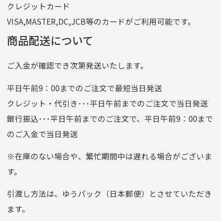
クレジットカード
他銀行から
VISA,MASTER,DC,JCB等のカードがご利用可能です。
店名
四七八（読みヨンナナハチ）
商品配送について
店番
478
ご入金が確認でき次第発送いたします。
預金種目
普通預金
口座番号
0776226
平日午前9：00までのご注文で最短当日発送
口座名義
株式会社一条
クレジット・代引き･･･平日午前までのご注文で当日発送
銀行振込･･･平日午前までのご注文で、平日午前9：00まで
のご入金で当日発送
クレジットカード
平日朝9:00までのご注文で当日発送
※在庫のない場合や、繁忙期間中は遅れる場合がございま
お支払い回数はお選び頂けます。
す。
※お使いのくクレジットカードによってはお支払い回数をお
選びいただけない場合がございます。
引渡し方法は、ゆうパック（日本郵便）とさせていただき
(1,2,3,5,6,10,12,15,18,20,24,リボ払い)
ます。
［ 支払い可能クレジットカード］