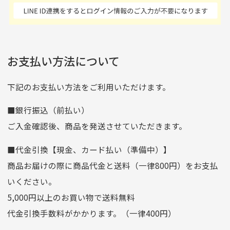
商品発送となります。
んの商品がアップされて
た 「フロント部分に汚
商品説明に記載されていない汚れやダメージがある商品
いるので新作チェックす
れあり」と記載ありまし
の場合
ご注文頂いてから7日以内をお振込み期限とさせ
るのが楽しみです。
たが、 どこ？というぐ
ていただきます。
※申し訳ございませんがイメージが異なる、色身が違うなど、
お客様都合による返品・交換はできませんのでご了承下さい。
らい目立つことなく綺麗
※お振込み期限が過ぎた場合は自動的にキャンセル扱いとな
お支払い方法について
りますのでご了承くださいませ。
な商品でお安く購入でき
て満足です! フリマア
三菱UFJ銀行
下記のお支払い方法をご利用いただけます。
[…]
支店名
和歌山支店
■銀行振込（前払い）
口座種別
普通
ご入金確認後、商品を発送させていただきます。
口座番号
0255557
■代金引換【現金、カード払い（準備中）】
口座名義
株式会社一条
商品お届けの際に商品代金と送料（一律800円）をお支払
ゆうちょ銀行
いください。
ゆうちょ間
5,000円以上のお買い物で送料無料
記号
14710
代金引換手数料がかかります。（一律400円）
番号
7762261