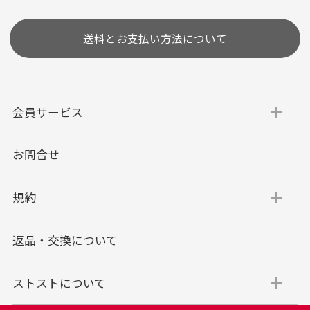
送料とお支払い方法について
会員サービス
お問合せ
代金引換
代引手数料一律400円
規約
平日朝9:00mまでのご注文で当日発送
商品お届け時に配達員へご精算をお願い致しま
返品・交換について
す。
代金引換でのお支払い方法は現金のみとなりま
す。
ストストについて
商品代金＋送料(全国一律800円)＋代引手数料(一
律400円)＝合計金額