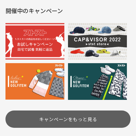
した。状態も非常に良く
く満足しております。
開催中のキャンペーン
送料はいくらかかりますか？
満足です。
実寸サイズについて
一点一点手作業で計測しておりますので、若干の誤
何点ご購入頂いた場合も全国一律で800円とさせて頂
差が生じる場合がございます。
いております。(1配送先につき)
また5,000円(税込)以上お買い物をして頂けた場合は送
料無料となります。
※必ず１つのショッピングカートに複数商品を入れて
においについて
ご注文下さいませ。
ユーズド商品の特性故、メンテンスを行っておりま
30代女性
30代女性
すが、におい（煙草、香水、お香、古着特有の香
り、柔軟剤等)が付着している場合がございます。
定休日はありますか？
高価なブルゾンがお
いつも素敵な商品を
安く購入できました
ありがとうございま
す
土.日.祝日は定休日となっております。
高価なブルゾンがお安く
美品です。いつも素敵な
キャンペーンをもっと見る
その他の休日につきましてはサイト上にて告知させて
付属品について
購入できました。状態も
商品をありがとうござい
頂きます。
付属品の記載につきましては、弊社に入荷した時点
最高でした。
ます。