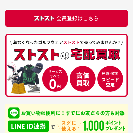
での付属品を記載させて頂いております。直営店や
正規代理店にて購入された際と異なる場合や欠品が
カートの有効時間はありますか？
会員登録はこちら
ある場合もございます。
商品をカートに入れられてから120分操作がない場合
は自動的にカート内の商品が削除されますのでご注意
下さい。
経年劣化について
お気に入り機能をご利用下さい。
当店では商品の管理には細心の注意を払っておりま
30代男性
50代男性
すが、経年により素材の劣化やパーツの強度低下が
生じている場合がございます。
中古ゴルフウェアの
安心して中古ウェア
品揃えがすごい
を買えるお店です
銀行振込（前払い）
専門店というだけあっ
早い対応でした。 中古
入金確認後商品発送となります。
て、ここまでゴルフブラ
品ですが綺麗に梱包され
※土曜、日曜、祝日は入金確認及び発送業務は致しておりま
ンドの取り扱いがあるの
ており商品を大切にして
せん。
はすごい。 毎日たくさ
いる感が伝わってきまし
申し込まれた商品と届いた商品が異なっている場合
尚、お振込み手数料はお客様ご負担となります。入金確認後