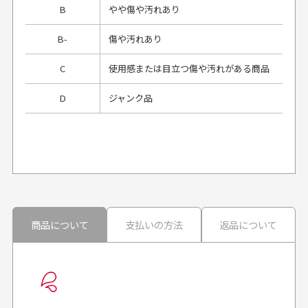
B
やや傷や汚れあり
B-
傷や汚れあり
C
使用感または目立つ傷や汚れがある商品
D
ジャンク品
プレゼント用にラッピングはしてもらえます
か？
申し訳ございませんが商品のラッピングは承っており
ません。
30代男性
30代男性
商品について
支払いの方法
返品について
配送日時の指定は可能ですか？
想像よりもキレイで
画像より商品は綺麗
良かった！
だったと思いました
お届け希望日時をご指定頂けます。
早く送っていただきあり
ポイントもすぐ使えて、