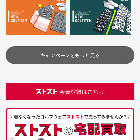
ご注文下さいませ。
ユーズド商品の特性故、メンテンスを行っておりま
30代女性
30代女性
すが、におい（煙草、香水、お香、古着特有の香
り、柔軟剤等)が付着している場合がございます。
定休日はありますか？
高価なブルゾンがお
いつも素敵な商品を
安く購入できました
ありがとうございま
す
土.日.祝日は定休日となっております。
高価なブルゾンがお安く
美品です。いつも素敵な
キャンペーンをもっと見る
その他の休日につきましてはサイト上にて告知させて
付属品について
購入できました。状態も
商品をありがとうござい
頂きます。
付属品の記載につきましては、弊社に入荷した時点
最高でした。
ます。
での付属品を記載させて頂いております。直営店や
正規代理店にて購入された際と異なる場合や欠品が
カートの有効時間はありますか？
会員登録はこちら
ある場合もございます。
商品をカートに入れられてから120分操作がない場合
は自動的にカート内の商品が削除されますのでご注意
下さい。
経年劣化について
お気に入り機能をご利用下さい。
当店では商品の管理には細心の注意を払っておりま