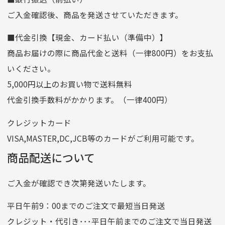
ご入金確認後、商品を発送させていただきます。
口座番号
0255557
■代金引換【現金、カード払い（準備中）】
口座名義
株式会社一条
商品お届けの際に商品代金と送料（一律800円）をお支払
ゆうちょ銀行
いください。
ゆうちょ間
5,000円以上のお買い物で送料無料
記号
14710
代金引換手数料がかかります。（一律400円）
番号
7762261
クレジットカード
他銀行から
VISA,MASTER,DC,JCB等のカードがご利用可能です。
店名
四七八（読みヨンナナハチ）
商品配送について
店番
478
ご入金が確認でき次第発送いたします。
預金種目
普通預金
口座番号
0776226
平日午前9：00までのご注文で最短当日発送
口座名義
株式会社一条
クレジット・代引き･･･平日午前までのご注文で当日発送