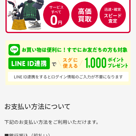
30代男性
50代男性
すが、経年により素材の劣化やパーツの強度低下が
生じている場合がございます。
中古ゴルフウェアの
安心して中古ウェア
品揃えがすごい
を買えるお店です
銀行振込（前払い）
専門店というだけあっ
早い対応でした。 中古
入金確認後商品発送となります。
て、ここまでゴルフブラ
品ですが綺麗に梱包され
※土曜、日曜、祝日は入金確認及び発送業務は致しておりま
ンドの取り扱いがあるの
ており商品を大切にして
せん。
はすごい。 毎日たくさ
いる感が伝わってきまし
申し込まれた商品と届いた商品が異なっている場合
尚、お振込み手数料はお客様ご負担となります。入金確認後
商品発送となります。
んの商品がアップされて
た 「フロント部分に汚
商品説明に記載されていない汚れやダメージがある商品
いるので新作チェックす
れあり」と記載ありまし
の場合
ご注文頂いてから7日以内をお振込み期限とさせ
るのが楽しみです。
たが、 どこ？というぐ
ていただきます。
※申し訳ございませんがイメージが異なる、色身が違うなど、
お客様都合による返品・交換はできませんのでご了承下さい。
らい目立つことなく綺麗
※お振込み期限が過ぎた場合は自動的にキャンセル扱いとな
お支払い方法について
りますのでご了承くださいませ。
な商品でお安く購入でき
て満足です! フリマア
三菱UFJ銀行
下記のお支払い方法をご利用いただけます。
[…]
支店名
和歌山支店
■銀行振込（前払い）
口座種別
普通