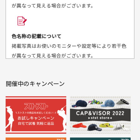
が異なって見える場合がございます。
商品購入からどれくらいで発送してもらえます
か？
30代男性
30代女性
平日午前9時までのご注文で最短当日発送させて頂いて
色名称の記載について
セールかつポイント
状態も良く満足して
おります。
掲載写真はお使いのモニターや設定等により若干色
も使えて、お得に購
おります
それ以降のご注文につきましては翌営業日の発送とさ
入出来ました
が異なって見える場合がございます。
セールかつポイントも使
欲しかったスカートが購
せて頂いております。
えて、お得に購入出来ま
入できました。状態も良
した。状態も非常に良く
く満足しております。
開催中のキャンペーン
送料はいくらかかりますか？
満足です。
実寸サイズについて
一点一点手作業で計測しておりますので、若干の誤
何点ご購入頂いた場合も全国一律で800円とさせて頂
差が生じる場合がございます。
いております。(1配送先につき)
また5,000円(税込)以上お買い物をして頂けた場合は送
料無料となります。
※必ず１つのショッピングカートに複数商品を入れて
においについて