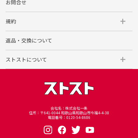
お問合せ
代金引換
代引手数料一律400円
規約
平日朝9:00mまでのご注文で当日発送
商品お届け時に配達員へご精算をお願い致しま
返品・交換について
す。
代金引換でのお支払い方法は現金のみとなりま
す。
ストストについて
商品代金＋送料(全国一律800円)＋代引手数料(一
律400円)＝合計金額
※代金引換のご利用はお買い上げ金額の上限が30万円(税込)
までとさせていただきます。
30万円を超える場合は銀行振り込みをご利用されるようお願
い申し上げます。
※商品発送後一定期間が過ぎてもお受け取り頂けない場合、
会社名：株式会社一条
住所：〒641-0044 和歌山県和歌山市今福4-4-38
当店に返却されますのでご注意下さいませ、再発送の場合は
電話番号：0120-54-8686
別途手数料を頂戴いたします。
その際の手数料は銀行振込となり、7日以内にお振込頂けな
い場合はキャンセルとさせて頂きますのでご了承下さいま