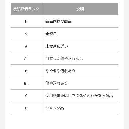
状態評価ランク
説明
N
新品同様の商品
S
未使用
A
未使用に近い
A-
目立った傷や汚れなし
B
やや傷や汚れあり
B-
傷や汚れあり
C
使用感または目立つ傷や汚れがある商品
D
ジャンク品
プレゼント用にラッピングはしてもらえます
か？