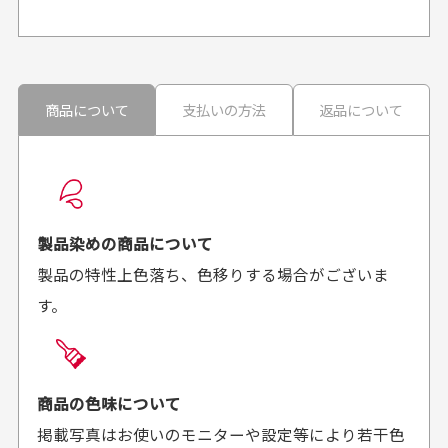
申し訳ございませんが商品のラッピングは承っており
ません。
30代男性
30代男性
商品について
支払いの方法
返品について
配送日時の指定は可能ですか？
想像よりもキレイで
画像より商品は綺麗
良かった！
だったと思いました
お届け希望日時をご指定頂けます。
早く送っていただきあり
ポイントもすぐ使えて、
ご注文時にご指定下さい。
製品染めの商品について
がとうございます。丁寧
お安く購入することが出
製品の特性上色落ち、色移りする場合がございま
に梱包されていて、商品
来ました。またお願いし
す。
の状態も良好でした。気
ます、ありがとうござい
買った商品を直接取りに行きたいのですが
に入りました。また機会
ました。
があればよろしくお願い
商品の受け渡しは、ゆうパックでの配送のみとさせて
します！
頂いております。
商品の色味について
掲載写真はお使いのモニターや設定等により若干色