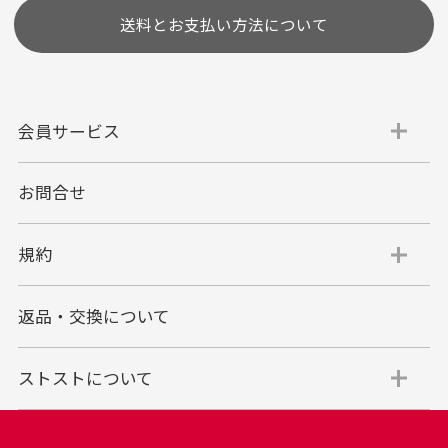
送料とお支払い方法について
会員サービス
お問合せ
代金引換
代引手数料一律400円
規約
平日朝9:00mまでのご注文で当日発送
商品お届け時に配達員へご精算をお願い致しま
返品・交換について
す。
代金引換でのお支払い方法は現金のみとなりま
す。
ストストについて
商品代金＋送料(全国一律800円)＋代引手数料(一
律400円)＝合計金額
※代金引換のご利用はお買い上げ金額の上限が30万円(税込)