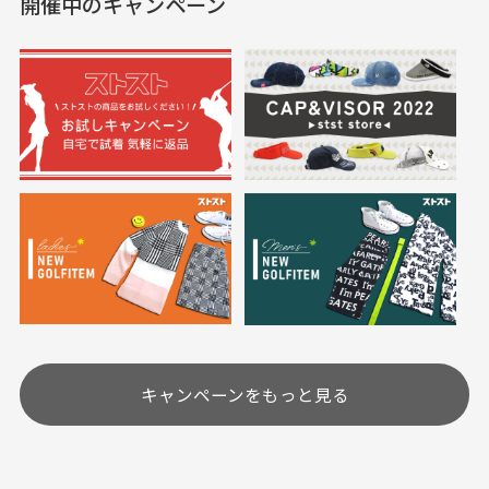
開催中のキャンペーン
送料はいくらかかりますか？
満足です。
実寸サイズについて
一点一点手作業で計測しておりますので、若干の誤
何点ご購入頂いた場合も全国一律で800円とさせて頂
差が生じる場合がございます。
いております。(1配送先につき)
また5,000円(税込)以上お買い物をして頂けた場合は送
料無料となります。
※必ず１つのショッピングカートに複数商品を入れて
においについて
ご注文下さいませ。
ユーズド商品の特性故、メンテンスを行っておりま
30代女性
30代女性
すが、におい（煙草、香水、お香、古着特有の香
り、柔軟剤等)が付着している場合がございます。
定休日はありますか？
高価なブルゾンがお
いつも素敵な商品を
安く購入できました
ありがとうございま
す
土.日.祝日は定休日となっております。
高価なブルゾンがお安く
美品です。いつも素敵な
キャンペーンをもっと見る
その他の休日につきましてはサイト上にて告知させて
付属品について
購入できました。状態も
商品をありがとうござい
頂きます。
付属品の記載につきましては、弊社に入荷した時点
最高でした。
ます。
での付属品を記載させて頂いております。直営店や