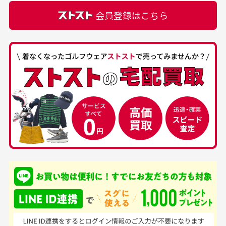
正規代理店にて購入された際と異なる場合や欠品が
カートの有効時間はありますか？
会員登録はこちら
ある場合もございます。
商品をカートに入れられてから120分操作がない場合
は自動的にカート内の商品が削除されますのでご注意
下さい。
経年劣化について
お気に入り機能をご利用下さい。
当店では商品の管理には細心の注意を払っておりま
30代男性
50代男性
すが、経年により素材の劣化やパーツの強度低下が
生じている場合がございます。
中古ゴルフウェアの
安心して中古ウェア
品揃えがすごい
を買えるお店です
銀行振込（前払い）
専門店というだけあっ
早い対応でした。 中古
入金確認後商品発送となります。
て、ここまでゴルフブラ
品ですが綺麗に梱包され
※土曜、日曜、祝日は入金確認及び発送業務は致しておりま
ンドの取り扱いがあるの
ており商品を大切にして
せん。
はすごい。 毎日たくさ
いる感が伝わってきまし
申し込まれた商品と届いた商品が異なっている場合
尚、お振込み手数料はお客様ご負担となります。入金確認後
商品発送となります。
んの商品がアップされて
た 「フロント部分に汚
商品説明に記載されていない汚れやダメージがある商品
いるので新作チェックす
れあり」と記載ありまし