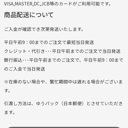
VISA,MASTER,DC,JCB等のカードがご利用可能です。
店名
四七八（読みヨンナナハチ）
商品配送について
店番
478
ご入金が確認でき次第発送いたします。
預金種目
普通預金
口座番号
0776226
平日午前9：00までのご注文で最短当日発送
口座名義
株式会社一条
クレジット・代引き･･･平日午前までのご注文で当日発送
銀行振込･･･平日午前までのご注文で、平日午前9：00まで
のご入金で当日発送
クレジットカード
平日朝9:00までのご注文で当日発送
※在庫のない場合や、繁忙期間中は遅れる場合がございま
お支払い回数はお選び頂けます。
す。
※お使いのくクレジットカードによってはお支払い回数をお
選びいただけない場合がございます。
引渡し方法は、ゆうパック（日本郵便）とさせていただき
(1,2,3,5,6,10,12,15,18,20,24,リボ払い)
ます。
［ 支払い可能クレジットカード］