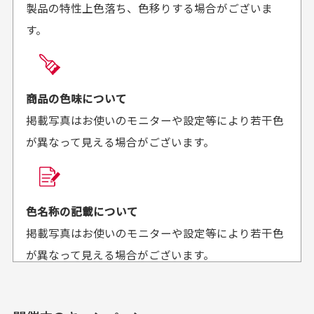
製品の特性上色落ち、色移りする場合がございま
に梱包されていて、商品
来ました。またお願いし
す。
の状態も良好でした。気
ます、ありがとうござい
買った商品を直接取りに行きたいのですが
に入りました。また機会
ました。
があればよろしくお願い
商品の受け渡しは、ゆうパックでの配送のみとさせて
します！
頂いております。
商品の色味について
掲載写真はお使いのモニターや設定等により若干色
が異なって見える場合がございます。
商品購入からどれくらいで発送してもらえます
か？
30代男性
30代女性
平日午前9時までのご注文で最短当日発送させて頂いて
色名称の記載について
セールかつポイント
状態も良く満足して
おります。
掲載写真はお使いのモニターや設定等により若干色
も使えて、お得に購
おります
それ以降のご注文につきましては翌営業日の発送とさ
入出来ました
が異なって見える場合がございます。
セールかつポイントも使
欲しかったスカートが購
せて頂いております。
えて、お得に購入出来ま
入できました。状態も良
した。状態も非常に良く
く満足しております。