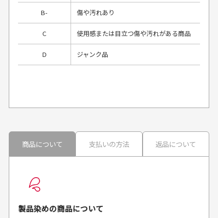
B-
傷や汚れあり
C
使用感または目立つ傷や汚れがある商品
D
ジャンク品
プレゼント用にラッピングはしてもらえます
か？
申し訳ございませんが商品のラッピングは承っており
ません。
30代男性
30代男性
商品について
支払いの方法
返品について
配送日時の指定は可能ですか？
想像よりもキレイで
画像より商品は綺麗
良かった！
だったと思いました
お届け希望日時をご指定頂けます。
早く送っていただきあり
ポイントもすぐ使えて、
ご注文時にご指定下さい。
製品染めの商品について
がとうございます。丁寧
お安く購入することが出