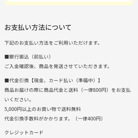
の場合
ご注文頂いてから7日以内をお振込み期限とさせ
るのが楽しみです。
たが、 どこ？というぐ
ていただきます。
※申し訳ございませんがイメージが異なる、色身が違うなど、
お客様都合による返品・交換はできませんのでご了承下さい。
らい目立つことなく綺麗
※お振込み期限が過ぎた場合は自動的にキャンセル扱いとな
お支払い方法について
りますのでご了承くださいませ。
な商品でお安く購入でき
て満足です! フリマア
三菱UFJ銀行
下記のお支払い方法をご利用いただけます。
[…]
支店名
和歌山支店
■銀行振込（前払い）
口座種別
普通
ご入金確認後、商品を発送させていただきます。
口座番号
0255557
■代金引換【現金、カード払い（準備中）】
口座名義
株式会社一条
商品お届けの際に商品代金と送料（一律800円）をお支払
ゆうちょ銀行
いください。
ゆうちょ間
5,000円以上のお買い物で送料無料
記号
14710
代金引換手数料がかかります。（一律400円）
番号
7762261
クレジットカード
他銀行から