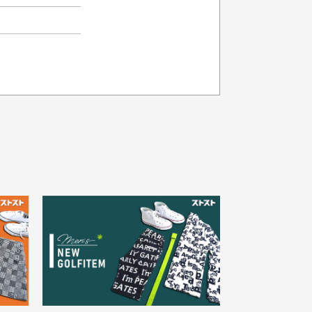
品の色味について
載写真はお使いのモニターや設定等
より若干色が異なって見える場合が
30代女性
ざいます。
さい。
え
状態も良く満足しておりま
た
す
欲しかったスカートが購入で
寸サイズについて
。
きました。状態も良く満足し
点一点手作業で計測しておりますの