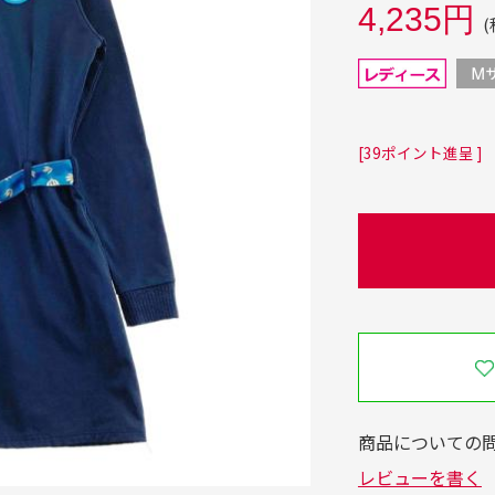
4,235円
(
[39ポイント進呈 ]