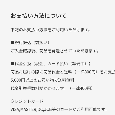
口座番号
0776226
※必ず１つのショッピングカートに
経年
口座名義
株式会社一
お支払い方法について
当店
生じ
定休日はありますか？
下記のお支払い方法をご利用いただけます。
クレジットカード
■銀行振込（前払い）
土.日.祝日は定休日となっております
平日朝9:00までのご注文で当日発送
ご入金確認後、商品を発送させていただきます。
その他の休日につきましてはサイト
お支払い回数はお選び頂けます。
■代金引換【現金、カード払い（準備中）】
お使いのくクレジットカードによっては
商品お届けの際に商品代金と送料（一律800円）をお支
カートの有効時間はありますか
(1,2,3,5,6,10,12,15,18,20,24,リボ払い)
5,000円以上のお買い物で送料無料
［ 支払い可能クレジットカード］
代金引換手数料がかかります。（一律400円）
商品をカートに入れられてから12
クレジットカード
お気に入り機能をご利用下さい。
VISA,MASTER,DC,JCB等のカードがご利用可能です。