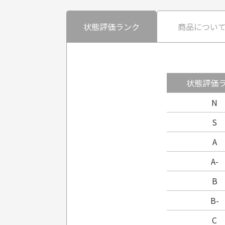
状態評価ランク
商品につい
状態評価
N
S
A
A-
B
B-
C