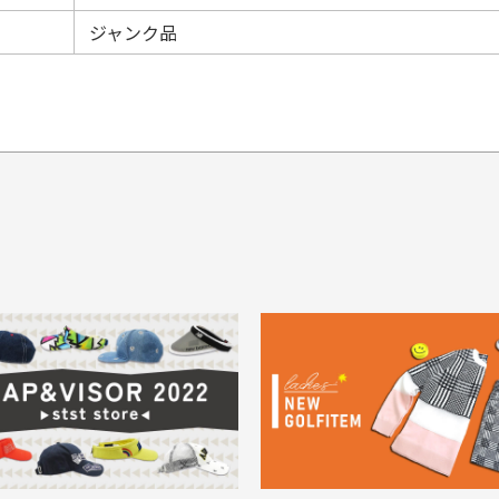
ジャンク品
てもらえますか？
品について
商
ングは承っておりません。
色落ち、色移りする場合
掲
っている場合
務は致しておりません。
メージがある商品の場合
。
に
30代男性
30代男性
ります。入金確認後商品発送となります。
ご
身が違うなど、お客様都合による返品・交換はできませんのでご了承下
期限とさせていただきます。
像より商品は綺麗だった
セールかつポイントも使
ャンセル扱いとなりますのでご了承くださいませ。
思いました
て、お得に購入出来まし
菱UFJ銀行
イントもすぐ使えて、お安
セールかつポイントも使え
について
実
購入することが出来まし
て、お得に購入出来ました
使いのモニターや設定等
一