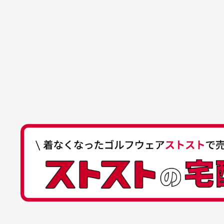
買った商品を直接取りに行きた
れていて、商品の状態も良好
た
口座種別
普通
により若干色
でした。気に入りました。ま
が
口座番号
0255557
ございます。
た機会があればよろしくお願
商品の受け渡しは、ゆうパックでの
口座名義
株式会社一
いします！
ゆ
商品購入からどれくらいで発送
ゆうちょ間
においについ
ユーズド商品
記号
14710
30代女性
平日午前9時までのご注文で最短当
行っておりま
それ以降のご注文につきましては翌
番号
7762261
水、お香、古
高価なブルゾンがお安く購
い
他銀行から
が付着してい
入できました
と
送料はいくらかかりますか？
店名
四七八（読
高価なブルゾンがお安く購入
美
店番
478
できました。状態も最高でし
を
何点ご購入頂いた場合も全国一律で8
預金種目
普通預金
た。
また5,000円(税込)以上お買い物