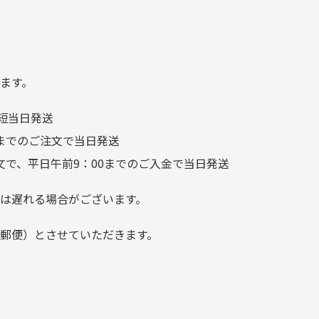
れ
てきました 「フロント部分に
る
汚れあり」と記載ありました
り素材の劣化やパーツの強度低下が
が、 どこ？というぐらい目立
つことなく綺麗な商品でお安
ます。
く購入できて満足です! フリマ
短当日発送
ア […]
前までのご注文で当日発送
文で、平日午前9：00までのご入金で当日発送
は遅れる場合がございます。
郵便）とさせていただきます。
でご注意下さい。