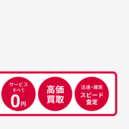
。
ております。
、若干の誤差が生じる場合がござい
す。
属品について
属品の記載につきましては、弊社に
50代男性
荷した時点での付属品を記載させて
いております。直営店や正規代理店
え
安心して中古ウェアを買え
て購入された際と異なる場合や欠品
るお店です
ある場合もございます。
こ
早い対応でした。 中古品です
り
が綺麗に梱包されており商品
日
を大切にしている感が伝わっ