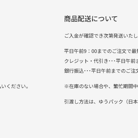
たくさんの商品がアップさ
複数商品を入れてご注文下さいませ。
劣化について
条
ているので新作チェックす
商品配送について
では商品の管理には細心の注意を払っておりますが、経年によ
のが楽しみです。
ている場合がございます。
ご入金が確認でき次第発送いたし
平日午前9：00までのご注文で最
。
クレジット・代引き･･･平日午
上にて告知させて頂きます。
銀行振込･･･平日午前までのご注
お支払い回数をお選びいただけない場合がございます。
払いください。
※在庫のない場合や、繁忙期間中
？
引渡し方法は、ゆうパック（日本
0分操作がない場合は自動的にカート内の商品が削除されますの