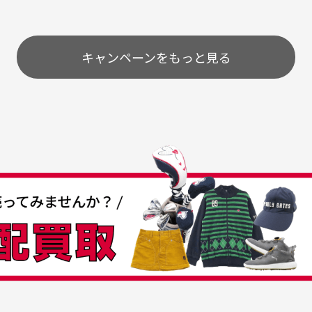
いのですが
。またお願いします、あり
状態も非常に良く満足です
が異なって見える場合が
で
とうございました。
ま
配送のみとさせて頂いております。
キャンペーンをもっと見る
条
うちょ銀行
してもらえますか？
て
付
の特性故、メンテンスを
付
30代女性
30代男性
日発送させて頂いております。
すが、におい（煙草、香
入
営業日の発送とさせて頂いております。
着特有の香り、柔軟剤等)
頂
つも素敵な商品をありが
中古ゴルフウェアの品揃
る場合がございます。
に
うございます
がすごい
み ヨンナナハチ）
が
品です。いつも素敵な商品
専門店というだけあって、
ありがとうございます。
こまでゴルフブランドの取
00円とさせて頂いております。(1配送先につき)
扱いがあるのはすごい。 毎
をして頂けた場合は送料無料となります。