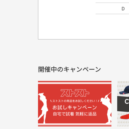
D
プレゼント用にラッピングはし
銀行振込（前払い）
製品染めの商
入金確認後商品発送となります。
申し訳ございませんが商品のラッピ
製品の特性上
申し込まれた商品と届いた商品が異な
土曜、日曜、祝日は入金確認及び発送業
商品説明に記載されていない汚れやダ
がございます
開催中のキャンペーン
30代男性
尚、お振込み手数料はお客様ご負担とな
配送日時の指定は可能ですか？
申し訳ございませんがイメージが異なる、色
ご注文頂いてから7日以内をお振込み
想像よりもキレイで良かっ
画
お振込み期限が過ぎた場合は自動的にキ
お届け希望日時をご指定頂けます。
た！
と
ご注文時にご指定下さい。
三
早く送っていただきありがと
ポ
色名称の記載
うございます。丁寧に梱包さ
支店名
和歌山支店
く
掲載写真はお