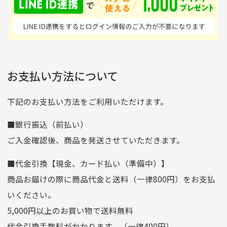
はすごい。 毎日たくさ
いる感が伝わってきまし
申し込まれた商品と届いた商品が異なっている場合
尚、お振込み手数料はお客様ご負担となります。入金確認後
商品発送となります。
んの商品がアップされて
た 「フロント部分に汚
商品説明に記載されていない汚れやダメージがある商品
いるので新作チェックす
れあり」と記載ありまし
の場合
ご注文頂いてから7日以内をお振込み期限とさせ
るのが楽しみです。
たが、 どこ？というぐ
ていただきます。
※申し訳ございませんがイメージが異なる、色身が違うなど、
お客様都合による返品・交換はできませんのでご了承下さい。
らい目立つことなく綺麗
※お振込み期限が過ぎた場合は自動的にキャンセル扱いとな
お支払い方法について
りますのでご了承くださいませ。
な商品でお安く購入でき
て満足です! フリマア
三菱UFJ銀行
下記のお支払い方法をご利用いただけます。
[…]
支店名
和歌山支店
■銀行振込（前払い）
口座種別
普通
ご入金確認後、商品を発送させていただきます。
口座番号
0255557
■代金引換【現金、カード払い（準備中）】
口座名義
株式会社一条
商品お届けの際に商品代金と送料（一律800円）をお支払
ゆうちょ銀行
いください。
ゆうちょ間
5,000円以上のお買い物で送料無料
記号
14710
代金引換手数料がかかります。（一律400円）