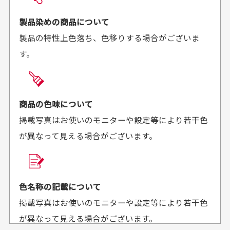
お届け希望日時をご指定頂けます。
早く送っていただきあり
ポイントもすぐ使えて、
ご注文時にご指定下さい。
製品染めの商品について
がとうございます。丁寧
お安く購入することが出
製品の特性上色落ち、色移りする場合がございま
に梱包されていて、商品
来ました。またお願いし
す。
の状態も良好でした。気
ます、ありがとうござい
買った商品を直接取りに行きたいのですが
に入りました。また機会
ました。
があればよろしくお願い
商品の受け渡しは、ゆうパックでの配送のみとさせて
します！
頂いております。
商品の色味について
掲載写真はお使いのモニターや設定等により若干色
が異なって見える場合がございます。
商品購入からどれくらいで発送してもらえます
か？
30代男性
30代女性
平日午前9時までのご注文で最短当日発送させて頂いて
色名称の記載について
セールかつポイント
状態も良く満足して
おります。
掲載写真はお使いのモニターや設定等により若干色
も使えて、お得に購
おります
それ以降のご注文につきましては翌営業日の発送とさ
入出来ました
が異なって見える場合がございます。
セールかつポイントも使
欲しかったスカートが購
せて頂いております。