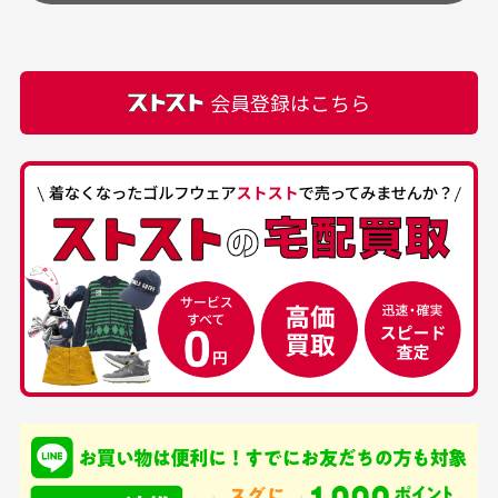
頂きます。
付属品の記載につきましては、弊社に入荷した時点
最高でした。
ます。
での付属品を記載させて頂いております。直営店や
正規代理店にて購入された際と異なる場合や欠品が
カートの有効時間はありますか？
会員登録はこちら
ある場合もございます。
商品をカートに入れられてから120分操作がない場合
は自動的にカート内の商品が削除されますのでご注意
下さい。
経年劣化について
お気に入り機能をご利用下さい。
当店では商品の管理には細心の注意を払っておりま
30代男性
50代男性
すが、経年により素材の劣化やパーツの強度低下が
生じている場合がございます。
中古ゴルフウェアの
安心して中古ウェア
品揃えがすごい
を買えるお店です
銀行振込（前払い）
専門店というだけあっ
早い対応でした。 中古
入金確認後商品発送となります。
て、ここまでゴルフブラ
品ですが綺麗に梱包され
※土曜、日曜、祝日は入金確認及び発送業務は致しておりま
ンドの取り扱いがあるの
ており商品を大切にして
せん。