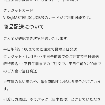
番号
7762261
クレジットカード
他銀行から
VISA,MASTER,DC,JCB等のカードがご利用可能です。
店名
四七八（読みヨンナナハチ）
商品配送について
店番
478
ご入金が確認でき次第発送いたします。
預金種目
普通預金
口座番号
0776226
平日午前9：00までのご注文で最短当日発送
口座名義
株式会社一条
クレジット・代引き･･･平日午前までのご注文で当日発送
銀行振込･･･平日午前までのご注文で、平日午前9：00まで
のご入金で当日発送
クレジットカード
平日朝9:00までのご注文で当日発送
※在庫のない場合や、繁忙期間中は遅れる場合がございま
お支払い回数はお選び頂けます。
す。
※お使いのくクレジットカードによってはお支払い回数をお
選びいただけない場合がございます。
引渡し方法は、ゆうパック（日本郵便）とさせていただき
(1,2,3,5,6,10,12,15,18,20,24,リボ払い)