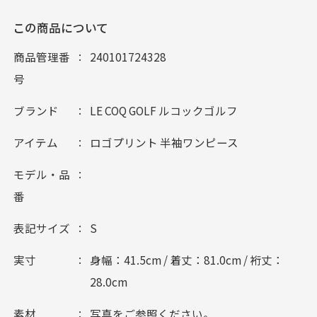
この商品について
商品管理番
240101724328
号
ブランド
LE COQ GOLF ルコックゴルフ
アイテム
ロゴプリント 半袖ワンピース
モデル・品
番
表記サイズ
S
実寸
身幅：41.5cm / 着丈：81.0cm / 裄丈：
28.0cm
素材
写真をご参照ください。