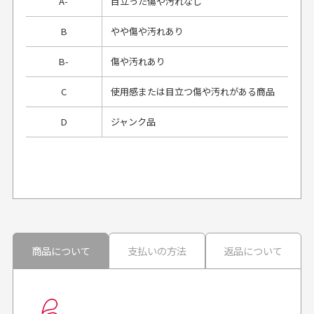
A-
目立った傷や汚れなし
B
やや傷や汚れあり
B-
傷や汚れあり
C
使用感または目立つ傷や汚れがある商品
D
ジャンク品
プレゼント用にラッピングはしてもらえます
か？
申し訳ございませんが商品のラッピングは承っており
ません。
30代男性
30代男性
商品について
支払いの方法
返品について
配送日時の指定は可能ですか？
想像よりもキレイで
画像より商品は綺麗
良かった！
だったと思いました