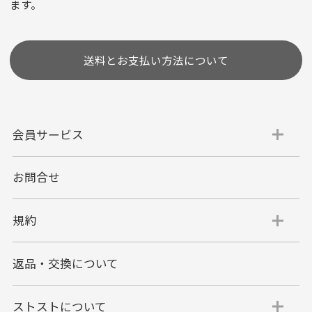
ます。
［ 支払い可能クレジットカード］
送料とお支払い方法について
会員サービス
お問合せ
代金引換
代引手数料一律400円
規約
平日朝9:00mまでのご注文で当日発送
商品お届け時に配達員へご精算をお願い致しま
返品・交換について
す。
代金引換でのお支払い方法は現金のみとなりま
す。
ストストについて