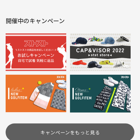
えて、お得に購入出来ま
入できました。状態も良
した。状態も非常に良く
く満足しております。
開催中のキャンペーン
送料はいくらかかりますか？
満足です。
実寸サイズについて
一点一点手作業で計測しておりますので、若干の誤
何点ご購入頂いた場合も全国一律で800円とさせて頂
差が生じる場合がございます。
いております。(1配送先につき)
また5,000円(税込)以上お買い物をして頂けた場合は送
料無料となります。
※必ず１つのショッピングカートに複数商品を入れて
においについて
ご注文下さいませ。
ユーズド商品の特性故、メンテンスを行っておりま
30代女性
30代女性
すが、におい（煙草、香水、お香、古着特有の香
り、柔軟剤等)が付着している場合がございます。
定休日はありますか？
高価なブルゾンがお
いつも素敵な商品を
安く購入できました
ありがとうございま
す
土.日.祝日は定休日となっております。
高価なブルゾンがお安く
美品です。いつも素敵な
キャンペーンをもっと見る
その他の休日につきましてはサイト上にて告知させて
付属品について
購入できました。状態も
商品をありがとうござい