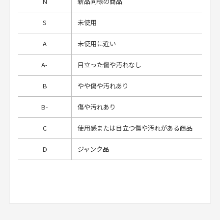
N
新品同様の商品
S
未使用
A
未使用に近い
A-
目立った傷や汚れなし
B
やや傷や汚れあり
B-
傷や汚れあり
C
使用感または目立つ傷や汚れがある商品
D
ジャンク品
プレゼント用にラッピングはしてもらえます
か？
申し訳ございませんが商品のラッピングは承っており