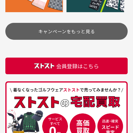
り、柔軟剤等)が付着している場合がございます。
定休日はありますか？
高価なブルゾンがお
いつも素敵な商品を
安く購入できました
ありがとうございま
す
土.日.祝日は定休日となっております。
高価なブルゾンがお安く
美品です。いつも素敵な
キャンペーンをもっと見る
その他の休日につきましてはサイト上にて告知させて
付属品について
購入できました。状態も
商品をありがとうござい
頂きます。
付属品の記載につきましては、弊社に入荷した時点
最高でした。
ます。
での付属品を記載させて頂いております。直営店や
正規代理店にて購入された際と異なる場合や欠品が
カートの有効時間はありますか？
会員登録はこちら
ある場合もございます。
商品をカートに入れられてから120分操作がない場合
は自動的にカート内の商品が削除されますのでご注意
下さい。
経年劣化について
お気に入り機能をご利用下さい。
当店では商品の管理には細心の注意を払っておりま
30代男性
50代男性
すが、経年により素材の劣化やパーツの強度低下が
生じている場合がございます。
中古ゴルフウェアの
安心して中古ウェア