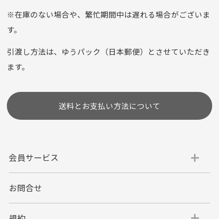
平日朝9:00までのご注文で当日発送
※在庫のない場合や、繁忙期間中は遅れる場合がございま
お支払い回数はお選び頂けます。
す。
※お使いのくクレジットカードによってはお支払い回数をお
選びいただけない場合がございます。
引渡し方法は、ゆうパック（日本郵便）とさせていただき
(1,2,3,5,6,10,12,15,18,20,24,リボ払い)
ます。
［ 支払い可能クレジットカード］
送料とお支払い方法について
会員サービス
お問合せ
代金引換
代引手数料一律400円
規約