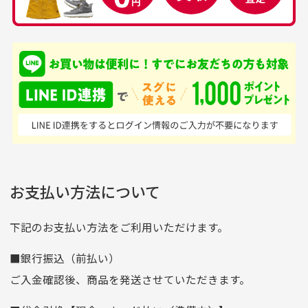
品揃えがすごい
を買えるお店です
銀行振込（前払い）
専門店というだけあっ
早い対応でした。 中古
入金確認後商品発送となります。
て、ここまでゴルフブラ
品ですが綺麗に梱包され
※土曜、日曜、祝日は入金確認及び発送業務は致しておりま
ンドの取り扱いがあるの
ており商品を大切にして
せん。
はすごい。 毎日たくさ
いる感が伝わってきまし
申し込まれた商品と届いた商品が異なっている場合
尚、お振込み手数料はお客様ご負担となります。入金確認後
商品発送となります。
んの商品がアップされて
た 「フロント部分に汚
商品説明に記載されていない汚れやダメージがある商品
いるので新作チェックす
れあり」と記載ありまし
の場合
ご注文頂いてから7日以内をお振込み期限とさせ
るのが楽しみです。
たが、 どこ？というぐ
ていただきます。
※申し訳ございませんがイメージが異なる、色身が違うなど、
お客様都合による返品・交換はできませんのでご了承下さい。
らい目立つことなく綺麗
※お振込み期限が過ぎた場合は自動的にキャンセル扱いとな
お支払い方法について
りますのでご了承くださいませ。
な商品でお安く購入でき
て満足です! フリマア
三菱UFJ銀行
下記のお支払い方法をご利用いただけます。
[…]
支店名
和歌山支店
■銀行振込（前払い）
口座種別
普通
ご入金確認後、商品を発送させていただきます。
口座番号
0255557