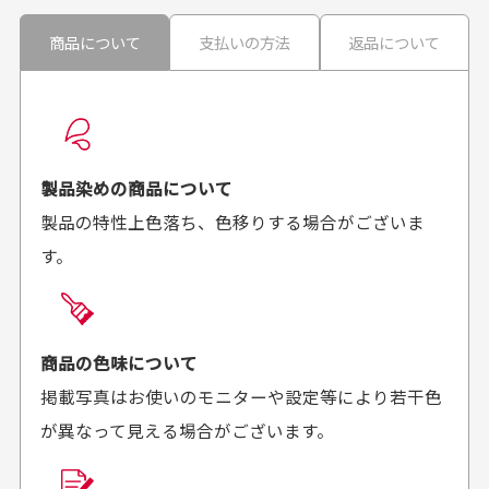
ません。
30代男性
30代男性
商品について
支払いの方法
返品について
配送日時の指定は可能ですか？
想像よりもキレイで
画像より商品は綺麗
良かった！
だったと思いました
お届け希望日時をご指定頂けます。
早く送っていただきあり
ポイントもすぐ使えて、
ご注文時にご指定下さい。
製品染めの商品について
がとうございます。丁寧
お安く購入することが出
製品の特性上色落ち、色移りする場合がございま
に梱包されていて、商品
来ました。またお願いし
す。
の状態も良好でした。気
ます、ありがとうござい
買った商品を直接取りに行きたいのですが
に入りました。また機会
ました。
があればよろしくお願い
商品の受け渡しは、ゆうパックでの配送のみとさせて
します！
頂いております。
商品の色味について
掲載写真はお使いのモニターや設定等により若干色
が異なって見える場合がございます。
商品購入からどれくらいで発送してもらえます
か？
30代男性
30代女性