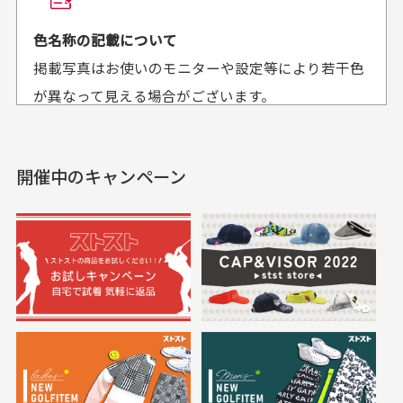
平日午前9時までのご注文で最短当日発送させて頂いて
色名称の記載について
セールかつポイント
状態も良く満足して
おります。
掲載写真はお使いのモニターや設定等により若干色
も使えて、お得に購
おります
それ以降のご注文につきましては翌営業日の発送とさ
入出来ました
が異なって見える場合がございます。
セールかつポイントも使
欲しかったスカートが購
せて頂いております。
えて、お得に購入出来ま
入できました。状態も良
した。状態も非常に良く
く満足しております。
開催中のキャンペーン
送料はいくらかかりますか？
満足です。
実寸サイズについて
一点一点手作業で計測しておりますので、若干の誤
何点ご購入頂いた場合も全国一律で800円とさせて頂
差が生じる場合がございます。
いております。(1配送先につき)
また5,000円(税込)以上お買い物をして頂けた場合は送
料無料となります。
※必ず１つのショッピングカートに複数商品を入れて
においについて
ご注文下さいませ。
ユーズド商品の特性故、メンテンスを行っておりま
30代女性
30代女性
すが、におい（煙草、香水、お香、古着特有の香