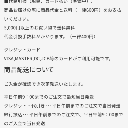
■代金引換【現金、カード払い（準備中）】
口座名義
株式会社一条
商品お届けの際に商品代金と送料（一律800円）をお支払
ゆうちょ銀行
いください。
ゆうちょ間
5,000円以上のお買い物で送料無料
記号
14710
代金引換手数料がかかります。（一律400円）
番号
7762261
クレジットカード
他銀行から
VISA,MASTER,DC,JCB等のカードがご利用可能です。
店名
四七八（読みヨンナナハチ）
商品配送について
店番
478
ご入金が確認でき次第発送いたします。
預金種目
普通預金
口座番号
0776226
平日午前9：00までのご注文で最短当日発送
口座名義
株式会社一条
クレジット・代引き･･･平日午前までのご注文で当日発送
銀行振込･･･平日午前までのご注文で、平日午前9：00まで
のご入金で当日発送
クレジットカード