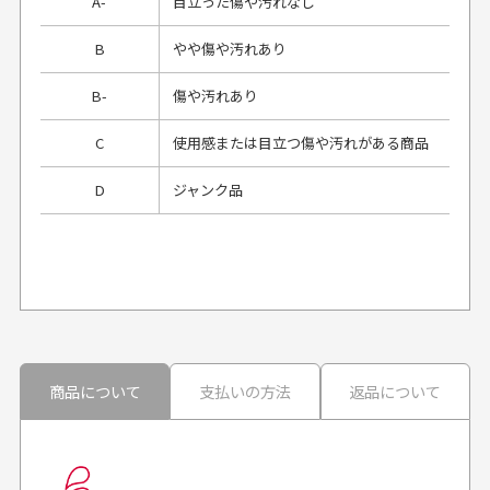
A-
目立った傷や汚れなし
B
やや傷や汚れあり
B-
傷や汚れあり
C
使用感または目立つ傷や汚れがある商品
D
ジャンク品
プレゼント用にラッピングはしてもらえます
か？
申し訳ございませんが商品のラッピングは承っており
ません。
30代男性
30代男性
商品について
支払いの方法
返品について
配送日時の指定は可能ですか？
想像よりもキレイで
画像より商品は綺麗
良かった！
だったと思いました