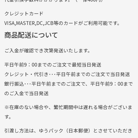
番号
7762261
クレジットカード
他銀行から
VISA,MASTER,DC,JCB等のカードがご利用可能です。
店名
四七八（読みヨンナナハチ）
商品配送について
店番
478
ご入金が確認でき次第発送いたします。
預金種目
普通預金
口座番号
0776226
平日午前9：00までのご注文で最短当日発送
口座名義
株式会社一条
クレジット・代引き･･･平日午前までのご注文で当日発送
銀行振込･･･平日午前までのご注文で、平日午前9：00まで
のご入金で当日発送
クレジットカード
平日朝9:00までのご注文で当日発送
※在庫のない場合や、繁忙期間中は遅れる場合がございま
お支払い回数はお選び頂けます。
す。
※お使いのくクレジットカードによってはお支払い回数をお
選びいただけない場合がございます。
引渡し方法は、ゆうパック（日本郵便）とさせていただき
(1,2,3,5,6,10,12,15,18,20,24,リボ払い)