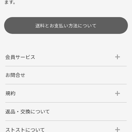
ます。
［ 支払い可能クレジットカード］
送料とお支払い方法について
会員サービス
お問合せ
代金引換
代引手数料一律400円
規約
平日朝9:00mまでのご注文で当日発送
商品お届け時に配達員へご精算をお願い致しま
返品・交換について
す。
代金引換でのお支払い方法は現金のみとなりま
す。
ストストについて