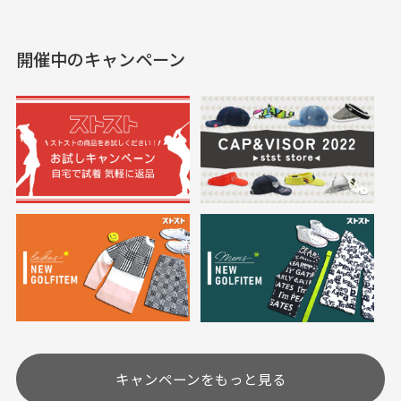
えて、お得に購入出来ま
入できました。状態も良
した。状態も非常に良く
く満足しております。
開催中のキャンペーン
送料はいくらかかりますか？
満足です。
実寸サイズについて
一点一点手作業で計測しておりますので、若干の誤
何点ご購入頂いた場合も全国一律で800円とさせて頂
差が生じる場合がございます。
いております。(1配送先につき)
また5,000円(税込)以上お買い物をして頂けた場合は送
料無料となります。
※必ず１つのショッピングカートに複数商品を入れて
においについて
ご注文下さいませ。
ユーズド商品の特性故、メンテンスを行っておりま
30代女性
30代女性
すが、におい（煙草、香水、お香、古着特有の香
り、柔軟剤等)が付着している場合がございます。
定休日はありますか？
高価なブルゾンがお
いつも素敵な商品を
安く購入できました
ありがとうございま
す
土.日.祝日は定休日となっております。
高価なブルゾンがお安く
美品です。いつも素敵な
キャンペーンをもっと見る
その他の休日につきましてはサイト上にて告知させて
付属品について
購入できました。状態も
商品をありがとうござい