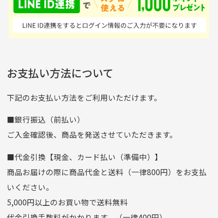
はすごい。 毎日たくさ
いる感が伝わってきまし
申し込まれた商品と届いた商品が異なっている場合
尚、お振込み手数料はお客様ご負担となります。入金確認後
商品発送となります。
んの商品がアップされて
た 「フロント部分に汚
商品説明に記載されていない汚れやダメージがある商品
いるので新作チェックす
れあり」と記載ありまし
の場合
ご注文頂いてから7日以内をお振込み期限とさせ
るのが楽しみです。
たが、 どこ？というぐ
ていただきます。
※申し訳ございませんがイメージが異なる、色身が違うなど、
お客様都合による返品・交換はできませんのでご了承下さい。
らい目立つことなく綺麗
※お振込み期限が過ぎた場合は自動的にキャンセル扱いとな
お支払い方法について
りますのでご了承くださいませ。
な商品でお安く購入でき
て満足です! フリマア
三菱UFJ銀行
下記のお支払い方法をご利用いただけます。
[…]
支店名
和歌山支店
■銀行振込（前払い）
口座種別
普通
ご入金確認後、商品を発送させていただきます。
口座番号
0255557
■代金引換【現金、カード払い（準備中）】
口座名義
株式会社一条
商品お届けの際に商品代金と送料（一律800円）をお支払
ゆうちょ銀行
いください。
ゆうちょ間
5,000円以上のお買い物で送料無料
記号
14710
代金引換手数料がかかります。（一律400円）