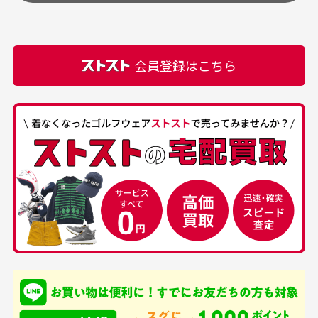
頂きます。
付属品の記載につきましては、弊社に入荷した時点
最高でした。
ます。
での付属品を記載させて頂いております。直営店や
正規代理店にて購入された際と異なる場合や欠品が
カートの有効時間はありますか？
会員登録はこちら
ある場合もございます。
商品をカートに入れられてから120分操作がない場合
は自動的にカート内の商品が削除されますのでご注意
下さい。
経年劣化について
お気に入り機能をご利用下さい。
当店では商品の管理には細心の注意を払っておりま
30代男性
50代男性
すが、経年により素材の劣化やパーツの強度低下が
生じている場合がございます。
中古ゴルフウェアの
安心して中古ウェア
品揃えがすごい
を買えるお店です
銀行振込（前払い）
専門店というだけあっ
早い対応でした。 中古
入金確認後商品発送となります。
て、ここまでゴルフブラ
品ですが綺麗に梱包され
※土曜、日曜、祝日は入金確認及び発送業務は致しておりま
ンドの取り扱いがあるの
ており商品を大切にして
せん。