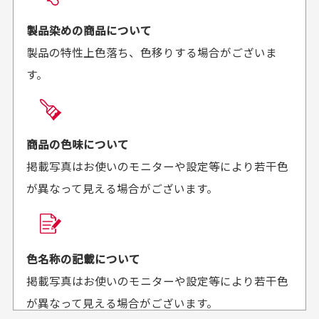
お届け希望日時をご指定頂けます。
早く送っていただきあり
ポイントもすぐ使えて、
ご注文時にご指定下さい。
製品染めの商品について
がとうございます。丁寧
お安く購入することが出
製品の特性上色落ち、色移りする場合がございま
に梱包されていて、商品
来ました。またお願いし
す。
の状態も良好でした。気
ます、ありがとうござい
買った商品を直接取りに行きたいのですが
に入りました。また機会
ました。
があればよろしくお願い
商品の受け渡しは、ゆうパックでの配送のみとさせて
します！
頂いております。
商品の色味について
掲載写真はお使いのモニターや設定等により若干色
が異なって見える場合がございます。
商品購入からどれくらいで発送してもらえます
か？
30代男性
30代女性
平日午前9時までのご注文で最短当日発送させて頂いて
色名称の記載について
セールかつポイント
状態も良く満足して
おります。
掲載写真はお使いのモニターや設定等により若干色
も使えて、お得に購
おります
それ以降のご注文につきましては翌営業日の発送とさ
入出来ました
が異なって見える場合がございます。
セールかつポイントも使
欲しかったスカートが購
せて頂いております。