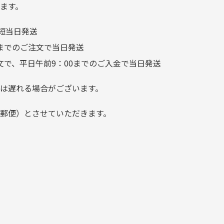
つことなく綺麗な商品でお安
ます。
く購入できて満足です! フリマ
短当日発送
ア […]
前までのご注文で当日発送
文で、平日午前9：00までのご入金で当日発送
は遅れる場合がございます。
郵便）とさせていただきます。
でご注意下さい。