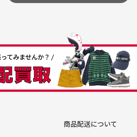
うちょ銀行
してもらえますか？
て
付
の特性故、メンテンスを
付
30代女性
30代男性
日発送させて頂いております。
すが、におい（煙草、香
入
営業日の発送とさせて頂いております。
着特有の香り、柔軟剤等)
頂
つも素敵な商品をありが
中古ゴルフウェアの品揃
る場合がございます。
に
うございます
がすごい
み ヨンナナハチ）
が
品です。いつも素敵な商品
専門店というだけあって、
ありがとうございます。
こまでゴルフブランドの取
00円とさせて頂いております。(1配送先につき)
扱いがあるのはすごい。 毎
をして頂けた場合は送料無料となります。
たくさんの商品がアップさ
複数商品を入れてご注文下さいませ。
劣化について
条
ているので新作チェックす
商品配送について
では商品の管理には細心の注意を払っておりますが、経年によ
のが楽しみです。
ている場合がございます。