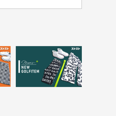
品の色味について
載写真はお使いのモニターや設定等
より若干色が異なって見える場合が
30代女性
ざいます。
さい。
え
状態も良く満足しておりま
た
す
欲しかったスカートが購入で
寸サイズについて
。
きました。状態も良く満足し
点一点手作業で計測しておりますの
。
ております。
、若干の誤差が生じる場合がござい
す。