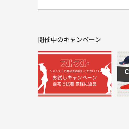
プレゼント用にラッピングはし
銀行振込（前払い）
製品染めの商
入金確認後商品発送となります。
申し訳ございませんが商品のラッピ
製品の特性上
申し込まれた商品と届いた商品が異な
土曜、日曜、祝日は入金確認及び発送業
商品説明に記載されていない汚れやダ
がございます
開催中のキャンペーン
30代男性
尚、お振込み手数料はお客様ご負担とな
配送日時の指定は可能ですか？
申し訳ございませんがイメージが異なる、色
ご注文頂いてから7日以内をお振込み
想像よりもキレイで良かっ
画
お振込み期限が過ぎた場合は自動的にキ
お届け希望日時をご指定頂けます。
た！
と
ご注文時にご指定下さい。
三
早く送っていただきありがと
ポ
色名称の記載
うございます。丁寧に梱包さ
支店名
和歌山支店
く
掲載写真はお
買った商品を直接取りに行きた
れていて、商品の状態も良好
た
口座種別
普通
により若干色
でした。気に入りました。ま
が
口座番号
0255557
ございます。
た機会があればよろしくお願
商品の受け渡しは、ゆうパックでの
口座名義
株式会社一
いします！