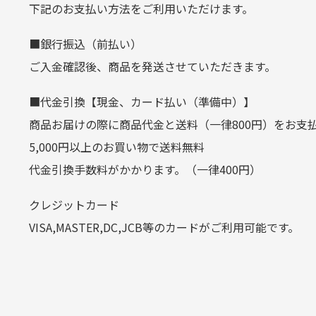
定休日はありますか？
下記のお支払い方法をご利用いただけます。
クレジットカード
■銀行振込（前払い）
土.日.祝日は定休日となっております
平日朝9:00までのご注文で当日発送
ご入金確認後、商品を発送させていただきます。
その他の休日につきましてはサイト
お支払い回数はお選び頂けます。
■代金引換【現金、カード払い（準備中）】
お使いのくクレジットカードによっては
商品お届けの際に商品代金と送料（一律800円）をお支
カートの有効時間はありますか
(1,2,3,5,6,10,12,15,18,20,24,リボ払い)
5,000円以上のお買い物で送料無料
［ 支払い可能クレジットカード］
代金引換手数料がかかります。（一律400円）
商品をカートに入れられてから12
クレジットカード
お気に入り機能をご利用下さい。
VISA,MASTER,DC,JCB等のカードがご利用可能です。
代金引換
代引手数料一律400円