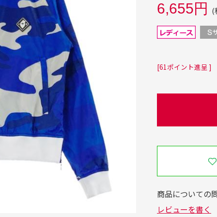
6,655円
(
[61ポイント進呈 ]