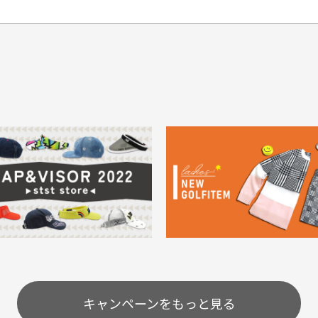
てもらえますか？
品について
商
ングは承っておりません。
色落ち、色移りする場合
掲
っている場合
務は致しておりません。
メージがある商品の場合
。
に
30代男性
30代男性
ります。入金確認後商品発送となります。
ご
身が違うなど、お客様都合による返品・交換はできませんのでご了承下
期限とさせていただきます。
像より商品は綺麗だった
セールかつポイントも使
ャンセル扱いとなりますのでご了承くださいませ。
思いました
て、お得に購入出来まし
菱UFJ銀行
イントもすぐ使えて、お安
セールかつポイントも使え
について
実
購入することが出来まし
て、お得に購入出来ました
使いのモニターや設定等
一
いのですが
。またお願いします、あり
状態も非常に良く満足です
が異なって見える場合が
で
とうございました。
ま
配送のみとさせて頂いております。
キャンペーンをもっと見る
条