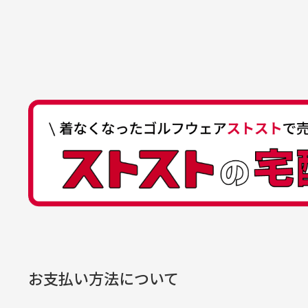
ゆ
商品購入からどれくらいで発送
ゆうちょ間
においについ
ユーズド商品
記号
14710
30代女性
平日午前9時までのご注文で最短当
行っておりま
それ以降のご注文につきましては翌
番号
7762261
水、お香、古
高価なブルゾンがお安く購
い
他銀行から
が付着してい
入できました
と
送料はいくらかかりますか？
店名
四七八（読
高価なブルゾンがお安く購入
美
店番
478
できました。状態も最高でし
を
何点ご購入頂いた場合も全国一律で8
預金種目
普通預金
た。
また5,000円(税込)以上お買い物
口座番号
0776226
※必ず１つのショッピングカートに
経年
口座名義
株式会社一
お支払い方法について
当店
生じ