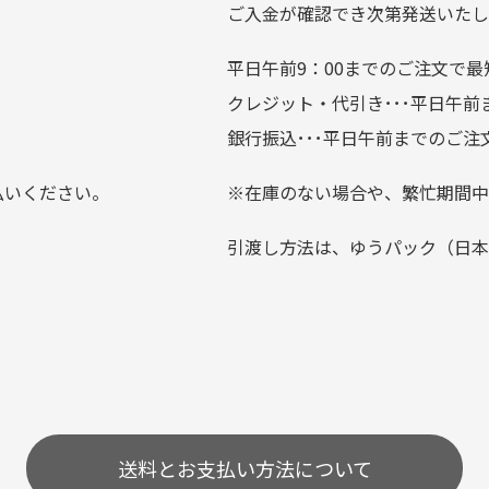
ご入金が確認でき次第発送いたし
平日午前9：00までのご注文で最
。
クレジット・代引き･･･平日午
上にて告知させて頂きます。
銀行振込･･･平日午前までのご注
お支払い回数をお選びいただけない場合がございます。
払いください。
※在庫のない場合や、繁忙期間中
？
引渡し方法は、ゆうパック（日本
0分操作がない場合は自動的にカート内の商品が削除されますの
送料とお支払い方法について