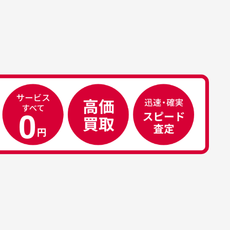
属品について
属品の記載につきましては、弊社に
50代男性
荷した時点での付属品を記載させて
いております。直営店や正規代理店
え
安心して中古ウェアを買え
て購入された際と異なる場合や欠品
るお店です
ある場合もございます。
こ
早い対応でした。 中古品です
り
が綺麗に梱包されており商品
日
を大切にしている感が伝わっ
れ
てきました 「フロント部分に
る
汚れあり」と記載ありました
り素材の劣化やパーツの強度低下が
が、 どこ？というぐらい目立