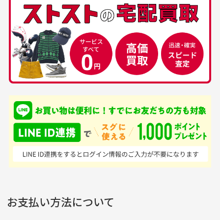
下さい。
経年劣化について
お気に入り機能をご利用下さい。
当店では商品の管理には細心の注意を払っておりま
30代男性
50代男性
すが、経年により素材の劣化やパーツの強度低下が
生じている場合がございます。
中古ゴルフウェアの
安心して中古ウェア
品揃えがすごい
を買えるお店です
銀行振込（前払い）
専門店というだけあっ
早い対応でした。 中古
入金確認後商品発送となります。
て、ここまでゴルフブラ
品ですが綺麗に梱包され
※土曜、日曜、祝日は入金確認及び発送業務は致しておりま
ンドの取り扱いがあるの
ており商品を大切にして
せん。
はすごい。 毎日たくさ
いる感が伝わってきまし
申し込まれた商品と届いた商品が異なっている場合
尚、お振込み手数料はお客様ご負担となります。入金確認後
商品発送となります。
んの商品がアップされて
た 「フロント部分に汚
商品説明に記載されていない汚れやダメージがある商品
いるので新作チェックす
れあり」と記載ありまし
の場合
ご注文頂いてから7日以内をお振込み期限とさせ
るのが楽しみです。
たが、 どこ？というぐ
ていただきます。
※申し訳ございませんがイメージが異なる、色身が違うなど、
お客様都合による返品・交換はできませんのでご了承下さい。
らい目立つことなく綺麗
※お振込み期限が過ぎた場合は自動的にキャンセル扱いとな
お支払い方法について
りますのでご了承くださいませ。
な商品でお安く購入でき
て満足です! フリマア
三菱UFJ銀行