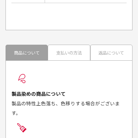
プレゼント用にラッピングはしてもらえます
か？
申し訳ございませんが商品のラッピングは承っており
ません。
30代男性
30代男性
商品について
支払いの方法
返品について
配送日時の指定は可能ですか？
想像よりもキレイで
画像より商品は綺麗
良かった！
だったと思いました
お届け希望日時をご指定頂けます。
早く送っていただきあり
ポイントもすぐ使えて、
ご注文時にご指定下さい。
製品染めの商品について
がとうございます。丁寧
お安く購入することが出
製品の特性上色落ち、色移りする場合がございま
に梱包されていて、商品
来ました。またお願いし
す。
の状態も良好でした。気
ます、ありがとうござい
買った商品を直接取りに行きたいのですが
に入りました。また機会
ました。
があればよろしくお願い
商品の受け渡しは、ゆうパックでの配送のみとさせて