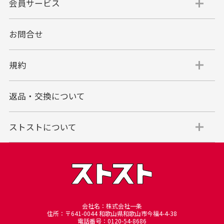
会員サービス
お問合せ
代金引換
代引手数料一律400円
規約
平日朝9:00mまでのご注文で当日発送
商品お届け時に配達員へご精算をお願い致しま
返品・交換について
す。
代金引換でのお支払い方法は現金のみとなりま
す。
ストストについて
商品代金＋送料(全国一律800円)＋代引手数料(一
律400円)＝合計金額
※代金引換のご利用はお買い上げ金額の上限が30万円(税込)
までとさせていただきます。
30万円を超える場合は銀行振り込みをご利用されるようお願
い申し上げます。
※商品発送後一定期間が過ぎてもお受け取り頂けない場合、
会社名：株式会社一条
住所：〒641-0044 和歌山県和歌山市今福4-4-38
当店に返却されますのでご注意下さいませ、再発送の場合は
電話番号：0120-54-8686