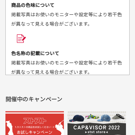
します！
頂いております。
商品の色味について
掲載写真はお使いのモニターや設定等により若干色
が異なって見える場合がございます。
商品購入からどれくらいで発送してもらえます
か？
30代男性
30代女性
平日午前9時までのご注文で最短当日発送させて頂いて
色名称の記載について
セールかつポイント
状態も良く満足して
おります。
掲載写真はお使いのモニターや設定等により若干色
も使えて、お得に購
おります
それ以降のご注文につきましては翌営業日の発送とさ
入出来ました
が異なって見える場合がございます。
セールかつポイントも使
欲しかったスカートが購
せて頂いております。
えて、お得に購入出来ま
入できました。状態も良
した。状態も非常に良く
く満足しております。
開催中のキャンペーン
送料はいくらかかりますか？
満足です。
実寸サイズについて
一点一点手作業で計測しておりますので、若干の誤
何点ご購入頂いた場合も全国一律で800円とさせて頂
差が生じる場合がございます。
いております。(1配送先につき)
また5,000円(税込)以上お買い物をして頂けた場合は送