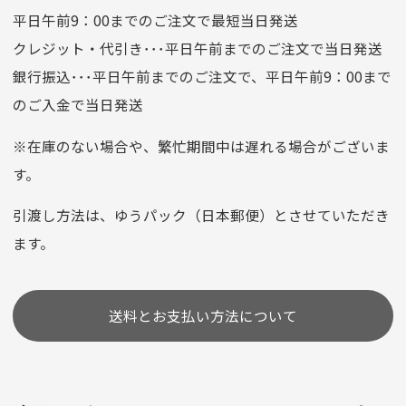
口座番号
0776226
平日午前9：00までのご注文で最短当日発送
口座名義
株式会社一条
クレジット・代引き･･･平日午前までのご注文で当日発送
銀行振込･･･平日午前までのご注文で、平日午前9：00まで
のご入金で当日発送
クレジットカード
平日朝9:00までのご注文で当日発送
※在庫のない場合や、繁忙期間中は遅れる場合がございま
お支払い回数はお選び頂けます。
す。
※お使いのくクレジットカードによってはお支払い回数をお
選びいただけない場合がございます。
引渡し方法は、ゆうパック（日本郵便）とさせていただき
(1,2,3,5,6,10,12,15,18,20,24,リボ払い)
ます。
［ 支払い可能クレジットカード］
送料とお支払い方法について