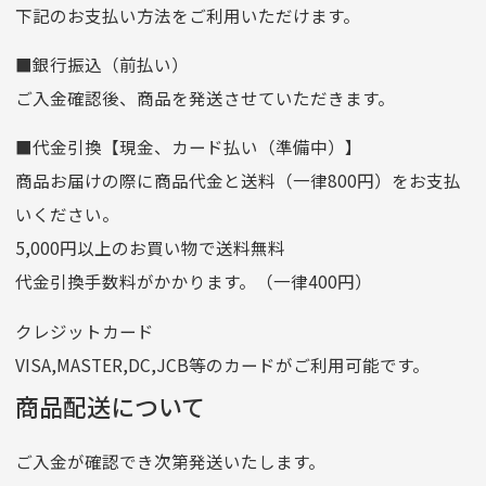
下記のお支払い方法をご利用いただけます。
[…]
支店名
和歌山支店
■銀行振込（前払い）
口座種別
普通
ご入金確認後、商品を発送させていただきます。
口座番号
0255557
■代金引換【現金、カード払い（準備中）】
口座名義
株式会社一条
商品お届けの際に商品代金と送料（一律800円）をお支払
ゆうちょ銀行
いください。
ゆうちょ間
5,000円以上のお買い物で送料無料
記号
14710
代金引換手数料がかかります。（一律400円）
番号
7762261
クレジットカード
他銀行から
VISA,MASTER,DC,JCB等のカードがご利用可能です。
店名
四七八（読みヨンナナハチ）
商品配送について
店番
478
ご入金が確認でき次第発送いたします。
預金種目
普通預金