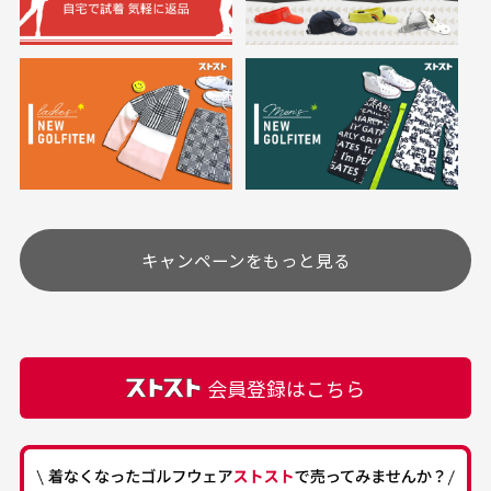
料無料となります。
※必ず１つのショッピングカートに複数商品を入れて
においについて
ご注文下さいませ。
ユーズド商品の特性故、メンテンスを行っておりま
30代女性
30代女性
すが、におい（煙草、香水、お香、古着特有の香
り、柔軟剤等)が付着している場合がございます。
定休日はありますか？
高価なブルゾンがお
いつも素敵な商品を
安く購入できました
ありがとうございま
す
土.日.祝日は定休日となっております。
高価なブルゾンがお安く
美品です。いつも素敵な
キャンペーンをもっと見る
その他の休日につきましてはサイト上にて告知させて
付属品について
購入できました。状態も
商品をありがとうござい
頂きます。
付属品の記載につきましては、弊社に入荷した時点
最高でした。
ます。
での付属品を記載させて頂いております。直営店や
正規代理店にて購入された際と異なる場合や欠品が
カートの有効時間はありますか？
会員登録はこちら
ある場合もございます。
商品をカートに入れられてから120分操作がない場合
は自動的にカート内の商品が削除されますのでご注意