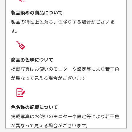
お届け希望日時をご指定頂けます。
早く送っていただきあり
ポイントもすぐ使えて、
ご注文時にご指定下さい。
製品染めの商品について
がとうございます。丁寧
お安く購入することが出
製品の特性上色落ち、色移りする場合がございま
に梱包されていて、商品
来ました。またお願いし
す。
の状態も良好でした。気
ます、ありがとうござい
買った商品を直接取りに行きたいのですが
に入りました。また機会
ました。
があればよろしくお願い
商品の受け渡しは、ゆうパックでの配送のみとさせて
します！
頂いております。
商品の色味について
掲載写真はお使いのモニターや設定等により若干色
が異なって見える場合がございます。
商品購入からどれくらいで発送してもらえます
か？
30代男性
30代女性
平日午前9時までのご注文で最短当日発送させて頂いて
色名称の記載について
セールかつポイント
状態も良く満足して
おります。
掲載写真はお使いのモニターや設定等により若干色
も使えて、お得に購
おります
それ以降のご注文につきましては翌営業日の発送とさ
入出来ました
が異なって見える場合がございます。
セールかつポイントも使
欲しかったスカートが購
せて頂いております。