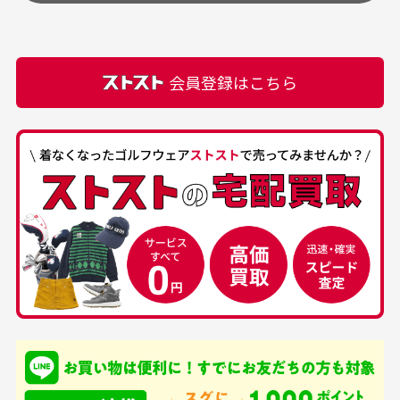
頂きます。
付属品の記載につきましては、弊社に入荷した時点
最高でした。
ます。
での付属品を記載させて頂いております。直営店や
正規代理店にて購入された際と異なる場合や欠品が
カートの有効時間はありますか？
会員登録はこちら
ある場合もございます。
商品をカートに入れられてから120分操作がない場合
は自動的にカート内の商品が削除されますのでご注意
下さい。
経年劣化について
お気に入り機能をご利用下さい。
当店では商品の管理には細心の注意を払っておりま
30代男性
50代男性
すが、経年により素材の劣化やパーツの強度低下が
生じている場合がございます。
中古ゴルフウェアの
安心して中古ウェア
品揃えがすごい
を買えるお店です
銀行振込（前払い）
専門店というだけあっ
早い対応でした。 中古
入金確認後商品発送となります。
て、ここまでゴルフブラ
品ですが綺麗に梱包され
※土曜、日曜、祝日は入金確認及び発送業務は致しておりま
ンドの取り扱いがあるの
ており商品を大切にして
せん。