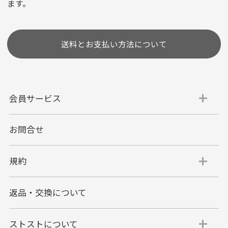
ます。
［ 支払い可能クレジットカード］
送料とお支払い方法について
会員サービス
お問合せ
代金引換
代引手数料一律400円
規約
平日朝9:00mまでのご注文で当日発送
商品お届け時に配達員へご精算をお願い致しま
返品・交換について
す。
代金引換でのお支払い方法は現金のみとなりま
す。
ストストについて