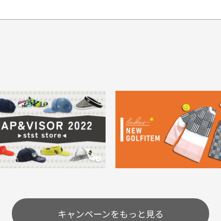
てもらえますか？
品について
商
ングは承っておりません。
色落ち、色移りする場合
掲
っている場合
務は致しておりません。
メージがある商品の場合
。
に
30代男性
30代男性
ります。入金確認後商品発送となります。
ご
身が違うなど、お客様都合による返品・交換はできませんのでご了承下
期限とさせていただきます。
像より商品は綺麗だった
セールかつポイントも使
ャンセル扱いとなりますのでご了承くださいませ。
思いました
て、お得に購入出来まし
菱UFJ銀行
イントもすぐ使えて、お安
セールかつポイントも使え
について
実
購入することが出来まし
て、お得に購入出来ました
使いのモニターや設定等
一
いのですが
。またお願いします、あり
状態も非常に良く満足です
が異なって見える場合が
で
とうございました。
ま
配送のみとさせて頂いております。
キャンペーンをもっと見る
条