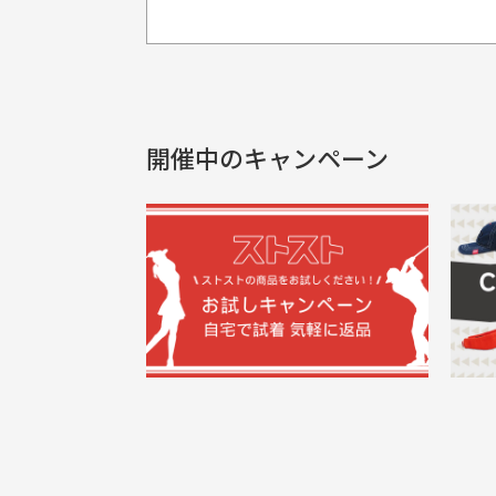
プレゼント用にラッピングはし
銀行振込（前払い）
製品染めの商
入金確認後商品発送となります。
申し訳ございませんが商品のラッピ
製品の特性上
申し込まれた商品と届いた商品が異な
土曜、日曜、祝日は入金確認及び発送業
商品説明に記載されていない汚れやダ
がございます
開催中のキャンペーン
30代男性
尚、お振込み手数料はお客様ご負担とな
配送日時の指定は可能ですか？
申し訳ございませんがイメージが異なる、色
ご注文頂いてから7日以内をお振込み
想像よりもキレイで良かっ
画
お振込み期限が過ぎた場合は自動的にキ
お届け希望日時をご指定頂けます。
た！
と
ご注文時にご指定下さい。
三
早く送っていただきありがと
ポ
色名称の記載
うございます。丁寧に梱包さ
支店名
和歌山支店
く
掲載写真はお
買った商品を直接取りに行きた
れていて、商品の状態も良好
た
口座種別
普通
により若干色
でした。気に入りました。ま
が
口座番号
0255557
ございます。
た機会があればよろしくお願
商品の受け渡しは、ゆうパックでの
口座名義
株式会社一