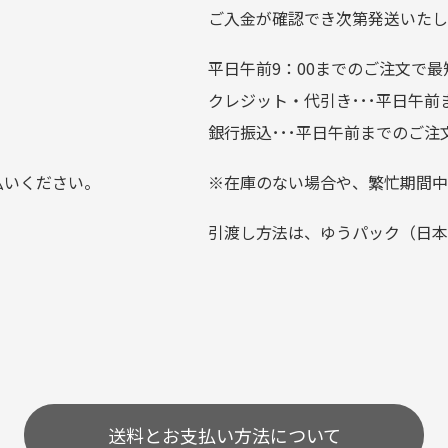
ている場合がございます。
ご入金が確認でき次第発送いたし
平日午前9：00までのご注文で最
。
クレジット・代引き･･･平日午
上にて告知させて頂きます。
銀行振込･･･平日午前までのご注
お支払い回数をお選びいただけない場合がございます。
払いください。
※在庫のない場合や、繁忙期間中
？
引渡し方法は、ゆうパック（日本
0分操作がない場合は自動的にカート内の商品が削除されますの
送料とお支払い方法について