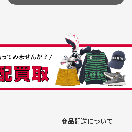
うちょ銀行
してもらえますか？
て
付
の特性故、メンテンスを
付
30代女性
30代男性
日発送させて頂いております。
すが、におい（煙草、香
入
営業日の発送とさせて頂いております。
着特有の香り、柔軟剤等)
頂
つも素敵な商品をありが
中古ゴルフウェアの品揃
る場合がございます。
に
うございます
がすごい
み ヨンナナハチ）
が
品です。いつも素敵な商品
専門店というだけあって、
ありがとうございます。
こまでゴルフブランドの取
00円とさせて頂いております。(1配送先につき)
扱いがあるのはすごい。 毎
をして頂けた場合は送料無料となります。
たくさんの商品がアップさ
複数商品を入れてご注文下さいませ。
劣化について
条
ているので新作チェックす
商品配送について
では商品の管理には細心の注意を払っておりますが、経年によ
のが楽しみです。