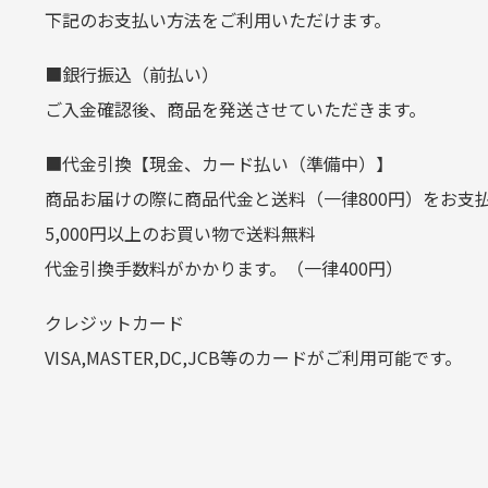
生じ
定休日はありますか？
下記のお支払い方法をご利用いただけます。
クレジットカード
■銀行振込（前払い）
土.日.祝日は定休日となっております
平日朝9:00までのご注文で当日発送
ご入金確認後、商品を発送させていただきます。
その他の休日につきましてはサイト
お支払い回数はお選び頂けます。
■代金引換【現金、カード払い（準備中）】
お使いのくクレジットカードによっては
商品お届けの際に商品代金と送料（一律800円）をお支
カートの有効時間はありますか
(1,2,3,5,6,10,12,15,18,20,24,リボ払い)
5,000円以上のお買い物で送料無料
［ 支払い可能クレジットカード］
代金引換手数料がかかります。（一律400円）
商品をカートに入れられてから12
クレジットカード
お気に入り機能をご利用下さい。
VISA,MASTER,DC,JCB等のカードがご利用可能です。
代金引換
代引手数料一律400円