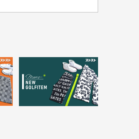
品の色味について
載写真はお使いのモニターや設定等
より若干色が異なって見える場合が
30代女性
ざいます。
さい。
え
状態も良く満足しておりま
た
す
欲しかったスカートが購入で
寸サイズについて
。
きました。状態も良く満足し
点一点手作業で計測しておりますの
。
ております。
、若干の誤差が生じる場合がござい
す。