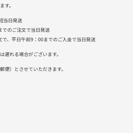
つことなく綺麗な商品でお安
ます。
く購入できて満足です! フリマ
短当日発送
ア […]
前までのご注文で当日発送
文で、平日午前9：00までのご入金で当日発送
は遅れる場合がございます。
郵便）とさせていただきます。
でご注意下さい。