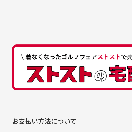
いします！
ゆ
商品購入からどれくらいで発送
ゆうちょ間
においについ
ユーズド商品
記号
14710
30代女性
平日午前9時までのご注文で最短当
行っておりま
それ以降のご注文につきましては翌
番号
7762261
水、お香、古
高価なブルゾンがお安く購
い
他銀行から
が付着してい
入できました
と
送料はいくらかかりますか？
店名
四七八（読
高価なブルゾンがお安く購入
美
店番
478
できました。状態も最高でし
を
何点ご購入頂いた場合も全国一律で8
預金種目
普通預金
た。
また5,000円(税込)以上お買い物
口座番号
0776226
※必ず１つのショッピングカートに
経年
口座名義
株式会社一
お支払い方法について
当店