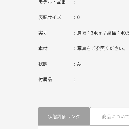
モデル・品番
表記サイズ
0
実寸
肩幅：34cm / 身幅：40.5
素材
写真をご参照ください。
状態
A-
付属品
状態評価ランク
商品につい