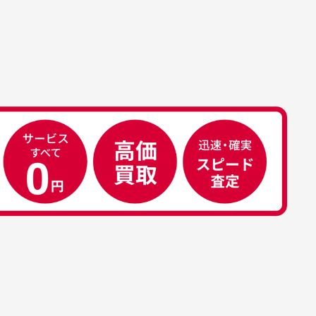
属品について
属品の記載につきましては、弊社に
50代男性
荷した時点での付属品を記載させて
いております。直営店や正規代理店
え
安心して中古ウェアを買え
て購入された際と異なる場合や欠品
るお店です
ある場合もございます。
こ
早い対応でした。 中古品です
り
が綺麗に梱包されており商品
日
を大切にしている感が伝わっ
れ
てきました 「フロント部分に
る
汚れあり」と記載ありました
り素材の劣化やパーツの強度低下が
が、 どこ？というぐらい目立