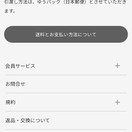
選びいただけない場合がございます。
引渡し方法は、ゆうパック（日本郵便）とさせていただき
(1,2,3,5,6,10,12,15,18,20,24,リボ払い)
ます。
［ 支払い可能クレジットカード］
送料とお支払い方法について
会員サービス
お問合せ
代金引換
代引手数料一律400円
規約
平日朝9:00mまでのご注文で当日発送
商品お届け時に配達員へご精算をお願い致しま
返品・交換について
す。
代金引換でのお支払い方法は現金のみとなりま