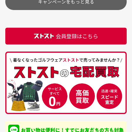
キャンペーンをもっと見る
その他の休日につきましてはサイト上にて告知させて
付属品について
購入できました。状態も
商品をありがとうござい
頂きます。
付属品の記載につきましては、弊社に入荷した時点
最高でした。
ます。
での付属品を記載させて頂いております。直営店や
正規代理店にて購入された際と異なる場合や欠品が
カートの有効時間はありますか？
会員登録はこちら
ある場合もございます。
商品をカートに入れられてから120分操作がない場合
は自動的にカート内の商品が削除されますのでご注意
下さい。
経年劣化について
お気に入り機能をご利用下さい。
当店では商品の管理には細心の注意を払っておりま
30代男性
50代男性
すが、経年により素材の劣化やパーツの強度低下が
生じている場合がございます。
中古ゴルフウェアの
安心して中古ウェア
品揃えがすごい
を買えるお店です
銀行振込（前払い）
専門店というだけあっ
早い対応でした。 中古
入金確認後商品発送となります。
て、ここまでゴルフブラ
品ですが綺麗に梱包され
※土曜、日曜、祝日は入金確認及び発送業務は致しておりま