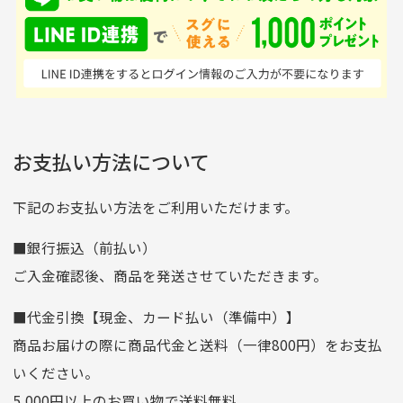
ンドの取り扱いがあるの
ており商品を大切にして
せん。
はすごい。 毎日たくさ
いる感が伝わってきまし
申し込まれた商品と届いた商品が異なっている場合
尚、お振込み手数料はお客様ご負担となります。入金確認後
商品発送となります。
んの商品がアップされて
た 「フロント部分に汚
商品説明に記載されていない汚れやダメージがある商品
いるので新作チェックす
れあり」と記載ありまし
の場合
ご注文頂いてから7日以内をお振込み期限とさせ
るのが楽しみです。
たが、 どこ？というぐ
ていただきます。
※申し訳ございませんがイメージが異なる、色身が違うなど、
お客様都合による返品・交換はできませんのでご了承下さい。
らい目立つことなく綺麗
※お振込み期限が過ぎた場合は自動的にキャンセル扱いとな
お支払い方法について
りますのでご了承くださいませ。
な商品でお安く購入でき
て満足です! フリマア
三菱UFJ銀行
下記のお支払い方法をご利用いただけます。
[…]
支店名
和歌山支店
■銀行振込（前払い）
口座種別
普通
ご入金確認後、商品を発送させていただきます。
口座番号
0255557
■代金引換【現金、カード払い（準備中）】
口座名義
株式会社一条
商品お届けの際に商品代金と送料（一律800円）をお支払
ゆうちょ銀行
いください。
ゆうちょ間
5,000円以上のお買い物で送料無料