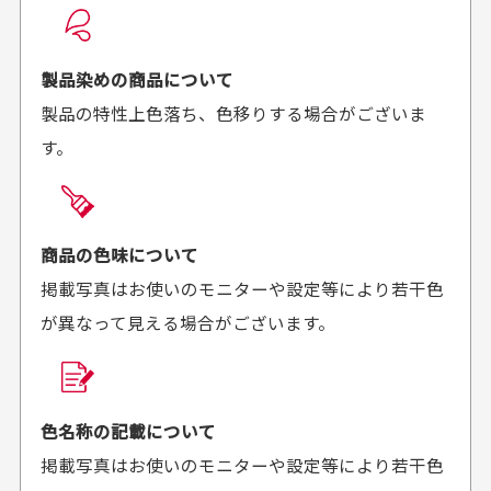
良かった！
だったと思いました
お届け希望日時をご指定頂けます。
早く送っていただきあり
ポイントもすぐ使えて、
ご注文時にご指定下さい。
製品染めの商品について
がとうございます。丁寧
お安く購入することが出
製品の特性上色落ち、色移りする場合がございま
に梱包されていて、商品
来ました。またお願いし
す。
の状態も良好でした。気
ます、ありがとうござい
買った商品を直接取りに行きたいのですが
に入りました。また機会
ました。
があればよろしくお願い
商品の受け渡しは、ゆうパックでの配送のみとさせて
します！
頂いております。
商品の色味について
掲載写真はお使いのモニターや設定等により若干色
が異なって見える場合がございます。
商品購入からどれくらいで発送してもらえます
か？
30代男性
30代女性
平日午前9時までのご注文で最短当日発送させて頂いて
色名称の記載について
セールかつポイント
状態も良く満足して
おります。
掲載写真はお使いのモニターや設定等により若干色
も使えて、お得に購
おります
それ以降のご注文につきましては翌営業日の発送とさ