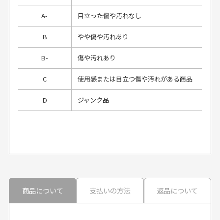
A-
目立った傷や汚れなし
B
やや傷や汚れあり
B-
傷や汚れあり
C
使用感または目立つ傷や汚れがある商品
D
ジャンク品
プレゼント用にラッピングはしてもらえます
か？
申し訳ございませんが商品のラッピングは承っており
ません。
30代男性
30代男性
商品について
支払いの方法
返品について
配送日時の指定は可能ですか？
想像よりもキレイで
画像より商品は綺麗