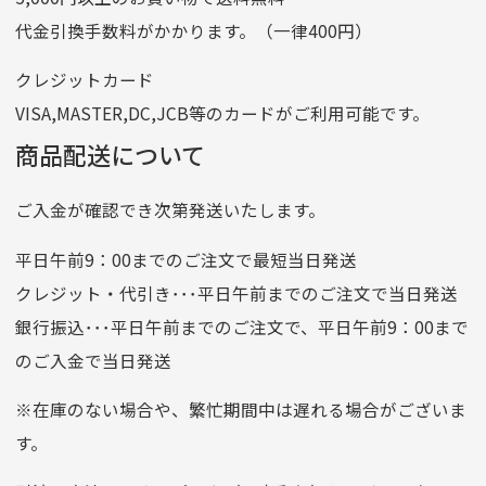
記号
14710
代金引換手数料がかかります。（一律400円）
番号
7762261
クレジットカード
他銀行から
VISA,MASTER,DC,JCB等のカードがご利用可能です。
店名
四七八（読みヨンナナハチ）
商品配送について
店番
478
ご入金が確認でき次第発送いたします。
預金種目
普通預金
口座番号
0776226
平日午前9：00までのご注文で最短当日発送
口座名義
株式会社一条
クレジット・代引き･･･平日午前までのご注文で当日発送
銀行振込･･･平日午前までのご注文で、平日午前9：00まで
のご入金で当日発送
クレジットカード
平日朝9:00までのご注文で当日発送
※在庫のない場合や、繁忙期間中は遅れる場合がございま
お支払い回数はお選び頂けます。
す。
※お使いのくクレジットカードによってはお支払い回数をお