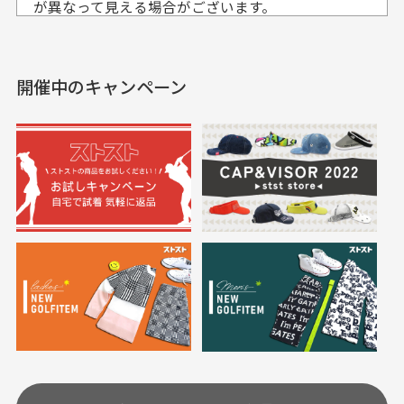
入出来ました
が異なって見える場合がございます。
セールかつポイントも使
欲しかったスカートが購
せて頂いております。
えて、お得に購入出来ま
入できました。状態も良
した。状態も非常に良く
く満足しております。
開催中のキャンペーン
送料はいくらかかりますか？
満足です。
実寸サイズについて
一点一点手作業で計測しておりますので、若干の誤
何点ご購入頂いた場合も全国一律で800円とさせて頂
差が生じる場合がございます。
いております。(1配送先につき)
また5,000円(税込)以上お買い物をして頂けた場合は送
料無料となります。
※必ず１つのショッピングカートに複数商品を入れて
においについて
ご注文下さいませ。
ユーズド商品の特性故、メンテンスを行っておりま
30代女性
30代女性
すが、におい（煙草、香水、お香、古着特有の香
り、柔軟剤等)が付着している場合がございます。
定休日はありますか？
高価なブルゾンがお
いつも素敵な商品を
安く購入できました
ありがとうございま
す
土.日.祝日は定休日となっております。
高価なブルゾンがお安く
美品です。いつも素敵な