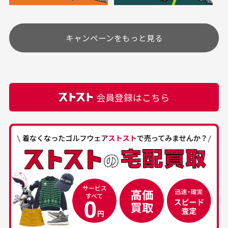
安く購入できました
ありがとうございま
す
土.日.祝日は定休日となっております。
高価なブルゾンがお安く
美品です。いつも素敵な
キャンペーンをもっと見る
その他の休日につきましてはサイト上にて告知させて
付属品について
購入できました。状態も
商品をありがとうござい
頂きます。
付属品の記載につきましては、弊社に入荷した時点
最高でした。
ます。
での付属品を記載させて頂いております。直営店や
正規代理店にて購入された際と異なる場合や欠品が
カートの有効時間はありますか？
会員登録はこちら
ある場合もございます。
商品をカートに入れられてから120分操作がない場合
は自動的にカート内の商品が削除されますのでご注意
下さい。
経年劣化について
お気に入り機能をご利用下さい。
当店では商品の管理には細心の注意を払っておりま
30代男性
50代男性
すが、経年により素材の劣化やパーツの強度低下が
生じている場合がございます。
中古ゴルフウェアの
安心して中古ウェア
品揃えがすごい
を買えるお店です