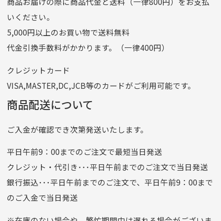
商品お届けの際に商品代金と送料（一律800円）をお支払
ゆうちょ銀行
いください。
ゆうちょ間
5,000円以上のお買い物で送料無料
記号
14710
代金引換手数料がかかります。（一律400円）
番号
7762261
クレジットカード
他銀行から
VISA,MASTER,DC,JCB等のカードがご利用可能です。
店名
四七八（読みヨンナナハチ）
商品配送について
店番
478
ご入金が確認でき次第発送いたします。
預金種目
普通預金
口座番号
0776226
平日午前9：00までのご注文で最短当日発送
口座名義
株式会社一条
クレジット・代引き･･･平日午前までのご注文で当日発送
銀行振込･･･平日午前までのご注文で、平日午前9：00まで
のご入金で当日発送
クレジットカード
平日朝9:00までのご注文で当日発送
※在庫のない場合や、繁忙期間中は遅れる場合がございま