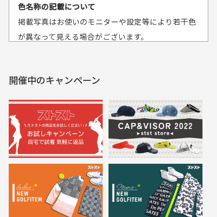
平日午前9時までのご注文で最短当日発送させて頂いて
色名称の記載について
セールかつポイント
状態も良く満足して
おります。
掲載写真はお使いのモニターや設定等により若干色
も使えて、お得に購
おります
それ以降のご注文につきましては翌営業日の発送とさ
入出来ました
が異なって見える場合がございます。
セールかつポイントも使
欲しかったスカートが購
せて頂いております。
えて、お得に購入出来ま
入できました。状態も良
した。状態も非常に良く
く満足しております。
開催中のキャンペーン
送料はいくらかかりますか？
満足です。
実寸サイズについて
一点一点手作業で計測しておりますので、若干の誤
何点ご購入頂いた場合も全国一律で800円とさせて頂
差が生じる場合がございます。
いております。(1配送先につき)
また5,000円(税込)以上お買い物をして頂けた場合は送
料無料となります。
※必ず１つのショッピングカートに複数商品を入れて
においについて
ご注文下さいませ。
ユーズド商品の特性故、メンテンスを行っておりま
30代女性
30代女性
すが、におい（煙草、香水、お香、古着特有の香
り、柔軟剤等)が付着している場合がございます。
定休日はありますか？
高価なブルゾンがお
いつも素敵な商品を