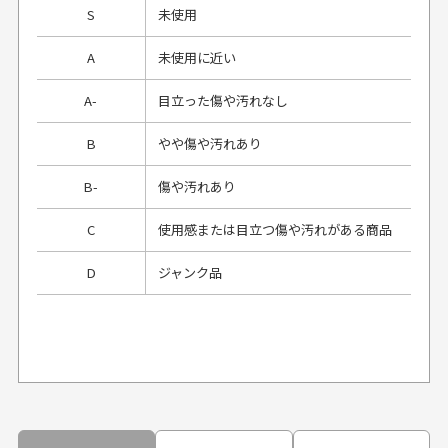
S
未使用
A
未使用に近い
A-
目立った傷や汚れなし
B
やや傷や汚れあり
B-
傷や汚れあり
C
使用感または目立つ傷や汚れがある商品
D
ジャンク品
プレゼント用にラッピングはしてもらえます
か？
申し訳ございませんが商品のラッピングは承っており
ません。
30代男性
30代男性