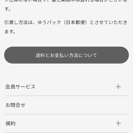
お支払い回数はお選び頂けます。
す。
※お使いのくクレジットカードによってはお支払い回数をお
選びいただけない場合がございます。
引渡し方法は、ゆうパック（日本郵便）とさせていただき
(1,2,3,5,6,10,12,15,18,20,24,リボ払い)
ます。
［ 支払い可能クレジットカード］
送料とお支払い方法について
会員サービス
お問合せ
代金引換
代引手数料一律400円
規約
平日朝9:00mまでのご注文で当日発送