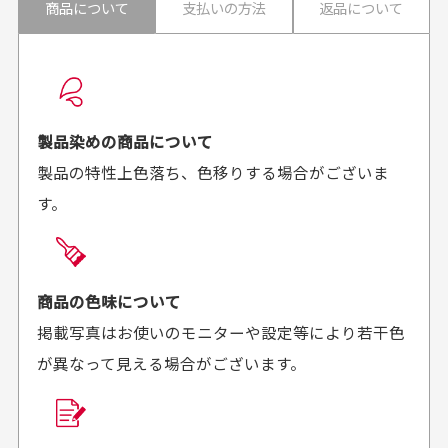
商品について
支払いの方法
返品について
配送日時の指定は可能ですか？
想像よりもキレイで
画像より商品は綺麗
良かった！
だったと思いました
お届け希望日時をご指定頂けます。
早く送っていただきあり
ポイントもすぐ使えて、
ご注文時にご指定下さい。
製品染めの商品について
がとうございます。丁寧
お安く購入することが出
製品の特性上色落ち、色移りする場合がございま
に梱包されていて、商品
来ました。またお願いし
す。
の状態も良好でした。気
ます、ありがとうござい
買った商品を直接取りに行きたいのですが
に入りました。また機会
ました。
があればよろしくお願い
商品の受け渡しは、ゆうパックでの配送のみとさせて
します！
頂いております。
商品の色味について
掲載写真はお使いのモニターや設定等により若干色
が異なって見える場合がございます。
商品購入からどれくらいで発送してもらえます
か？
30代男性
30代女性