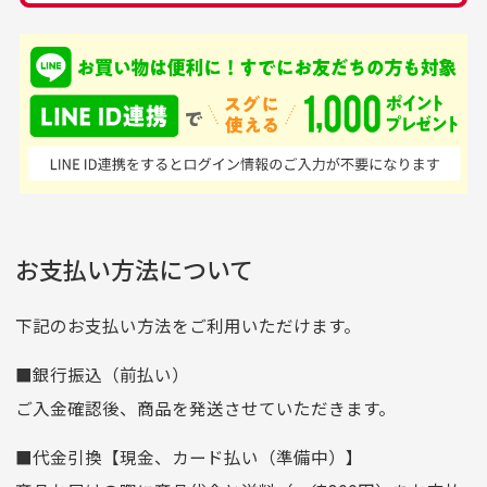
銀行振込（前払い）
専門店というだけあっ
早い対応でした。 中古
入金確認後商品発送となります。
て、ここまでゴルフブラ
品ですが綺麗に梱包され
※土曜、日曜、祝日は入金確認及び発送業務は致しておりま
ンドの取り扱いがあるの
ており商品を大切にして
せん。
はすごい。 毎日たくさ
いる感が伝わってきまし
申し込まれた商品と届いた商品が異なっている場合
尚、お振込み手数料はお客様ご負担となります。入金確認後
商品発送となります。
んの商品がアップされて
た 「フロント部分に汚
商品説明に記載されていない汚れやダメージがある商品
いるので新作チェックす
れあり」と記載ありまし
の場合
ご注文頂いてから7日以内をお振込み期限とさせ
るのが楽しみです。
たが、 どこ？というぐ
ていただきます。
※申し訳ございませんがイメージが異なる、色身が違うなど、
お客様都合による返品・交換はできませんのでご了承下さい。
らい目立つことなく綺麗
※お振込み期限が過ぎた場合は自動的にキャンセル扱いとな
お支払い方法について
りますのでご了承くださいませ。
な商品でお安く購入でき
て満足です! フリマア
三菱UFJ銀行
下記のお支払い方法をご利用いただけます。
[…]
支店名
和歌山支店
■銀行振込（前払い）
口座種別
普通
ご入金確認後、商品を発送させていただきます。
口座番号
0255557
■代金引換【現金、カード払い（準備中）】
口座名義
株式会社一条