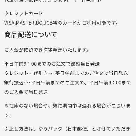
番号
7762261
クレジットカード
他銀行から
VISA,MASTER,DC,JCB等のカードがご利用可能です。
店名
四七八（読みヨンナナハチ）
商品配送について
店番
478
ご入金が確認でき次第発送いたします。
預金種目
普通預金
口座番号
0776226
平日午前9：00までのご注文で最短当日発送
口座名義
株式会社一条
クレジット・代引き･･･平日午前までのご注文で当日発送
銀行振込･･･平日午前までのご注文で、平日午前9：00まで
のご入金で当日発送
クレジットカード
平日朝9:00までのご注文で当日発送
※在庫のない場合や、繁忙期間中は遅れる場合がございま
お支払い回数はお選び頂けます。
す。
※お使いのくクレジットカードによってはお支払い回数をお
選びいただけない場合がございます。
引渡し方法は、ゆうパック（日本郵便）とさせていただき
(1,2,3,5,6,10,12,15,18,20,24,リボ払い)