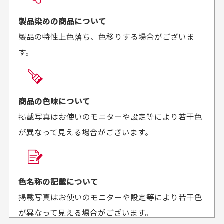
お届け希望日時をご指定頂けます。
早く送っていただきあり
ポイントもすぐ使えて、
ご注文時にご指定下さい。
製品染めの商品について
がとうございます。丁寧
お安く購入することが出
製品の特性上色落ち、色移りする場合がございま
に梱包されていて、商品
来ました。またお願いし
す。
の状態も良好でした。気
ます、ありがとうござい
買った商品を直接取りに行きたいのですが
に入りました。また機会
ました。
があればよろしくお願い
商品の受け渡しは、ゆうパックでの配送のみとさせて
します！
頂いております。
商品の色味について
掲載写真はお使いのモニターや設定等により若干色
が異なって見える場合がございます。
商品購入からどれくらいで発送してもらえます
か？
30代男性
30代女性
平日午前9時までのご注文で最短当日発送させて頂いて
色名称の記載について
セールかつポイント
状態も良く満足して
おります。
掲載写真はお使いのモニターや設定等により若干色
も使えて、お得に購
おります
それ以降のご注文につきましては翌営業日の発送とさ
入出来ました
が異なって見える場合がございます。
セールかつポイントも使
欲しかったスカートが購
せて頂いております。